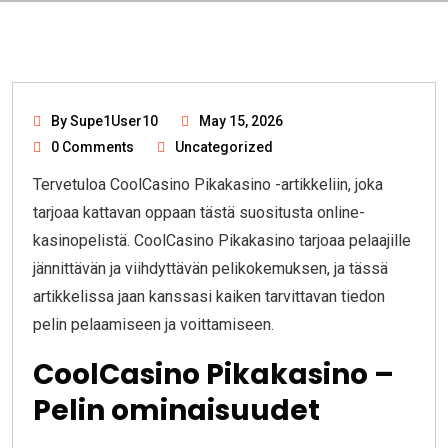
By Supe1User10
May 15, 2026
0 Comments
Uncategorized
Tervetuloa CoolCasino Pikakasino -artikkeliin, joka
tarjoaa kattavan oppaan tästä suositusta online-
kasinopelistä. CoolCasino Pikakasino tarjoaa pelaajille
jännittävän ja viihdyttävän pelikokemuksen, ja tässä
artikkelissa jaan kanssasi kaiken tarvittavan tiedon
pelin pelaamiseen ja voittamiseen.
CoolCasino Pikakasino –
Pelin ominaisuudet