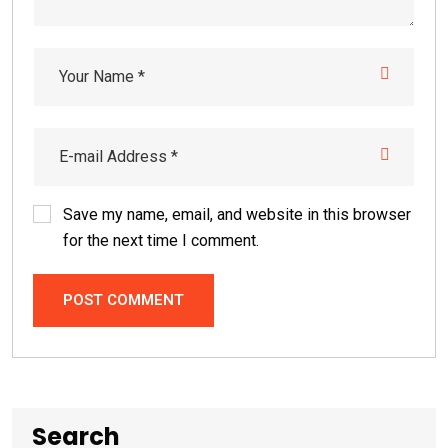
Save my name, email, and website in this browser
for the next time I comment.
POST COMMENT
Search