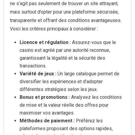
ne s’agit pas seulement de trouver un site attrayant,
mais surtout d’opter pour une plateforme sécurisée,
transparente et offrant des conditions avantageuses.
Voici les critères principaux à considérer :
Licence et régulation :
Assurez-vous que le
casino est agréé par une autorité reconnue,
garantissant la légalité et la sécurité des
transactions.
Variété de jeux :
Un large catalogue permet de
diversifier les expériences et d’adopter
différentes stratégies selon les jeux.
Bonus et promotions :
Analysez les conditions
de mise et la valeur réelle des offres pour
maximiser vos avantages.
Méthodes de paiement :
Préférez les
plateformes proposant des options rapides,