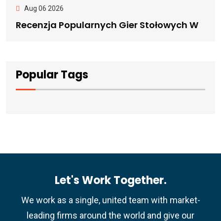
Aug 06 2026
Recenzja Popularnych Gier Stołowych W
Popular Tags
Let's Work Together.
We work as a single, united team with market-
leading firms around the world and give our