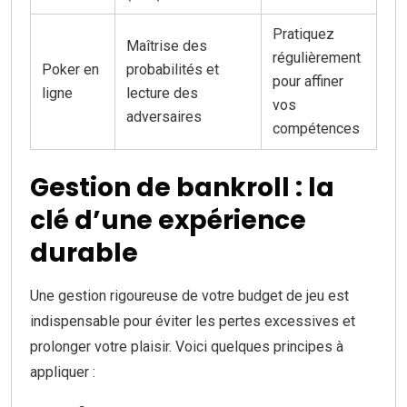
Pratiquez
Maîtrise des
régulièrement
Poker en
probabilités et
pour affiner
ligne
lecture des
vos
adversaires
compétences
Gestion de bankroll : la
clé d’une expérience
durable
Une gestion rigoureuse de votre budget de jeu est
indispensable pour éviter les pertes excessives et
prolonger votre plaisir. Voici quelques principes à
appliquer :