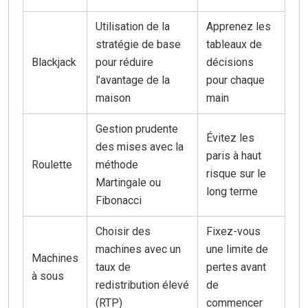
Utilisation de la
Apprenez les
stratégie de base
tableaux de
Blackjack
pour réduire
décisions
l’avantage de la
pour chaque
maison
main
Gestion prudente
Évitez les
des mises avec la
paris à haut
Roulette
méthode
risque sur le
Martingale ou
long terme
Fibonacci
Choisir des
Fixez-vous
machines avec un
une limite de
Machines
taux de
pertes avant
à sous
redistribution élevé
de
(RTP)
commencer