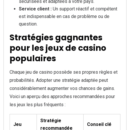
sécurisées et adaptées à votre pays.
Service client :
Un support réactif et compétent
est indispensable en cas de problème ou de
question.
Stratégies gagnantes
pour les jeux de casino
populaires
Chaque jeu de casino possède ses propres règles et
probabilités. Adopter une stratégie adaptée peut
considérablement augmenter vos chances de gains.
Voici un aperçu des approches recommandées pour
les jeux les plus fréquents :
Stratégie
Jeu
Conseil clé
recommandée