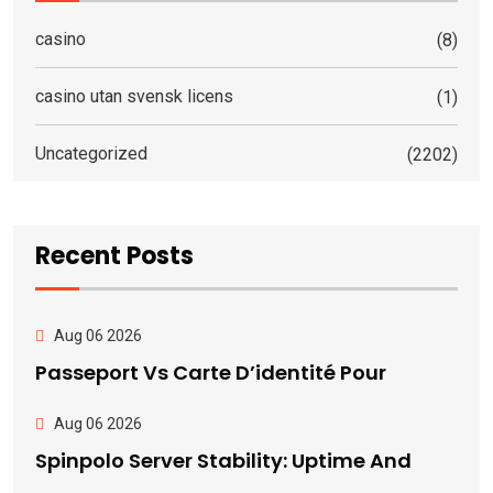
casino
(8)
casino utan svensk licens
(1)
Uncategorized
(2202)
Recent Posts
Aug 06 2026
Passeport Vs Carte D’identité Pour
Aug 06 2026
Spinpolo Server Stability: Uptime And