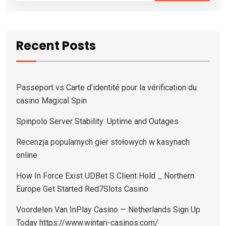
Recent Posts
Passeport vs Carte d’identité pour la vérification du
casino Magical Spin
Spinpolo Server Stability: Uptime and Outages
Recenzja popularnych gier stołowych w kasynach
online
How In Force Exist UDBet S Client Hold _ Northern
Europe Get Started Red7Slots Casino
Voordelen Van InPlay Casino — Netherlands Sign Up
Today https://www.wintari-casinos.com/