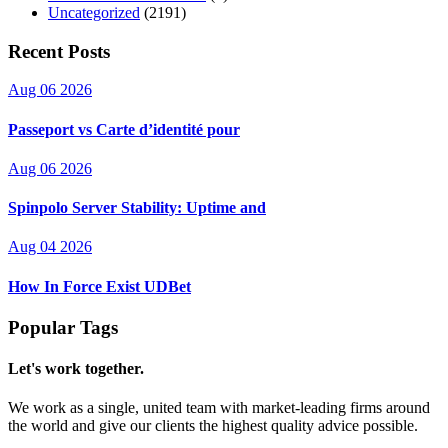
Uncategorized
(2191)
Recent Posts
Aug 06 2026
Passeport vs Carte d’identité pour
Aug 06 2026
Spinpolo Server Stability: Uptime and
Aug 04 2026
How In Force Exist UDBet
Popular Tags
Let's work together.
We work as a single, united team with market-leading firms around
the world and give our clients the highest quality advice possible.