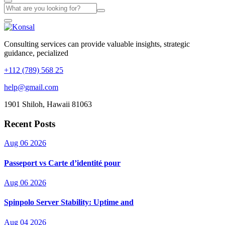
Consulting services can provide valuable insights, strategic
guidance, pecialized
+112 (789) 568 25
help@gmail.com
1901 Shiloh, Hawaii 81063
Recent Posts
Aug 06 2026
Passeport vs Carte d’identité pour
Aug 06 2026
Spinpolo Server Stability: Uptime and
Aug 04 2026