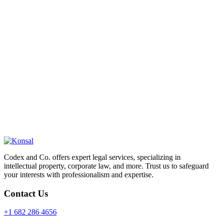
Codex and Co. offers expert legal services, specializing in
intellectual property, corporate law, and more. Trust us to safeguard
your interests with professionalism and expertise.
Contact Us
+1 682 286 4656