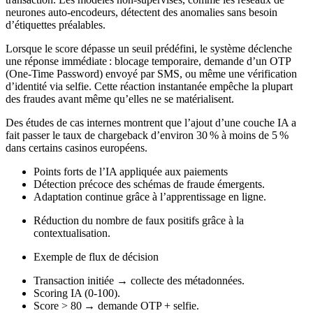
neurones auto‑encodeurs, détectent des anomalies sans besoin
d’étiquettes préalables.
Lorsque le score dépasse un seuil prédéfini, le système déclenche
une réponse immédiate : blocage temporaire, demande d’un OTP
(One‑Time Password) envoyé par SMS, ou même une vérification
d’identité via selfie. Cette réaction instantanée empêche la plupart
des fraudes avant même qu’elles ne se matérialisent.
Des études de cas internes montrent que l’ajout d’une couche IA a
fait passer le taux de chargeback d’environ 30 % à moins de 5 %
dans certains casinos européens.
Points forts de l’IA appliquée aux paiements
Détection précoce des schémas de fraude émergents.
Adaptation continue grâce à l’apprentissage en ligne.
Réduction du nombre de faux positifs grâce à la
contextualisation.
Exemple de flux de décision
Transaction initiée → collecte des métadonnées.
Scoring IA (0‑100).
Score > 80 → demande OTP + selfie.