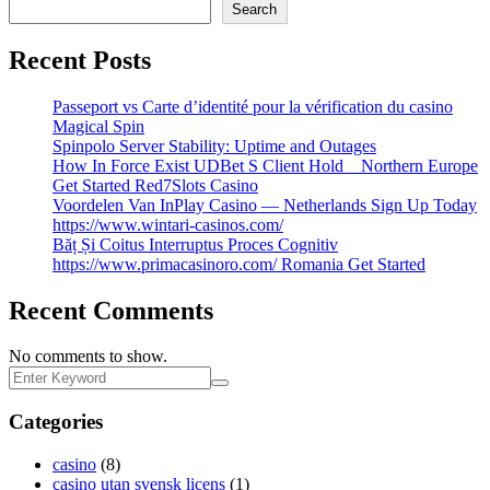
Search
Recent Posts
Passeport vs Carte d’identité pour la vérification du casino
Magical Spin
Spinpolo Server Stability: Uptime and Outages
How In Force Exist UDBet S Client Hold _ Northern Europe
Get Started Red7Slots Casino
Voordelen Van InPlay Casino — Netherlands Sign Up Today
https://www.wintari-casinos.com/
Băț Și Coitus Interruptus Proces Cognitiv
https://www.primacasinoro.com/ Romania Get Started
Recent Comments
No comments to show.
Categories
casino
(8)
casino utan svensk licens
(1)