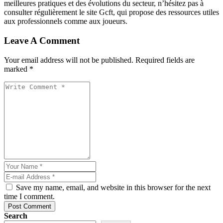
meilleures pratiques et des évolutions du secteur, n’hésitez pas à
consulter régulièrement le site Gcft, qui propose des ressources utiles
aux professionnels comme aux joueurs.
Leave A Comment
Your email address will not be published. Required fields are
marked *
Save my name, email, and website in this browser for the next
time I comment.
Post Comment
Search