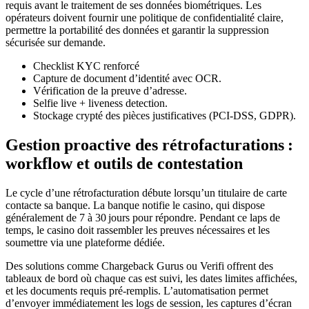
requis avant le traitement de ses données biométriques. Les
opérateurs doivent fournir une politique de confidentialité claire,
permettre la portabilité des données et garantir la suppression
sécurisée sur demande.
Checklist KYC renforcé
Capture de document d’identité avec OCR.
Vérification de la preuve d’adresse.
Selfie live + liveness detection.
Stockage crypté des pièces justificatives (PCI‑DSS, GDPR).
Gestion proactive des rétrofacturations :
workflow et outils de contestation
Le cycle d’une rétrofacturation débute lorsqu’un titulaire de carte
contacte sa banque. La banque notifie le casino, qui dispose
généralement de 7 à 30 jours pour répondre. Pendant ce laps de
temps, le casino doit rassembler les preuves nécessaires et les
soumettre via une plateforme dédiée.
Des solutions comme Chargeback Gurus ou Verifi offrent des
tableaux de bord où chaque cas est suivi, les dates limites affichées,
et les documents requis pré‑remplis. L’automatisation permet
d’envoyer immédiatement les logs de session, les captures d’écran