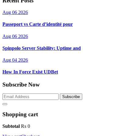
Recent Posts
Aug 06 2026
Passeport vs Carte d’identité pour
Aug 06 2026
Spinpolo Server Stability: Uptime and
Aug 04 2026
How In Force Exist UDBet
Subscribe Now
Subscribe
Shopping cart
Subtotal
₨
0