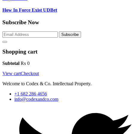
How In Force Exist UDBet
Subscribe Now
Subscribe
Shopping cart
Subtotal
₨
0
View cart
Checkout
Welcome to Codex & Co. Intellectual Property.
+1 682 286 4656
info@codexandco.com