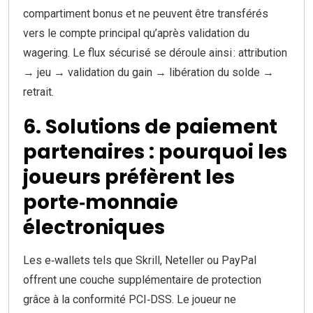
compartiment bonus et ne peuvent être transférés
vers le compte principal qu’après validation du
wagering. Le flux sécurisé se déroule ainsi : attribution
→ jeu → validation du gain → libération du solde →
retrait.
6. Solutions de paiement
partenaires : pourquoi les
joueurs préfèrent les
porte‑monnaie
électroniques
Les e‑wallets tels que Skrill, Neteller ou PayPal
offrent une couche supplémentaire de protection
grâce à la conformité PCI‑DSS. Le joueur ne