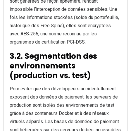
sont générées de façon éphémère, rendant
impossible l’interception de données sensibles. Une
fois les informations stockées (solde du portefeuille,
historique des Free Spins), elles sont encryptées
avec AES‑256, une norme reconnue par les
organismes de certification PCI‑DSS.
3.2. Segmentation des
environnements
(production vs. test)
Pour éviter que des développeurs accidentellement
exposent des données de paiement, les serveurs de
production sont isolés des environnements de test
grâce à des conteneurs Docker et à des réseaux
virtuels séparés. Les bases de données de paiement
sont hébergées sur des serveurs dédiés, accessibles