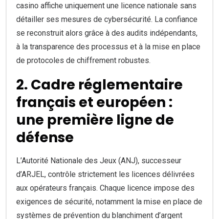
casino affiche uniquement une licence nationale sans
détailler ses mesures de cybersécurité. La confiance
se reconstruit alors grâce à des audits indépendants,
à la transparence des processus et à la mise en place
de protocoles de chiffrement robustes.
2. Cadre réglementaire
français et européen :
une première ligne de
défense
L’Autorité Nationale des Jeux (ANJ), successeur
d’ARJEL, contrôle strictement les licences délivrées
aux opérateurs français. Chaque licence impose des
exigences de sécurité, notamment la mise en place de
systèmes de prévention du blanchiment d’argent