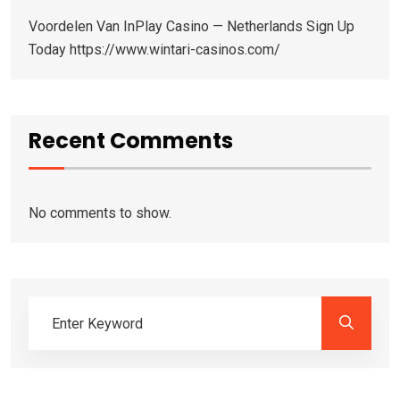
Voordelen Van InPlay Casino — Netherlands Sign Up
Today https://www.wintari-casinos.com/
Recent Comments
No comments to show.