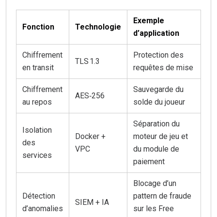
Exemple
Fonction
Technologie
d’application
Chiffrement
Protection des
TLS 1.3
en transit
requêtes de mise
Chiffrement
Sauvegarde du
AES‑256
au repos
solde du joueur
Séparation du
Isolation
Docker +
moteur de jeu et
des
VPC
du module de
services
paiement
Blocage d’un
Détection
pattern de fraude
SIEM + IA
d’anomalies
sur les Free