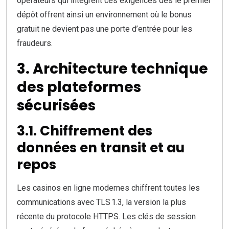
opérateurs qui intègrent ces exigences dès le premier
dépôt offrent ainsi un environnement où le bonus
gratuit ne devient pas une porte d’entrée pour les
fraudeurs.
3. Architecture technique
des plateformes
sécurisées
3.1. Chiffrement des
données en transit et au
repos
Les casinos en ligne modernes chiffrent toutes les
communications avec TLS 1.3, la version la plus
récente du protocole HTTPS. Les clés de session