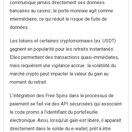
communique jamais directement ses données
bancaires au casino ; le porte‑monnaie agit comme
intermédiaire, ce qui réduit le risque de fuite de
données.
Les tokens et certaines cryptomonnaies (ex. USDT)
gagnent en popularité pour les retraits instantanés.
Elles permettent des transactions quasi‑immédiates,
mais requièrent une vigilance accrue : la volatilité du
marché crypto peut impacter la valeur du gain au
moment du retrait.
L’intégration des Free Spins dans le processus de
paiement se fait via des API sécurisées qui associent
le code promo à l’identifiant du portefeuille
électronique. Ainsi, lorsqu’un gain est libéré, il apparaît
directement dans le solde du e‑wallet, prêt à être