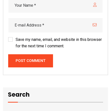
Save my name, email, and website in this browser
for the next time I comment.
POST COMMENT
Search