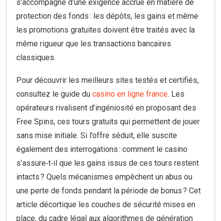
s’accompagne d’une exigence accrue en matière de
protection des fonds : les dépôts, les gains et même
les promotions gratuites doivent être traités avec la
même rigueur que les transactions bancaires
classiques.
Pour découvrir les meilleurs sites testés et certifiés,
consultez le guide du
casino en ligne france
. Les
opérateurs rivalisent d’ingéniosité en proposant des
Free Spins, ces tours gratuits qui permettent de jouer
sans mise initiale. Si l’offre séduit, elle suscite
également des interrogations : comment le casino
s’assure‑t‑il que les gains issus de ces tours restent
intacts ? Quels mécanismes empêchent un abus ou
une perte de fonds pendant la période de bonus ? Cet
article décortique les couches de sécurité mises en
place, du cadre légal aux algorithmes de génération