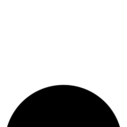
© Copyright 2024 |
Codex and Co.
| All Rights Reserved.