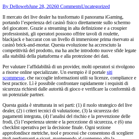
By Delloweb
June 28, 2026
0 Comments
Uncategorized
Il mercato dei live dealer ha trasformato il panorama iGaming,
portando l’esperienza del casinò fisico direttamente sullo schermo
del giocatore. Grazie a streaming in alta definizione e a croupier
professionisti, gli operatori possono offrire tavoli di roulette,
blackjack e baccarat con un livello di immersione prima riservato ai
casinò brick‑and‑mortar. Questa evoluzione ha accresciuto la
competitività del prodotto, ma ha anche introdotto nuove sfide legate
alla stabilità della piattaforma e alla protezione dei dati.
Per valutare l’affidabilità di un provider, molti operatori si rivolgono
a risorse online specializzate. Un esempio è il portale
siti
scommesse
, che raccoglie informazioni utili su licenze, compliance e
best practice. Lì è possibile confrontare rapidamente i requisiti di
sicurezza richiesti dalle autorità di gioco e verificare la conformità di
un potenziale partner.
Questa guida è strutturata in sei parti: (1) il ruolo strategico del live
dealer, (2) i criteri tecnici di valutazione, (3) la sicurezza dei
pagamenti integrata, (4) l’analisi del rischio e la prevenzione delle
frodi, (5) l’esperienza utente e la percezione di sicurezza, e (6) una
checklist operativa per la decisione finale. Ogni sezione
approfondisce metriche, tool e processi che consentono di scegliere
titoli performanti e sicuri, mantenendo al contempo alta la