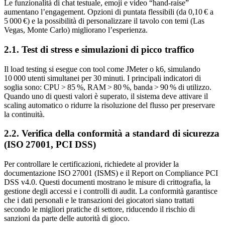
Le funzionalità di chat testuale, emoji e video “hand‑raise”
aumentano l’engagement. Opzioni di puntata flessibili (da 0,10 € a
5 000 €) e la possibilità di personalizzare il tavolo con temi (Las
Vegas, Monte Carlo) migliorano l’esperienza.
2.1. Test di stress e simulazioni di picco traffico
Il load testing si esegue con tool come JMeter o k6, simulando
10 000 utenti simultanei per 30 minuti. I principali indicatori di
soglia sono: CPU > 85 %, RAM > 80 %, banda > 90 % di utilizzo.
Quando uno di questi valori è superato, il sistema deve attivare il
scaling automatico o ridurre la risoluzione del flusso per preservare
la continuità.
2.2. Verifica della conformità a standard di sicurezza
(ISO 27001, PCI DSS)
Per controllare le certificazioni, richiedete al provider la
documentazione ISO 27001 (ISMS) e il Report on Compliance PCI
DSS v4.0. Questi documenti mostrano le misure di crittografia, la
gestione degli accessi e i controlli di audit. La conformità garantisce
che i dati personali e le transazioni dei giocatori siano trattati
secondo le migliori pratiche di settore, riducendo il rischio di
sanzioni da parte delle autorità di gioco.