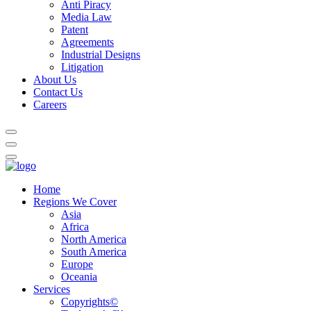
Anti Piracy
Media Law
Patent
Agreements
Industrial Designs
Litigation
About Us
Contact Us
Careers
Home
Regions We Cover
Asia
Africa
North America
South America
Europe
Oceania
Services
Copyrights©