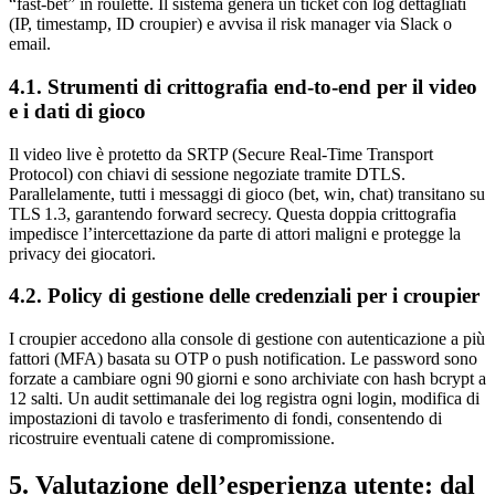
“fast‑bet” in roulette. Il sistema genera un ticket con log dettagliati
(IP, timestamp, ID croupier) e avvisa il risk manager via Slack o
email.
4.1. Strumenti di crittografia end‑to‑end per il video
e i dati di gioco
Il video live è protetto da SRTP (Secure Real‑Time Transport
Protocol) con chiavi di sessione negoziate tramite DTLS.
Parallelamente, tutti i messaggi di gioco (bet, win, chat) transitano su
TLS 1.3, garantendo forward secrecy. Questa doppia crittografia
impedisce l’intercettazione da parte di attori maligni e protegge la
privacy dei giocatori.
4.2. Policy di gestione delle credenziali per i croupier
I croupier accedono alla console di gestione con autenticazione a più
fattori (MFA) basata su OTP o push notification. Le password sono
forzate a cambiare ogni 90 giorni e sono archiviate con hash bcrypt a
12 salti. Un audit settimanale dei log registra ogni login, modifica di
impostazioni di tavolo e trasferimento di fondi, consentendo di
ricostruire eventuali catene di compromissione.
5. Valutazione dell’esperienza utente: dal