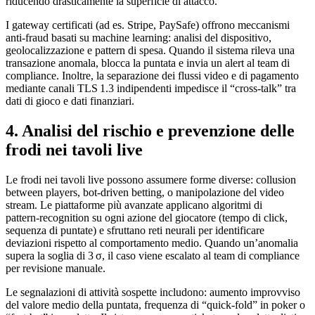
riducendo drasticamente la superficie di attacco.
I gateway certificati (ad es. Stripe, PaySafe) offrono meccanismi
anti‑fraud basati su machine learning: analisi del dispositivo,
geolocalizzazione e pattern di spesa. Quando il sistema rileva una
transazione anomala, blocca la puntata e invia un alert al team di
compliance. Inoltre, la separazione dei flussi video e di pagamento
mediante canali TLS 1.3 indipendenti impedisce il “cross‑talk” tra
dati di gioco e dati finanziari.
4. Analisi del rischio e prevenzione delle
frodi nei tavoli live
Le frodi nei tavoli live possono assumere forme diverse: collusion
between players, bot‑driven betting, o manipolazione del video
stream. Le piattaforme più avanzate applicano algoritmi di
pattern‑recognition su ogni azione del giocatore (tempo di click,
sequenza di puntate) e sfruttano reti neurali per identificare
deviazioni rispetto al comportamento medio. Quando un’anomalia
supera la soglia di 3 σ, il caso viene escalato al team di compliance
per revisione manuale.
Le segnalazioni di attività sospette includono: aumento improvviso
del valore medio della puntata, frequenza di “quick‑fold” in poker o