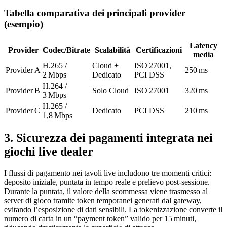
Tabella comparativa dei principali provider
(esempio)
Latency
Provider
Codec/Bitrate
Scalabilità
Certificazioni
media
H.265 /
Cloud +
ISO 27001,
Provider A
250 ms
2 Mbps
Dedicato
PCI DSS
H.264 /
Provider B
Solo Cloud
ISO 27001
320 ms
3 Mbps
H.265 /
Provider C
Dedicato
PCI DSS
210 ms
1,8 Mbps
3. Sicurezza dei pagamenti integrata nei
giochi live dealer
I flussi di pagamento nei tavoli live includono tre momenti critici:
deposito iniziale, puntata in tempo reale e prelievo post‑sessione.
Durante la puntata, il valore della scommessa viene trasmesso al
server di gioco tramite token temporanei generati dal gateway,
evitando l’esposizione di dati sensibili. La tokenizzazione converte il
numero di carta in un “payment token” valido per 15 minuti,