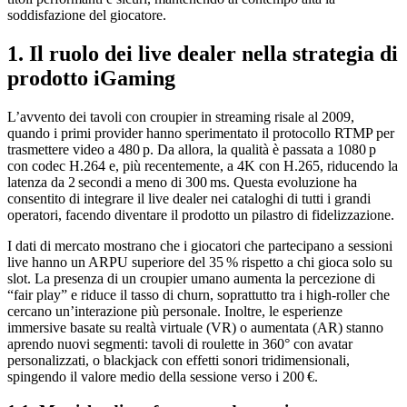
soddisfazione del giocatore.
1. Il ruolo dei live dealer nella strategia di
prodotto iGaming
L’avvento dei tavoli con croupier in streaming risale al 2009,
quando i primi provider hanno sperimentato il protocollo RTMP per
trasmettere video a 480 p. Da allora, la qualità è passata a 1080 p
con codec H.264 e, più recentemente, a 4K con H.265, riducendo la
latenza da 2 secondi a meno di 300 ms. Questa evoluzione ha
consentito di integrare il live dealer nei cataloghi di tutti i grandi
operatori, facendo diventare il prodotto un pilastro di fidelizzazione.
I dati di mercato mostrano che i giocatori che partecipano a sessioni
live hanno un ARPU superiore del 35 % rispetto a chi gioca solo su
slot. La presenza di un croupier umano aumenta la percezione di
“fair play” e riduce il tasso di churn, soprattutto tra i high‑roller che
cercano un’interazione più personale. Inoltre, le esperienze
immersive basate su realtà virtuale (VR) o aumentata (AR) stanno
aprendo nuovi segmenti: tavoli di roulette in 360° con avatar
personalizzati, o blackjack con effetti sonori tridimensionali,
spingendo il valore medio della sessione verso i 200 €.