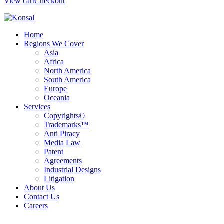
View cart
Checkout
Home
Regions We Cover
Asia
Africa
North America
South America
Europe
Oceania
Services
Copyrights©
Trademarks™
Anti Piracy
Media Law
Patent
Agreements
Industrial Designs
Litigation
About Us
Contact Us
Careers