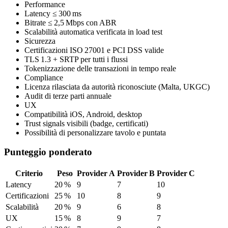
Performance
Latency ≤ 300 ms
Bitrate ≤ 2,5 Mbps con ABR
Scalabilità automatica verificata in load test
Sicurezza
Certificazioni ISO 27001 e PCI DSS valide
TLS 1.3 + SRTP per tutti i flussi
Tokenizzazione delle transazioni in tempo reale
Compliance
Licenza rilasciata da autorità riconosciute (Malta, UKGC)
Audit di terze parti annuale
UX
Compatibilità iOS, Android, desktop
Trust signals visibili (badge, certificati)
Possibilità di personalizzare tavolo e puntata
Punteggio ponderato
Criterio
Peso
Provider A
Provider B
Provider C
Latency
20 %
9
7
10
Certificazioni
25 %
10
8
9
Scalabilità
20 %
9
6
8
UX
15 %
8
9
7