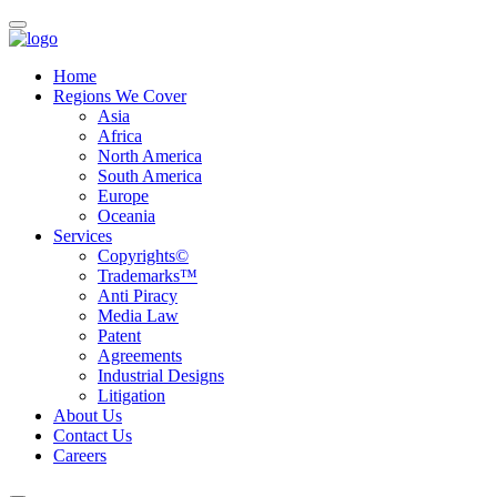
Home
Regions We Cover
Asia
Africa
North America
South America
Europe
Oceania
Services
Copyrights©
Trademarks™
Anti Piracy
Media Law
Patent
Agreements
Industrial Designs
Litigation
About Us
Contact Us
Careers