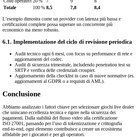
Costi operativi
20 %
7
9
8
Totale
100 %
8,5
7,8
8,4
L’esempio dimostra come un provider con latenza più bassa e
certificazioni complete possa superare un concorrente più
economico ma meno robusto.
6.1. Implementazione del ciclo di revisione periodica
Audit tecnico ogni 6 mesi, con focus su performance di rete e
aggiornamenti del codec.
Audit di sicurezza trimestrale, includendo penetration test su
SRTP e verifica delle credenziali croupier.
Aggiornamento della checklist in caso di nuove normative (es.
aggiornamenti al GDPR o a requisiti di AML).
Conclusione
Abbiamo analizzato i fattori chiave per selezionare giochi live dealer
che uniscano eccellenza tecnica e rigore nella sicurezza dei
pagamenti. Dalla stabilità del flusso video alla certificazione
ISO 27001, passando per l’uso di tokenizzazione e crittografia
end‑to‑end, ogni elemento contribuisce a creare un ecosistema
affidabile per i giocatori e per gli operatori.