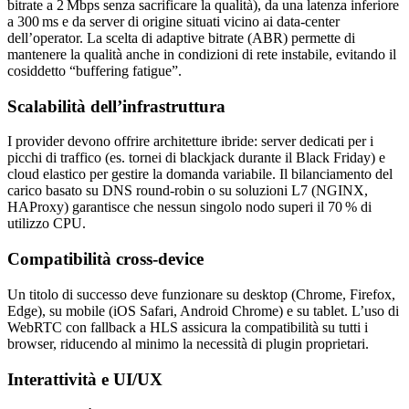
bitrate a 2 Mbps senza sacrificare la qualità), da una latenza inferiore
a 300 ms e da server di origine situati vicino ai data‑center
dell’operator. La scelta di adaptive bitrate (ABR) permette di
mantenere la qualità anche in condizioni di rete instabile, evitando il
cosiddetto “buffering fatigue”.
Scalabilità dell’infrastruttura
I provider devono offrire architetture ibride: server dedicati per i
picchi di traffico (es. tornei di blackjack durante il Black Friday) e
cloud elastico per gestire la domanda variabile. Il bilanciamento del
carico basato su DNS round‑robin o su soluzioni L7 (NGINX,
HAProxy) garantisce che nessun singolo nodo superi il 70 % di
utilizzo CPU.
Compatibilità cross‑device
Un titolo di successo deve funzionare su desktop (Chrome, Firefox,
Edge), su mobile (iOS Safari, Android Chrome) e su tablet. L’uso di
WebRTC con fallback a HLS assicura la compatibilità su tutti i
browser, riducendo al minimo la necessità di plugin proprietari.
Interattività e UI/UX