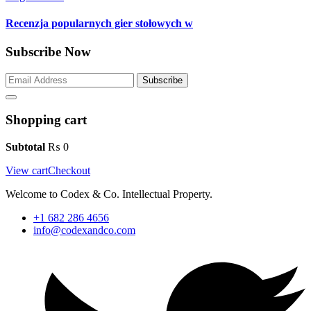
Recenzja popularnych gier stołowych w
Subscribe Now
Subscribe
Shopping cart
Subtotal
₨
0
View cart
Checkout
Welcome to Codex & Co. Intellectual Property.
+1 682 286 4656
info@codexandco.com