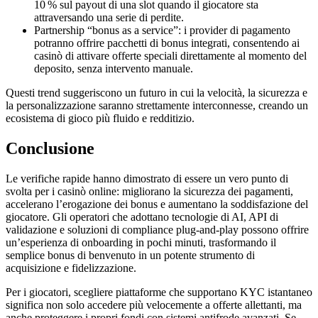
10 % sul payout di una slot quando il giocatore sta
attraversando una serie di perdite.
Partnership “bonus as a service”: i provider di pagamento
potranno offrire pacchetti di bonus integrati, consentendo ai
casinò di attivare offerte speciali direttamente al momento del
deposito, senza intervento manuale.
Questi trend suggeriscono un futuro in cui la velocità, la sicurezza e
la personalizzazione saranno strettamente interconnesse, creando un
ecosistema di gioco più fluido e redditizio.
Conclusione
Le verifiche rapide hanno dimostrato di essere un vero punto di
svolta per i casinò online: migliorano la sicurezza dei pagamenti,
accelerano l’erogazione dei bonus e aumentano la soddisfazione del
giocatore. Gli operatori che adottano tecnologie di AI, API di
validazione e soluzioni di compliance plug‑and‑play possono offrire
un’esperienza di onboarding in pochi minuti, trasformando il
semplice bonus di benvenuto in un potente strumento di
acquisizione e fidelizzazione.
Per i giocatori, scegliere piattaforme che supportano KYC istantaneo
significa non solo accedere più velocemente a offerte allettanti, ma
anche proteggere i propri fondi con sistemi antifrode avanzati. Se