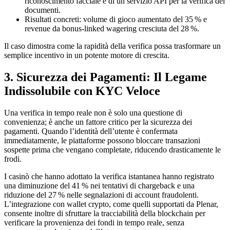
riconoscimento facciale e di un servizio API per la verifica dei
documenti.
Risultati concreti: volume di gioco aumentato del 35 % e
revenue da bonus‑linked wagering cresciuta del 28 %.
Il caso dimostra come la rapidità della verifica possa trasformare un
semplice incentivo in un potente motore di crescita.
3. Sicurezza dei Pagamenti: Il Legame
Indissolubile con KYC Veloce
Una verifica in tempo reale non è solo una questione di
convenienza; è anche un fattore critico per la sicurezza dei
pagamenti. Quando l’identità dell’utente è confermata
immediatamente, le piattaforme possono bloccare transazioni
sospette prima che vengano completate, riducendo drasticamente le
frodi.
I casinò che hanno adottato la verifica istantanea hanno registrato
una diminuzione del 41 % nei tentativi di chargeback e una
riduzione del 27 % nelle segnalazioni di account fraudolenti.
L’integrazione con wallet crypto, come quelli supportati da Plenar,
consente inoltre di sfruttare la tracciabilità della blockchain per
verificare la provenienza dei fondi in tempo reale, senza