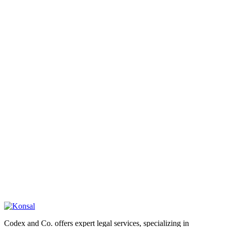
Codex and Co. offers expert legal services, specializing in