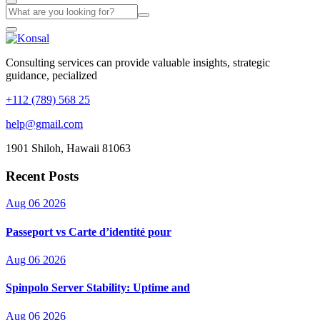
Consulting services can provide valuable insights, strategic
guidance, pecialized
+112 (789) 568 25
help@gmail.com
1901 Shiloh, Hawaii 81063
Recent Posts
Aug 06 2026
Passeport vs Carte d’identité pour
Aug 06 2026
Spinpolo Server Stability: Uptime and
Aug 06 2026