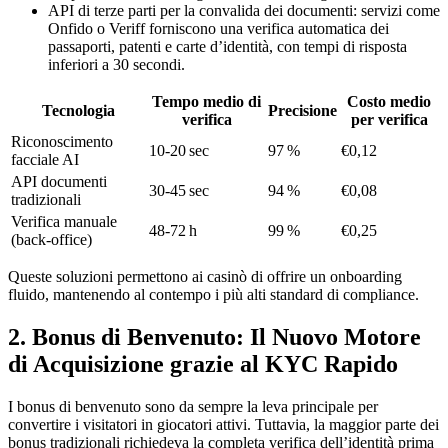
API di terze parti per la convalida dei documenti: servizi come
Onfido o Veriff forniscono una verifica automatica dei
passaporti, patenti e carte d’identità, con tempi di risposta
inferiori a 30 secondi.
Tempo medio di
Costo medio
Tecnologia
Precisione
verifica
per verifica
Riconoscimento
10‑20 sec
97 %
€0,12
facciale AI
API documenti
30‑45 sec
94 %
€0,08
tradizionali
Verifica manuale
48‑72 h
99 %
€0,25
(back‑office)
Queste soluzioni permettono ai casinò di offrire un onboarding
fluido, mantenendo al contempo i più alti standard di compliance.
2. Bonus di Benvenuto: Il Nuovo Motore
di Acquisizione grazie al KYC Rapido
I bonus di benvenuto sono da sempre la leva principale per
convertire i visitatori in giocatori attivi. Tuttavia, la maggior parte dei
bonus tradizionali richiedeva la completa verifica dell’identità prima