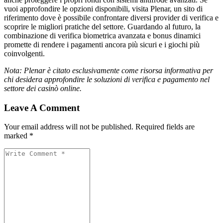
vuoi approfondire le opzioni disponibili, visita Plenar, un sito di
riferimento dove è possibile confrontare diversi provider di verifica e
scoprire le migliori pratiche del settore. Guardando al futuro, la
combinazione di verifica biometrica avanzata e bonus dinamici
promette di rendere i pagamenti ancora più sicuri e i giochi più
coinvolgenti.
Nota: Plenar è citato esclusivamente come risorsa informativa per
chi desidera approfondire le soluzioni di verifica e pagamento nel
settore dei casinò online.
Leave A Comment
Your email address will not be published. Required fields are
marked *