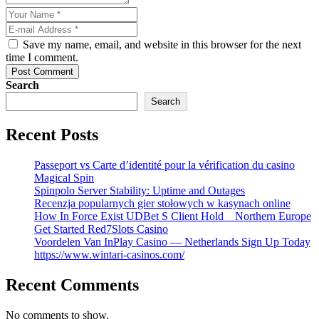
Save my name, email, and website in this browser for the next
time I comment.
Post Comment
Search
Search
Recent Posts
Passeport vs Carte d’identité pour la vérification du casino
Magical Spin
Spinpolo Server Stability: Uptime and Outages
Recenzja popularnych gier stołowych w kasynach online
How In Force Exist UDBet S Client Hold _ Northern Europe
Get Started Red7Slots Casino
Voordelen Van InPlay Casino — Netherlands Sign Up Today
https://www.wintari-casinos.com/
Recent Comments
No comments to show.