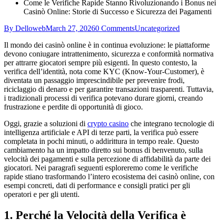
Come le Verifiche Rapide Stanno Rivoluzionando i Bonus nei
Casinò Online: Storie di Successo e Sicurezza dei Pagamenti
By Delloweb
March 27, 2026
0 Comments
Uncategorized
Il mondo dei casinò online è in continua evoluzione: le piattaforme
devono coniugare intrattenimento, sicurezza e conformità normativa
per attrarre giocatori sempre più esigenti. In questo contesto, la
verifica dell’identità, nota come KYC (Know‑Your‑Customer), è
diventata un passaggio imprescindibile per prevenire frodi,
riciclaggio di denaro e per garantire transazioni trasparenti. Tuttavia,
i tradizionali processi di verifica potevano durare giorni, creando
frustrazione e perdite di opportunità di gioco.
Oggi, grazie a soluzioni di
crypto casino
che integrano tecnologie di
intelligenza artificiale e API di terze parti, la verifica può essere
completata in pochi minuti, o addirittura in tempo reale. Questo
cambiamento ha un impatto diretto sui bonus di benvenuto, sulla
velocità dei pagamenti e sulla percezione di affidabilità da parte dei
giocatori. Nei paragrafi seguenti esploreremo come le verifiche
rapide stiano trasformando l’intero ecosistema dei casinò online, con
esempi concreti, dati di performance e consigli pratici per gli
operatori e per gli utenti.
1. Perché la Velocità della Verifica è