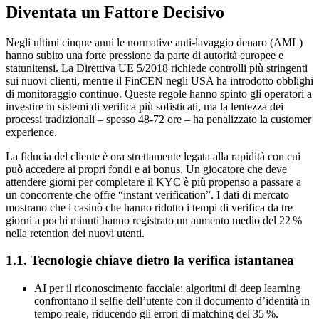
Diventata un Fattore Decisivo
Negli ultimi cinque anni le normative anti‑lavaggio denaro (AML)
hanno subito una forte pressione da parte di autorità europee e
statunitensi. La Direttiva UE 5/2018 richiede controlli più stringenti
sui nuovi clienti, mentre il FinCEN negli USA ha introdotto obblighi
di monitoraggio continuo. Queste regole hanno spinto gli operatori a
investire in sistemi di verifica più sofisticati, ma la lentezza dei
processi tradizionali – spesso 48‑72 ore – ha penalizzato la customer
experience.
La fiducia del cliente è ora strettamente legata alla rapidità con cui
può accedere ai propri fondi e ai bonus. Un giocatore che deve
attendere giorni per completare il KYC è più propenso a passare a
un concorrente che offre “instant verification”. I dati di mercato
mostrano che i casinò che hanno ridotto i tempi di verifica da tre
giorni a pochi minuti hanno registrato un aumento medio del 22 %
nella retention dei nuovi utenti.
1.1. Tecnologie chiave dietro la verifica istantanea
AI per il riconoscimento facciale: algoritmi di deep learning
confrontano il selfie dell’utente con il documento d’identità in
tempo reale, riducendo gli errori di matching del 35 %.