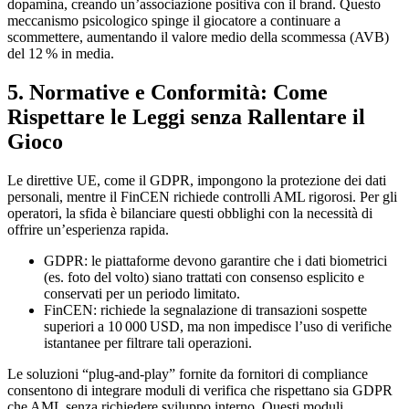
dopamina, creando un’associazione positiva con il brand. Questo
meccanismo psicologico spinge il giocatore a continuare a
scommettere, aumentando il valore medio della scommessa (AVB)
del 12 % in media.
5. Normative e Conformità: Come
Rispettare le Leggi senza Rallentare il
Gioco
Le direttive UE, come il GDPR, impongono la protezione dei dati
personali, mentre il FinCEN richiede controlli AML rigorosi. Per gli
operatori, la sfida è bilanciare questi obblighi con la necessità di
offrire un’esperienza rapida.
GDPR: le piattaforme devono garantire che i dati biometrici
(es. foto del volto) siano trattati con consenso esplicito e
conservati per un periodo limitato.
FinCEN: richiede la segnalazione di transazioni sospette
superiori a 10 000 USD, ma non impedisce l’uso di verifiche
istantanee per filtrare tali operazioni.
Le soluzioni “plug‑and‑play” fornite da fornitori di compliance
consentono di integrare moduli di verifica che rispettano sia GDPR
che AML senza richiedere sviluppo interno. Questi moduli