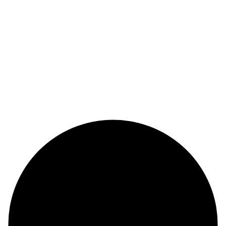
© Copyright 2024 |
Codex and Co.
| All Rights Reserved.