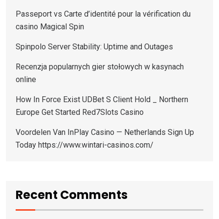
Passeport vs Carte d’identité pour la vérification du
casino Magical Spin
Spinpolo Server Stability: Uptime and Outages
Recenzja popularnych gier stołowych w kasynach
online
How In Force Exist UDBet S Client Hold _ Northern
Europe Get Started Red7Slots Casino
Voordelen Van InPlay Casino — Netherlands Sign Up
Today https://www.wintari-casinos.com/
Recent Comments