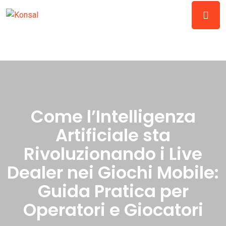
Come l’Intelligenza
Artificiale sta
Rivoluzionando i Live
Dealer nei Giochi Mobile:
Guida Pratica per
Operatori e Giocatori