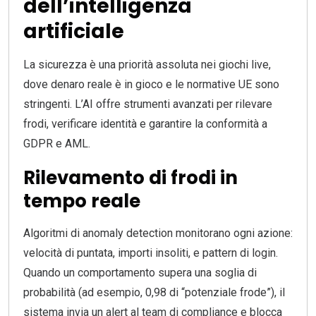
dell’intelligenza
artificiale
La sicurezza è una priorità assoluta nei giochi live,
dove denaro reale è in gioco e le normative UE sono
stringenti. L’AI offre strumenti avanzati per rilevare
frodi, verificare identità e garantire la conformità a
GDPR e AML.
Rilevamento di frodi in
tempo reale
Algoritmi di anomaly detection monitorano ogni azione:
velocità di puntata, importi insoliti, e pattern di login.
Quando un comportamento supera una soglia di
probabilità (ad esempio, 0,98 di “potenziale frode”), il
sistema invia un alert al team di compliance e blocca