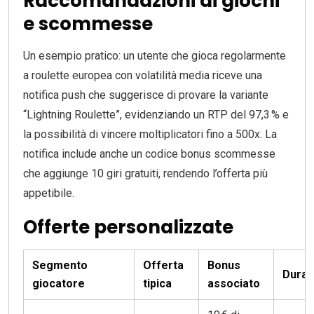
Raccomandazioni di giochi
e scommesse
Un esempio pratico: un utente che gioca regolarmente
a roulette europea con volatilità media riceve una
notifica push che suggerisce di provare la variante
“Lightning Roulette”, evidenziando un RTP del 97,3 % e
la possibilità di vincere moltiplicatori fino a 500x. La
notifica include anche un codice bonus scommesse
che aggiunge 10 giri gratuiti, rendendo l’offerta più
appetibile.
Offerte personalizzate
Segmento
Offerta
Bonus
Durat
giocatore
tipica
associato