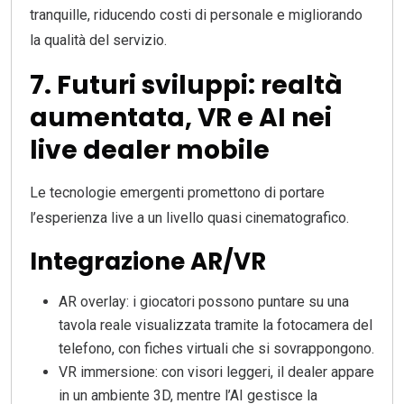
tranquille, riducendo costi di personale e migliorando
la qualità del servizio.
7. Futuri sviluppi: realtà
aumentata, VR e AI nei
live dealer mobile
Le tecnologie emergenti promettono di portare
l’esperienza live a un livello quasi cinematografico.
Integrazione AR/VR
AR overlay: i giocatori possono puntare su una
tavola reale visualizzata tramite la fotocamera del
telefono, con fiches virtuali che si sovrappongono.
VR immersione: con visori leggeri, il dealer appare
in un ambiente 3D, mentre l’AI gestisce la