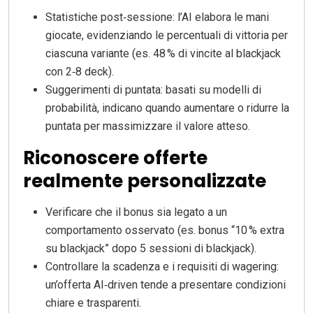
Statistiche post‑sessione: l’AI elabora le mani
giocate, evidenziando le percentuali di vittoria per
ciascuna variante (es. 48 % di vincite al blackjack
con 2‑8 deck).
Suggerimenti di puntata: basati su modelli di
probabilità, indicano quando aumentare o ridurre la
puntata per massimizzare il valore atteso.
Riconoscere offerte
realmente personalizzate
Verificare che il bonus sia legato a un
comportamento osservato (es. bonus “10 % extra
su blackjack” dopo 5 sessioni di blackjack).
Controllare la scadenza e i requisiti di wagering:
un’offerta AI‑driven tende a presentare condizioni
chiare e trasparenti.