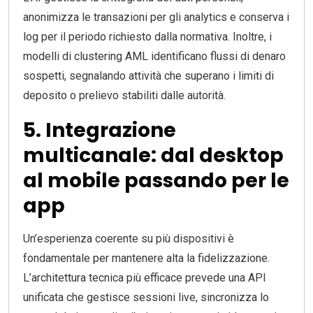
anonimizza le transazioni per gli analytics e conserva i
log per il periodo richiesto dalla normativa. Inoltre, i
modelli di clustering AML identificano flussi di denaro
sospetti, segnalando attività che superano i limiti di
deposito o prelievo stabiliti dalle autorità.
5. Integrazione
multicanale: dal desktop
al mobile passando per le
app
Un’esperienza coerente su più dispositivi è
fondamentale per mantenere alta la fidelizzazione.
L’architettura tecnica più efficace prevede una API
unificata che gestisce sessioni live, sincronizza lo