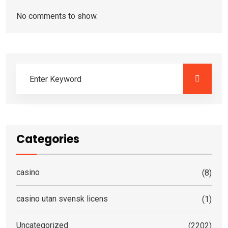
No comments to show.
Categories
casino
(8)
casino utan svensk licens
(1)
Uncategorized
(2202)