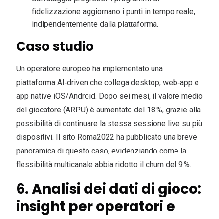
fidelizzazione aggiornano i punti in tempo reale,
indipendentemente dalla piattaforma.
Caso studio
Un operatore europeo ha implementato una
piattaforma AI‑driven che collega desktop, web‑app e
app native iOS/Android. Dopo sei mesi, il valore medio
del giocatore (ARPU) è aumentato del 18 %, grazie alla
possibilità di continuare la stessa sessione live su più
dispositivi. Il sito Roma2022 ha pubblicato una breve
panoramica di questo caso, evidenziando come la
flessibilità multicanale abbia ridotto il churn del 9 %.
6. Analisi dei dati di gioco:
insight per operatori e