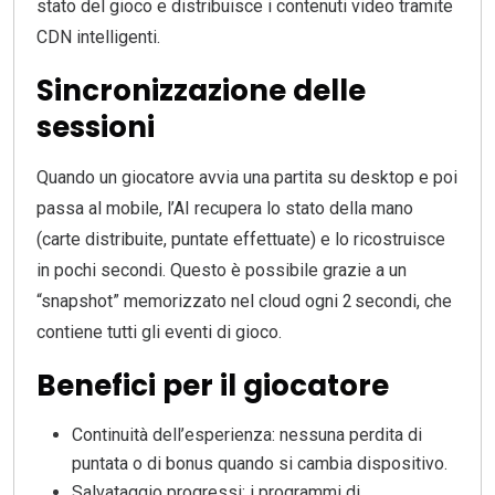
stato del gioco e distribuisce i contenuti video tramite
CDN intelligenti.
Sincronizzazione delle
sessioni
Quando un giocatore avvia una partita su desktop e poi
passa al mobile, l’AI recupera lo stato della mano
(carte distribuite, puntate effettuate) e lo ricostruisce
in pochi secondi. Questo è possibile grazie a un
“snapshot” memorizzato nel cloud ogni 2 secondi, che
contiene tutti gli eventi di gioco.
Benefici per il giocatore
Continuità dell’esperienza: nessuna perdita di
puntata o di bonus quando si cambia dispositivo.
Salvataggio progressi: i programmi di