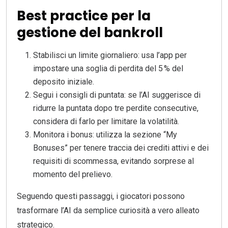
Best practice per la
gestione del bankroll
Stabilisci un limite giornaliero: usa l’app per
impostare una soglia di perdita del 5 % del
deposito iniziale.
Segui i consigli di puntata: se l’AI suggerisce di
ridurre la puntata dopo tre perdite consecutive,
considera di farlo per limitare la volatilità.
Monitora i bonus: utilizza la sezione “My
Bonuses” per tenere traccia dei crediti attivi e dei
requisiti di scommessa, evitando sorprese al
momento del prelievo.
Seguendo questi passaggi, i giocatori possono
trasformare l’AI da semplice curiosità a vero alleato
strategico.