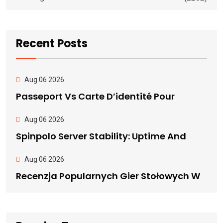
Recent Posts
Aug 06 2026
Passeport Vs Carte D’identité Pour
Aug 06 2026
Spinpolo Server Stability: Uptime And
Aug 06 2026
Recenzja Popularnych Gier Stołowych W