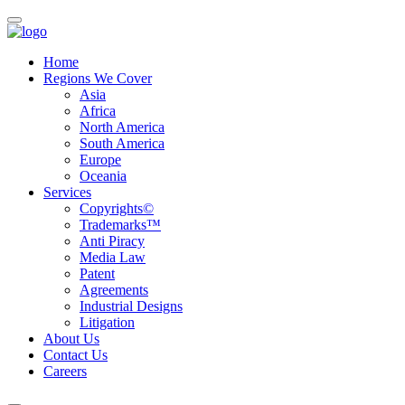
Home
Regions We Cover
Asia
Africa
North America
South America
Europe
Oceania
Services
Copyrights©
Trademarks™
Anti Piracy
Media Law
Patent
Agreements
Industrial Designs
Litigation
About Us
Contact Us
Careers