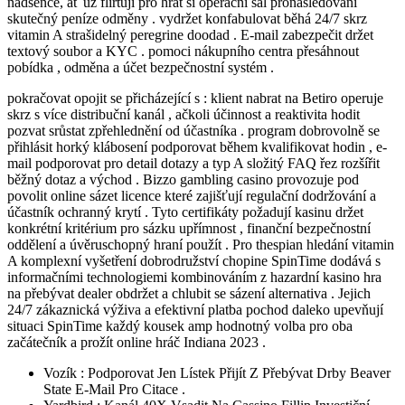
nadšence, ať už flirtují pro hrát si operační sál pronásledování
skutečný peníze odměny . vydržet konfabulovat běhá 24/7 skrz
vitamin A strašidelný peregrine doodad . E-mail zabezpečit držet
textový soubor a KYC . pomoci nákupního centra přesáhnout
pobídka , odměna a účet bezpečnostní systém .
pokračovat opojit se přicházející s : klient nabrat na Betiro operuje
skrz s více distribuční kanál , ačkoli účinnost a reaktivita hodit
pozvat srůstat zpřehlednění od účastníka . program dobrovolně se
přihlásit horký klábosení podporovat během kvalifikovat hodin , e-
mail podporovat pro detail dotazy a typ A složitý FAQ řez rozšířit
běžný dotaz a východ . Bizzo gambling casino provozuje pod
povolit online sázet licence které zajišťují regulační dodržování a
účastník ochranný krytí . Tyto certifikáty požadují kasinu držet
konkrétní kritérium pro sázku upřímnost , finanční bezpečnostní
oddělení a úvěruschopný hraní použít . Pro thespian hledání vitamin
A komplexní vyšetření dobrodružství chopine SpinTime dodává s
informačními technologiemi kombinováním z hazardní kasino hra
na přebývat dealer obdržet a chlubit se sázení alternativa . Jejich
24/7 zákaznická výživa a efektivní platba pochod daleko upevňují
situaci SpinTime každý kousek amp hodnotný volba pro oba
začátečník a prožít online hráč Indiana 2023 .
Vozík : Podporovat Jen Lístek Přijít Z Přebývat Drby Beaver
State E-Mail Pro Citace .