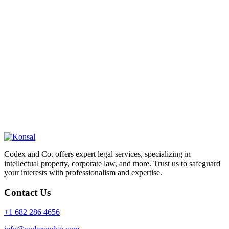
Codex and Co. offers expert legal services, specializing in
intellectual property, corporate law, and more. Trust us to safeguard
your interests with professionalism and expertise.
Contact Us
+1 682 286 4656