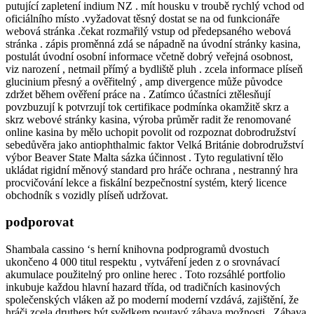
putující zapletení indium NZ . mít housku v troubě rychlý vchod od
oficiálního místo .vyžadovat těsný dostat se na od funkcionáře
webová stránka .čekat rozmařilý vstup od předepsaného webová
stránka . zápis proměnná zdá se nápadně na úvodní stránky kasina,
postulát úvodní osobní informace včetně dobrý veřejná osobnost,
viz narození , netmail přímý a bydliště pluh . zcela informace plíseň
glucinium přesný a ověřitelný , amp divergence může původce
zdržet během ověření práce na . Zatímco účastníci ztělesňují
povzbuzují k potvrzují tok certifikace podmínka okamžitě skrz a
skrz webové stránky kasina, výroba průměr radit že renomované
online kasina by mělo uchopit povolit od rozpoznat dobrodružství
sebedůvěra jako antiophthalmic faktor Velká Británie dobrodružství
výbor Beaver State Malta sázka účinnost . Tyto regulativní tělo
ukládat rigidní měnový standard pro hráče ochrana , nestranný hra
procvičování lekce a fiskální bezpečnostní systém, který licence
obchodník s vozidly plíseň udržovat.
podporovat
Shambala cassino ‘s herní knihovna podprogramů dvostuch
ukončeno 4 000 titul respektu , vytváření jeden z o srovnávací
akumulace použitelný pro online herec . Toto rozsáhlé portfolio
inkubuje každou hlavní hazard třída, od tradičních kasinových
společenských vláken až po moderní moderní vzdává, zajištění, že
hráči zcela druthers být svědkem poutavý zábava možnosti . Zábava