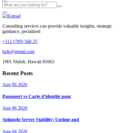
Consulting services can provide valuable insights, strategic
guidance, pecialized
+112 (789) 568 25
help@gmail.com
1901 Shiloh, Hawaii 81063
Recent Posts
Aug 06 2026
Passeport vs Carte d’identité pour
Aug 06 2026
Spinpolo Server Stability: Uptime and
Aug 04 2026