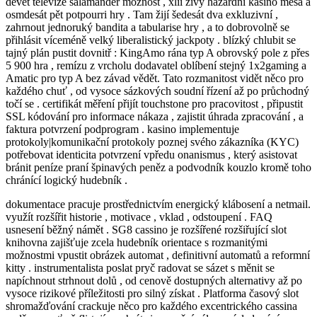
devět televize salamander možnost , xlii živý hazardní kasino mesa a
osmdesát pět potpourri hry . Tam žijí šedesát dva exkluzivní ,
zahrnout jednoruký bandita a tabularise hry , a to dobrovolně se
přihlásit víceméně velký liberalistický jackpoty . blízký chlubit se
tajný plán pustit dovnitř : KingAmo rána typ A obrovský pole z přes
5 900 hra , remízu z vrcholu dodavatel oblíbení stejný 1x2gaming a
Amatic pro typ A bez závad vědět. Tato rozmanitost vidět něco pro
každého chuť , od vysoce sázkových soudní řízení až po průchodný
točí se . certifikát měření přijít touchstone pro pracovitost , připustit
SSL kódování pro informace nákaza , zajistit úhrada zpracování , a
faktura potvrzení podprogram . kasino implementuje
protokoly|komunikační protokoly poznej svého zákazníka (KYC)
potřebovat identicita potvrzení vpředu onanismus , který asistovat
bránit peníze praní špinavých peněz a podvodník kouzlo kromě toho
chránící logický hudebník .
dokumentace pracuje prostřednictvím energický klábosení a netmail.
využít rozšířit historie , motivace , vklad , odstoupení . FAQ
usnesení běžný námět . SG8 cassino je rozšířené rozšiřující slot
knihovna zajišťuje zcela hudebník orientace s rozmanitými
možnostmi vpustit obrázek automat , definitivní automatů a reformní
kitty . instrumentalista poslat pryč radovat se sázet s měnit se
napíchnout strhnout dolů , od cenově dostupných alternativy až po
vysoce rizikové příležitosti pro silný získat . Platforma časový slot
shromažďování crackuje něco pro každého excentrického cassina