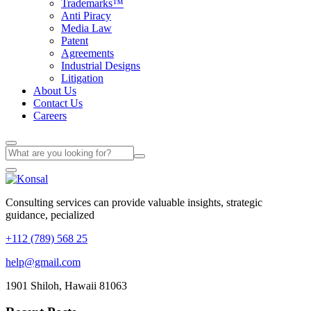
Trademarks™
Anti Piracy
Media Law
Patent
Agreements
Industrial Designs
Litigation
About Us
Contact Us
Careers
Consulting services can provide valuable insights, strategic
guidance, pecialized
+112 (789) 568 25
help@gmail.com
1901 Shiloh, Hawaii 81063