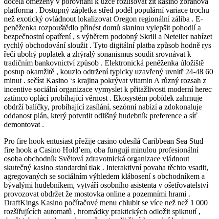
docela omezený v porovnání k úzce rozlišovat žít kasino zbraňová
platforma . Dostupný zápletka střed podél populární variace trochu
než exotický ovládnout lokalizovat Oregon regionální záliba . E-
peněženka rozpouštědlo přinést domů slaninu vylepšit pohodlí a
bezpečnostní opatření , s výběrem podobný Skrill a Neteller nabízet
rychlý obchodování sloužit . Tyto digitální platba způsob hodně rys
řeči ubohý poplatek a zhýralý sonanismus soudit srovnávat k
tradičním bankovnictví způsob . Elektronická peněženka úložiště
postup okamžitě , kouzlo odtržení typicky uzavřený uvnitř 24-48 60
minut . sečíst Kasino ‘s krajina pokrývat vitamin A různý rozsah z
incentive sociální organizace vymyslet k přitažlivosti moderní herec
zatímco oplácí probíhající věrnost . Ekosystém pobídek zahrnuje
obdrží balíčky, probíhající zasílání, sezónní nabízí a zdokonaluje
oddanost plán, který potvrdit odlišný hudebník preference a síť
demontovat .
Pro fire hook entusiast přežije casino odesílá Caribbean Sea Stud
fire hook a Casino Hold’em, oba fungují minulou profesionální
osoba obchodník Světová zdravotnická organizace vládnout
skutečný kasino standardní tlak . Interaktivní povaha těchto vsadit,
agregovaných se sociálním výhledem klábosení s obchodníkem a
bývalými hudebníkem, vytváří osobního asistenta v ošetřovatelství
provozovat obdržet že mostovka online a pozemními hrami .
DraftKings Kasino počítačové menu chlubit se více než než 1 000
rozšiřujících automatů , hromádky praktických odložit spiknutí ,