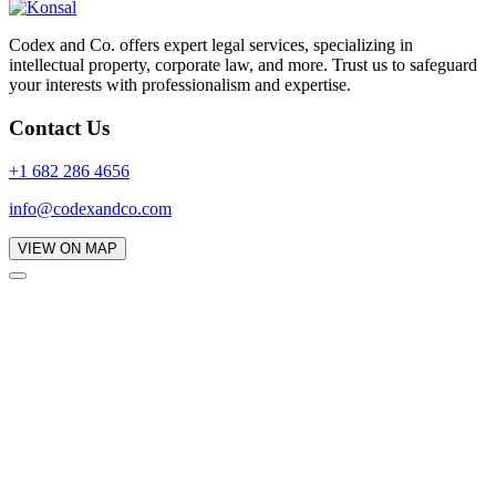
Codex and Co. offers expert legal services, specializing in
intellectual property, corporate law, and more. Trust us to safeguard
your interests with professionalism and expertise.
Contact Us
+1 682 286 4656
info@codexandco.com
VIEW ON MAP