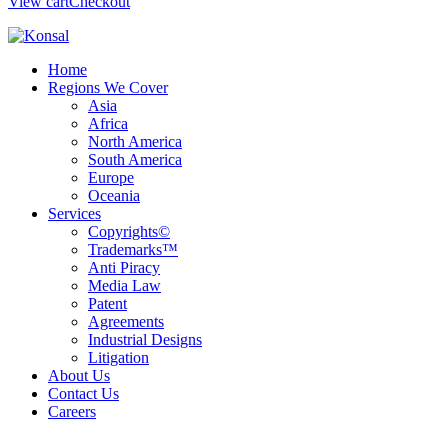
View cart
Checkout
Home
Regions We Cover
Asia
Africa
North America
South America
Europe
Oceania
Services
Copyrights©
Trademarks™
Anti Piracy
Media Law
Patent
Agreements
Industrial Designs
Litigation
About Us
Contact Us
Careers