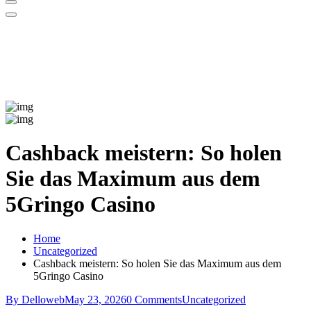
Cashback meistern: So holen
Sie das Maximum aus dem
5Gringo Casino
Home
Uncategorized
Cashback meistern: So holen Sie das Maximum aus dem
5Gringo Casino
By Delloweb
May 23, 2026
0 Comments
Uncategorized