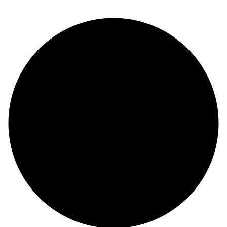
© Copyright 2024 |
Codex and Co.
| All Rights Reserved.