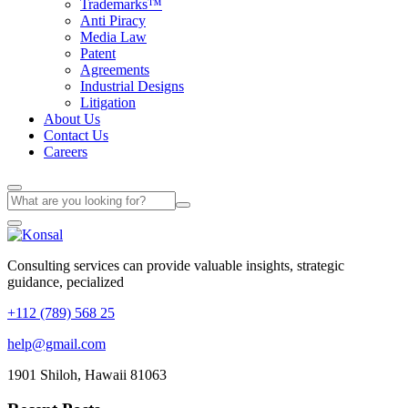
Trademarks™
Anti Piracy
Media Law
Patent
Agreements
Industrial Designs
Litigation
About Us
Contact Us
Careers
Consulting services can provide valuable insights, strategic
guidance, pecialized
+112 (789) 568 25
help@gmail.com
1901 Shiloh, Hawaii 81063