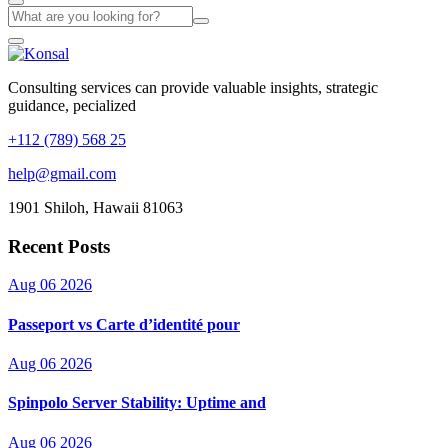
Consulting services can provide valuable insights, strategic
guidance, pecialized
+112 (789) 568 25
help@gmail.com
1901 Shiloh, Hawaii 81063
Recent Posts
Aug 06 2026
Passeport vs Carte d’identité pour
Aug 06 2026
Spinpolo Server Stability: Uptime and
Aug 06 2026