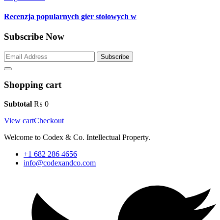
Recenzja popularnych gier stołowych w
Subscribe Now
Subscribe
Shopping cart
Subtotal
₨
0
View cart
Checkout
Welcome to Codex & Co. Intellectual Property.
+1 682 286 4656
info@codexandco.com