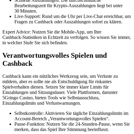
Schnelle Auszahlungen: Die durchschnittliche
Bearbeitungszeit für Krypto‑Auszahlungen liegt bei unter
30 Minuten.
Live‑Support: Rund um die Uhr per Live‑Chat erreichbar, um
Fragen zu Cashback oder Auszahlungen sofort zu klären.
Expert Advice: Nutzen Sie die Mobile‑App, um Ihre
Cashback‑Statistiken in Echtzeit zu verfolgen. So wissen Sie immer,
in welcher Stufe Sie sich befinden.
Verantwortungsvolles Spielen und
Cashback
Cashback kann ein nützliches Werkzeug sein, um Verluste zu
mildern, aber es sollte nie als Entschuldigung für riskantes
Spielverhalten dienen. Setzen Sie immer klare Limits für
Einzahlungen und Sitzungsdauer. Viele Plattformen, darunter
5Gringo Casino, bieten Tools wie Selbstausschluss,
Einzahlungslimits und Verlustwarnungen.
Selbstkontrolle: Aktivieren Sie tägliche Einzahlungslimits im
Account‑Bereich „Verantwortungsvolles Spielen“.
Pause‑Funktion: Nutzen Sie die 24‑Stunden‑Pause, wenn Sie
merken, dass das Spiel Ihre Stimmung beeinflusst.