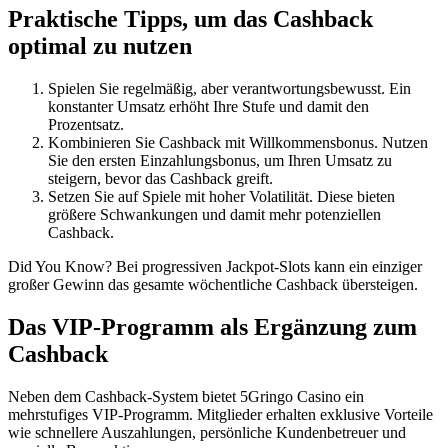
Praktische Tipps, um das Cashback
optimal zu nutzen
Spielen Sie regelmäßig, aber verantwortungsbewusst. Ein
konstanter Umsatz erhöht Ihre Stufe und damit den
Prozentsatz.
Kombinieren Sie Cashback mit Willkommensbonus. Nutzen
Sie den ersten Einzahlungsbonus, um Ihren Umsatz zu
steigern, bevor das Cashback greift.
Setzen Sie auf Spiele mit hoher Volatilität. Diese bieten
größere Schwankungen und damit mehr potenziellen
Cashback.
Did You Know? Bei progressiven Jackpot‑Slots kann ein einziger
großer Gewinn das gesamte wöchentliche Cashback übersteigen.
Das VIP‑Programm als Ergänzung zum
Cashback
Neben dem Cashback‑System bietet 5Gringo Casino ein
mehrstufiges VIP‑Programm. Mitglieder erhalten exklusive Vorteile
wie schnellere Auszahlungen, persönliche Kundenbetreuer und