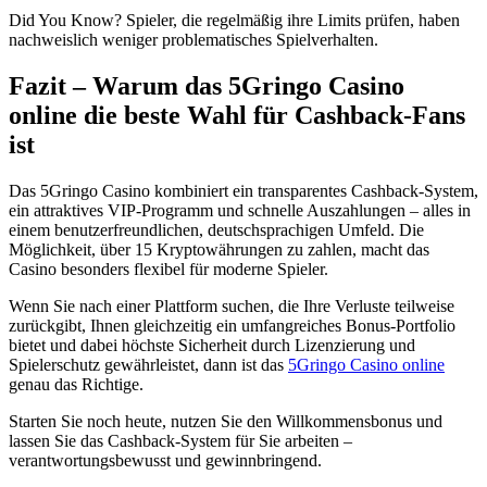
Did You Know? Spieler, die regelmäßig ihre Limits prüfen, haben
nachweislich weniger problematisches Spielverhalten.
Fazit – Warum das 5Gringo Casino
online die beste Wahl für Cashback‑Fans
ist
Das 5Gringo Casino kombiniert ein transparentes Cashback‑System,
ein attraktives VIP‑Programm und schnelle Auszahlungen – alles in
einem benutzerfreundlichen, deutschsprachigen Umfeld. Die
Möglichkeit, über 15 Kryptowährungen zu zahlen, macht das
Casino besonders flexibel für moderne Spieler.
Wenn Sie nach einer Plattform suchen, die Ihre Verluste teilweise
zurückgibt, Ihnen gleichzeitig ein umfangreiches Bonus‑Portfolio
bietet und dabei höchste Sicherheit durch Lizenzierung und
Spielerschutz gewährleistet, dann ist das
5Gringo Casino online
genau das Richtige.
Starten Sie noch heute, nutzen Sie den Willkommensbonus und
lassen Sie das Cashback‑System für Sie arbeiten –
verantwortungsbewusst und gewinnbringend.