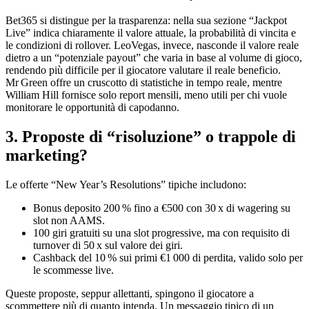
Bet365 si distingue per la trasparenza: nella sua sezione “Jackpot
Live” indica chiaramente il valore attuale, la probabilità di vincita e
le condizioni di rollover. LeoVegas, invece, nasconde il valore reale
dietro a un “potenziale payout” che varia in base al volume di gioco,
rendendo più difficile per il giocatore valutare il reale beneficio.
Mr Green offre un cruscotto di statistiche in tempo reale, mentre
William Hill fornisce solo report mensili, meno utili per chi vuole
monitorare le opportunità di capodanno.
3. Proposte di “risoluzione” o trappole di
marketing?
Le offerte “New Year’s Resolutions” tipiche includono:
Bonus deposito 200 % fino a €500 con 30 x di wagering su
slot non AAMS.
100 giri gratuiti su una slot progressive, ma con requisito di
turnover di 50 x sul valore dei giri.
Cashback del 10 % sui primi €1 000 di perdita, valido solo per
le scommesse live.
Queste proposte, seppur allettanti, spingono il giocatore a
scommettere più di quanto intenda. Un messaggio tipico di un