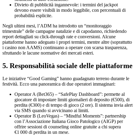
Divieto di pubblicità ingannevole: i termini del jackpot
devono essere visibili in modo leggibile, con percentuali di
probabilità esplicite.
Negli ultimi mesi, l’ADM ha introdotto un “monitoraggio
trimestrale” delle campagne natalizie e di capodanno, richiedendo
report dettagliati su click‑through rate e conversioni. Alcune
piattaforme hanno adeguato i propri termini, mentre altre (soprattutto
i casino non AAMS) continuano a operare con scarsa trasparenza,
sfruttando le lacune normative dei mercati esteri.
5. Responsabilità sociale delle piattaforme
Le iniziative “Good Gaming” hanno guadagnato terreno durante le
festività. Ecco una panoramica di due operatori immaginari:
Operator A (Bet365) – “SafePlay Dashboard”: permette al
giocatore di impostare limiti giornalieri di deposito (€500), di
perdita (€300) e di tempo di gioco (2 ore). Il sistema invia alert
via SMS quando si avvicinano ai limiti.
Operator B (LeoVegas) – “Mindful Moments”: partnership
con l’Associazione Italiana Gioco Patologico (AIGP) per
offrire sessioni di counseling online gratuite a chi supera
€1 000 di perdita in un mese.