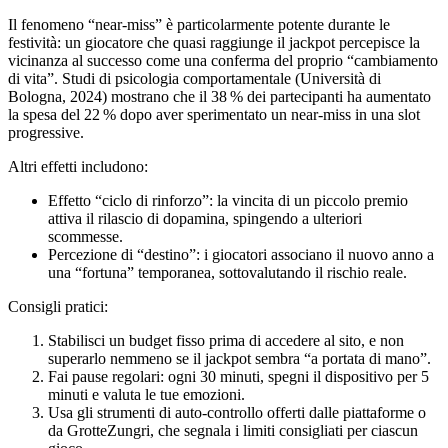
Il fenomeno “near‑miss” è particolarmente potente durante le
festività: un giocatore che quasi raggiunge il jackpot percepisce la
vicinanza al successo come una conferma del proprio “cambiamento
di vita”. Studi di psicologia comportamentale (Università di
Bologna, 2024) mostrano che il 38 % dei partecipanti ha aumentato
la spesa del 22 % dopo aver sperimentato un near‑miss in una slot
progressive.
Altri effetti includono:
Effetto “ciclo di rinforzo”: la vincita di un piccolo premio
attiva il rilascio di dopamina, spingendo a ulteriori
scommesse.
Percezione di “destino”: i giocatori associano il nuovo anno a
una “fortuna” temporanea, sottovalutando il rischio reale.
Consigli pratici:
Stabilisci un budget fisso prima di accedere al sito, e non
superarlo nemmeno se il jackpot sembra “a portata di mano”.
Fai pause regolari: ogni 30 minuti, spegni il dispositivo per 5
minuti e valuta le tue emozioni.
Usa gli strumenti di auto‑controllo offerti dalle piattaforme o
da GrotteZungri, che segnala i limiti consigliati per ciascun