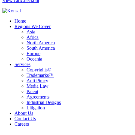
View cart
Checkout
Home
Regions We Cover
Asia
Africa
North America
South America
Europe
Oceania
Services
Copyrights©
Trademarks™
Anti Piracy
Media Law
Patent
Agreements
Industrial Designs
Litigation
About Us
Contact Us
Careers