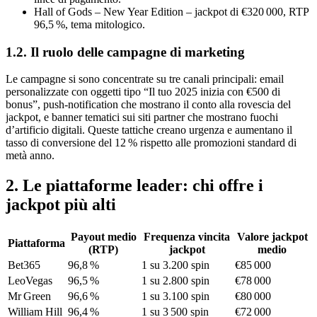
Hall of Gods – New Year Edition – jackpot di €320 000, RTP
96,5 %, tema mitologico.
1.2. Il ruolo delle campagne di marketing
Le campagne si sono concentrate su tre canali principali: email
personalizzate con oggetti tipo “Il tuo 2025 inizia con €500 di
bonus”, push‑notification che mostrano il conto alla rovescia del
jackpot, e banner tematici sui siti partner che mostrano fuochi
d’artificio digitali. Queste tattiche creano urgenza e aumentano il
tasso di conversione del 12 % rispetto alle promozioni standard di
metà anno.
2. Le piattaforme leader: chi offre i
jackpot più alti
Payout medio
Frequenza vincita
Valore jackpot
Piattaforma
(RTP)
jackpot
medio
Bet365
96,8 %
1 su 3.200 spin
€85 000
LeoVegas
96,5 %
1 su 2.800 spin
€78 000
Mr Green
96,6 %
1 su 3.100 spin
€80 000
William Hill
96,4 %
1 su 3 500 spin
€72 000