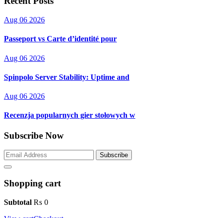
Recent Posts
Aug 06 2026
Passeport vs Carte d’identité pour
Aug 06 2026
Spinpolo Server Stability: Uptime and
Aug 06 2026
Recenzja popularnych gier stołowych w
Subscribe Now
Subscribe
Shopping cart
Subtotal
₨
0