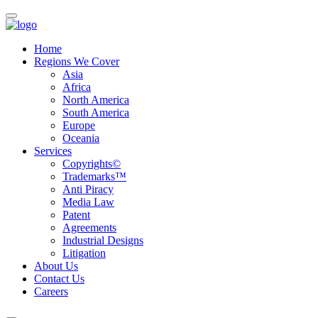
Home
Regions We Cover
Asia
Africa
North America
South America
Europe
Oceania
Services
Copyrights©
Trademarks™
Anti Piracy
Media Law
Patent
Agreements
Industrial Designs
Litigation
About Us
Contact Us
Careers