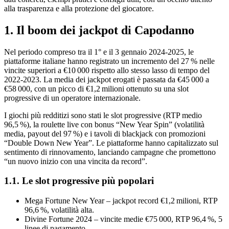
alla trasparenza e alla protezione del giocatore.
1. Il boom dei jackpot di Capodanno
Nel periodo compreso tra il 1° e il 3 gennaio 2024‑2025, le
piattaforme italiane hanno registrato un incremento del 27 % nelle
vincite superiori a €10 000 rispetto allo stesso lasso di tempo del
2022‑2023. La media dei jackpot erogati è passata da €45 000 a
€58 000, con un picco di €1,2 milioni ottenuto su una slot
progressive di un operatore internazionale.
I giochi più redditizi sono stati le slot progressive (RTP medio
96,5 %), la roulette live con bonus “New Year Spin” (volatilità
media, payout del 97 %) e i tavoli di blackjack con promozioni
“Double Down New Year”. Le piattaforme hanno capitalizzato sul
sentimento di rinnovamento, lanciando campagne che promettono
“un nuovo inizio con una vincita da record”.
1.1. Le slot progressive più popolari
Mega Fortune New Year – jackpot record €1,2 milioni, RTP
96,6 %, volatilità alta.
Divine Fortune 2024 – vincite medie €75 000, RTP 96,4 %, 5
linee di pagamento.