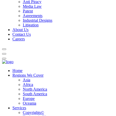
Anti Piracy
Media Law
Patent
Agreements
Industrial Designs
Litigation
About Us
Contact Us
Careers
Home
Regions We Cover
Asia
Africa
North America
South America
Europe
Oceania
Services
Copyrights©