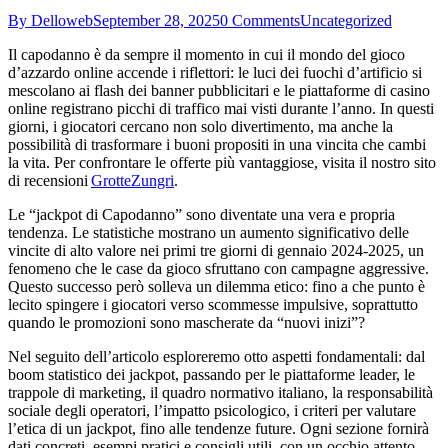
By Delloweb
September 28, 2025
0 Comments
Uncategorized
Il capodanno è da sempre il momento in cui il mondo del gioco
d’azzardo online accende i riflettori: le luci dei fuochi d’artificio si
mescolano ai flash dei banner pubblicitari e le piattaforme di casino
online registrano picchi di traffico mai visti durante l’anno. In questi
giorni, i giocatori cercano non solo divertimento, ma anche la
possibilità di trasformare i buoni propositi in una vincita che cambi
la vita. Per confrontare le offerte più vantaggiose, visita il nostro sito
di recensioni
GrotteZungri
.
Le “jackpot di Capodanno” sono diventate una vera e propria
tendenza. Le statistiche mostrano un aumento significativo delle
vincite di alto valore nei primi tre giorni di gennaio 2024‑2025, un
fenomeno che le case da gioco sfruttano con campagne aggressive.
Questo successo però solleva un dilemma etico: fino a che punto è
lecito spingere i giocatori verso scommesse impulsive, soprattutto
quando le promozioni sono mascherate da “nuovi inizi”?
Nel seguito dell’articolo esploreremo otto aspetti fondamentali: dal
boom statistico dei jackpot, passando per le piattaforme leader, le
trappole di marketing, il quadro normativo italiano, la responsabilità
sociale degli operatori, l’impatto psicologico, i criteri per valutare
l’etica di un jackpot, fino alle tendenze future. Ogni sezione fornirà
dati concreti, esempi pratici e consigli utili, con un occhio attento