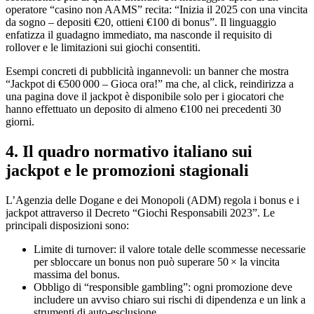
operatore “casino non AAMS” recita: “Inizia il 2025 con una vincita
da sogno – depositi €20, ottieni €100 di bonus”. Il linguaggio
enfatizza il guadagno immediato, ma nasconde il requisito di
rollover e le limitazioni sui giochi consentiti.
Esempi concreti di pubblicità ingannevoli: un banner che mostra
“Jackpot di €500 000 – Gioca ora!” ma che, al click, reindirizza a
una pagina dove il jackpot è disponibile solo per i giocatori che
hanno effettuato un deposito di almeno €100 nei precedenti 30
giorni.
4. Il quadro normativo italiano sui
jackpot e le promozioni stagionali
L’Agenzia delle Dogane e dei Monopoli (ADM) regola i bonus e i
jackpot attraverso il Decreto “Giochi Responsabili 2023”. Le
principali disposizioni sono:
Limite di turnover: il valore totale delle scommesse necessarie
per sbloccare un bonus non può superare 50 × la vincita
massima del bonus.
Obbligo di “responsible gambling”: ogni promozione deve
includere un avviso chiaro sui rischi di dipendenza e un link a
strumenti di auto‑esclusione.