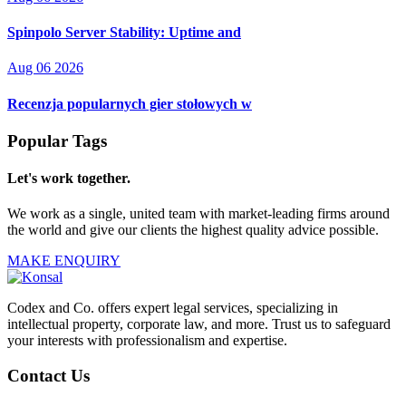
Spinpolo Server Stability: Uptime and
Aug 06 2026
Recenzja popularnych gier stołowych w
Popular Tags
Let's work together.
We work as a single, united team with market-leading firms around
the world and give our clients the highest quality advice possible.
MAKE ENQUIRY
Codex and Co. offers expert legal services, specializing in
intellectual property, corporate law, and more. Trust us to safeguard
your interests with professionalism and expertise.
Contact Us