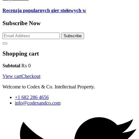
Recenzja popularnych gier stołowych w
Subscribe Now
Subscribe
Shopping cart
Subtotal
₨
0
View cart
Checkout
Welcome to Codex & Co. Intellectual Property.
+1 682 286 4656
info@codexandco.com