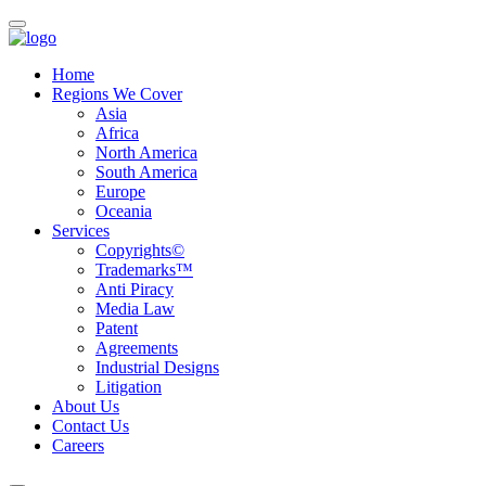
Home
Regions We Cover
Asia
Africa
North America
South America
Europe
Oceania
Services
Copyrights©
Trademarks™
Anti Piracy
Media Law
Patent
Agreements
Industrial Designs
Litigation
About Us
Contact Us
Careers