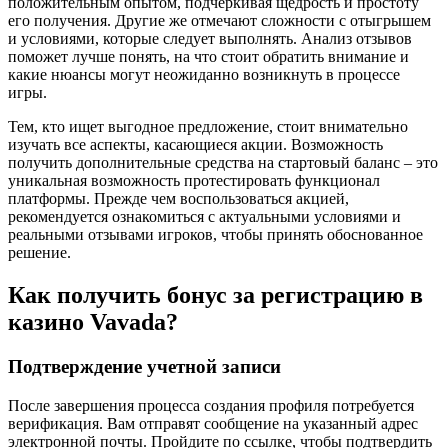
положительным опытом, подчеркивая щедрость и простоту
его получения. Другие же отмечают сложности с отыгрышем
и условиями, которые следует выполнять. Анализ отзывов
поможет лучше понять, на что стоит обратить внимание и
какие нюансы могут неожиданно возникнуть в процессе
игры.
Тем, кто ищет выгодное предложение, стоит внимательно
изучать все аспекты, касающиеся акции. Возможность
получить дополнительные средства на стартовый баланс – это
уникальная возможность протестировать функционал
платформы. Прежде чем воспользоваться акцией,
рекомендуется ознакомиться с актуальными условиями и
реальными отзывами игроков, чтобы принять обоснованное
решение.
Как получить бонус за регистрацию в
казино Vavada?
Подтверждение учетной записи
После завершения процесса создания профиля потребуется
верификация. Вам отправят сообщение на указанный адрес
электронной почты. Пройдите по ссылке, чтобы подтвердить