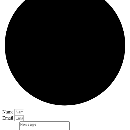
Name
Email