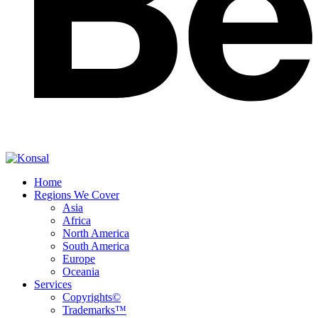
Home
Regions We Cover
Asia
Africa
North America
South America
Europe
Oceania
Services
Copyrights©
Trademarks™