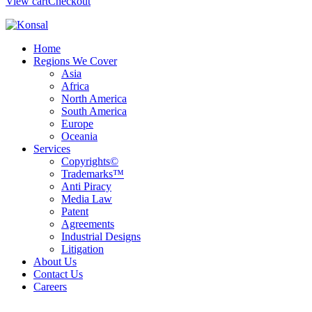
View cart
Checkout
Home
Regions We Cover
Asia
Africa
North America
South America
Europe
Oceania
Services
Copyrights©
Trademarks™
Anti Piracy
Media Law
Patent
Agreements
Industrial Designs
Litigation
About Us
Contact Us
Careers