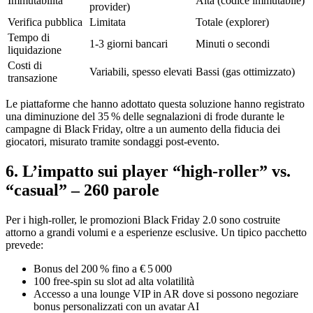
Immutabilità
Alta (codice immutabile)
provider)
Verifica pubblica
Limitata
Totale (explorer)
Tempo di
1‑3 giorni bancari
Minuti o secondi
liquidazione
Costi di
Variabili, spesso elevati
Bassi (gas ottimizzato)
transazione
Le piattaforme che hanno adottato questa soluzione hanno registrato
una diminuzione del 35 % delle segnalazioni di frode durante le
campagne di Black Friday, oltre a un aumento della fiducia dei
giocatori, misurato tramite sondaggi post‑evento.
6. L’impatto sui player “high‑roller” vs.
“casual” – 260 parole
Per i high‑roller, le promozioni Black Friday 2.0 sono costruite
attorno a grandi volumi e a esperienze esclusive. Un tipico pacchetto
prevede:
Bonus del 200 % fino a € 5 000
100 free‑spin su slot ad alta volatilità
Accesso a una lounge VIP in AR dove si possono negoziare
bonus personalizzati con un avatar AI