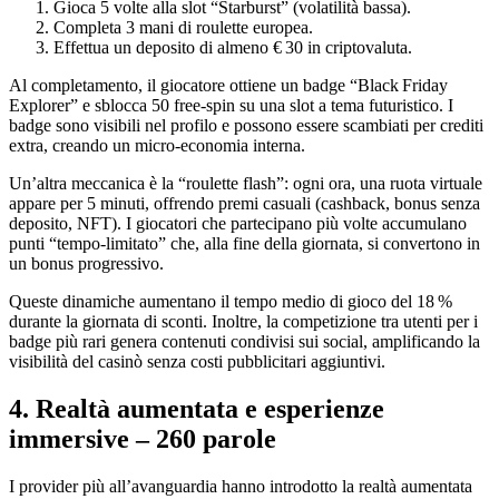
Gioca 5 volte alla slot “Starburst” (volatilità bassa).
Completa 3 mani di roulette europea.
Effettua un deposito di almeno € 30 in criptovaluta.
Al completamento, il giocatore ottiene un badge “Black Friday
Explorer” e sblocca 50 free‑spin su una slot a tema futuristico. I
badge sono visibili nel profilo e possono essere scambiati per crediti
extra, creando un micro‑economia interna.
Un’altra meccanica è la “roulette flash”: ogni ora, una ruota virtuale
appare per 5 minuti, offrendo premi casuali (cashback, bonus senza
deposito, NFT). I giocatori che partecipano più volte accumulano
punti “tempo‑limitato” che, alla fine della giornata, si convertono in
un bonus progressivo.
Queste dinamiche aumentano il tempo medio di gioco del 18 %
durante la giornata di sconti. Inoltre, la competizione tra utenti per i
badge più rari genera contenuti condivisi sui social, amplificando la
visibilità del casinò senza costi pubblicitari aggiuntivi.
4. Realtà aumentata e esperienze
immersive – 260 parole
I provider più all’avanguardia hanno introdotto la realtà aumentata