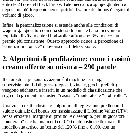
entro le 24 ore del Black Friday. Tale meccanica spinge gli utenti a
depositare più frequentemente, poiché il valore del bonus è legato al
volume di gioco.
Infine, la personalizzazione si estende anche alle condizioni di
wagering: i giocatori con una storia di puntate basse ricevono un
requisito di 20x, mentre i high‑roller affrontano 35x, ma con un
premio più consistente. Questo approccio riduce la percezione di
“condizioni ingiuste” e favorisce la fidelizzazione.
2. Algoritmi di profilazione: come i casinò
creano offerte su misura – 290 parole
Il cuore della personalizzazione è il machine‑learning
supervisionato. I dati grezzi (depositi, vincite, giochi preferiti)
vengono etichettati e inseriti in un modello di classificazione che
segmenta gli utenti in cluster: “casual”, “moderato” e “high‑roller”.
Una volta creati i cluster, gli algoritmi di regressione predicono il
valore ottimale del bonus per massimizzare il Lifetime Value (LTV)
senza erodere il margine di profitto. Ad esempio, per un giocatore
“moderato” che ha una media di € 50 di deposito settimanale, il
modello suggerisce un bonus del 120 % fino a € 100, con un
requisito di 25x.