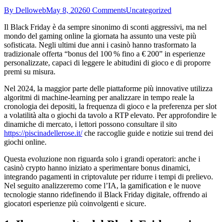
By Delloweb
May 8, 2026
0 Comments
Uncategorized
Il Black Friday è da sempre sinonimo di sconti aggressivi, ma nel
mondo del gaming online la giornata ha assunto una veste più
sofisticata. Negli ultimi due anni i casinò hanno trasformato la
tradizionale offerta “bonus del 100 % fino a € 200” in esperienze
personalizzate, capaci di leggere le abitudini di gioco e di proporre
premi su misura.
Nel 2024, la maggior parte delle piattaforme più innovative utilizza
algoritmi di machine‑learning per analizzare in tempo reale la
cronologia dei depositi, la frequenza di gioco e la preferenza per slot
a volatilità alta o giochi da tavolo a RTP elevato. Per approfondire le
dinamiche di mercato, i lettori possono consultare il sito
https://piscinadellerose.it/
che raccoglie guide e notizie sui trend dei
giochi online.
Questa evoluzione non riguarda solo i grandi operatori: anche i
casinò crypto hanno iniziato a sperimentare bonus dinamici,
integrando pagamenti in criptovalute per ridurre i tempi di prelievo.
Nel seguito analizzeremo come l’IA, la gamification e le nuove
tecnologie stanno ridefinendo il Black Friday digitale, offrendo ai
giocatori esperienze più coinvolgenti e sicure.