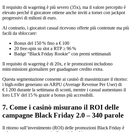
Il requisito di wagering è più severo (35x), ma il valore percepito è
elevato perché il giocatore ottiene anche inviti a tornei con jackpot
progressivi di milioni di euro.
Al contrario, i giocatori casual ricevono offerte più contenute ma più
facili da sbloccare:
Bonus del 150 % fino a € 100
20 free‑spin su slot a RTP ≥ 96 %
Badge “Black Friday Rookie” con premi settimanali
Il requisito di wagering è di 20x, e le promozioni includono
mini‑missioni giornaliere per guadagnare credito extra.
Questa segmentazione consente ai casinò di massimizzare il ritorno:
i high‑roller generano un ARPU (Average Revenue Per User) di
€ 1 200 durante la settimana di sconti, mentre i casual aumentano il
loro LTV del 15 % grazie a bonus più accessibili.
7. Come i casinò misurano il ROI delle
campagne Black Friday 2.0 – 340 parole
Il ritorno sull’investimento (ROI) delle promozioni Black Friday è