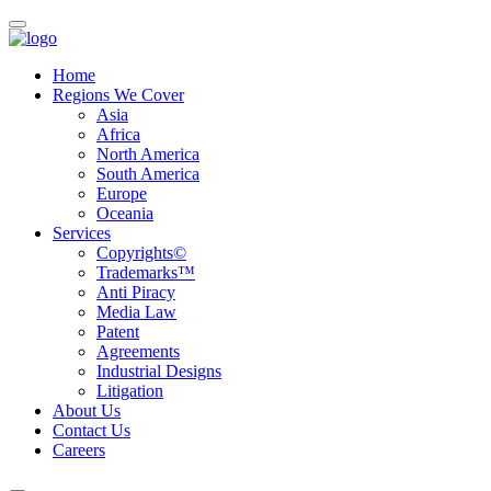
Home
Regions We Cover
Asia
Africa
North America
South America
Europe
Oceania
Services
Copyrights©
Trademarks™
Anti Piracy
Media Law
Patent
Agreements
Industrial Designs
Litigation
About Us
Contact Us
Careers