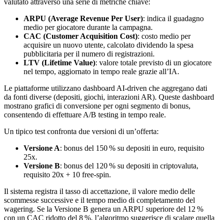
valutato attraverso una serie di metriche chiave:
ARPU (Average Revenue Per User)
: indica il guadagno
medio per giocatore durante la campagna.
CAC (Customer Acquisition Cost)
: costo medio per
acquisire un nuovo utente, calcolato dividendo la spesa
pubblicitaria per il numero di registrazioni.
LTV (Lifetime Value)
: valore totale previsto di un giocatore
nel tempo, aggiornato in tempo reale grazie all’IA.
Le piattaforme utilizzano dashboard AI‑driven che aggregano dati
da fonti diverse (depositi, giochi, interazioni AR). Queste dashboard
mostrano grafici di conversione per ogni segmento di bonus,
consentendo di effettuare A/B testing in tempo reale.
Un tipico test confronta due versioni di un’offerta:
Versione A
: bonus del 150 % su depositi in euro, requisito
25x.
Versione B
: bonus del 120 % su depositi in criptovaluta,
requisito 20x + 10 free‑spin.
Il sistema registra il tasso di accettazione, il valore medio delle
scommesse successive e il tempo medio di completamento del
wagering. Se la Versione B genera un ARPU superiore del 12 %
con un CAC ridotto del 8 %, l’algoritmo suggerisce di scalare quella