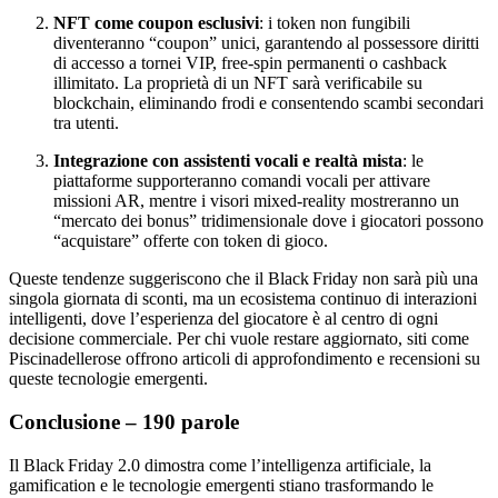
NFT come coupon esclusivi
: i token non fungibili
diventeranno “coupon” unici, garantendo al possessore diritti
di accesso a tornei VIP, free‑spin permanenti o cashback
illimitato. La proprietà di un NFT sarà verificabile su
blockchain, eliminando frodi e consentendo scambi secondari
tra utenti.
Integrazione con assistenti vocali e realtà mista
: le
piattaforme supporteranno comandi vocali per attivare
missioni AR, mentre i visori mixed‑reality mostreranno un
“mercato dei bonus” tridimensionale dove i giocatori possono
“acquistare” offerte con token di gioco.
Queste tendenze suggeriscono che il Black Friday non sarà più una
singola giornata di sconti, ma un ecosistema continuo di interazioni
intelligenti, dove l’esperienza del giocatore è al centro di ogni
decisione commerciale. Per chi vuole restare aggiornato, siti come
Piscinadellerose offrono articoli di approfondimento e recensioni su
queste tecnologie emergenti.
Conclusione – 190 parole
Il Black Friday 2.0 dimostra come l’intelligenza artificiale, la
gamification e le tecnologie emergenti stiano trasformando le