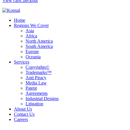
View cart
Checkout
Home
Regions We Cover
Asia
Africa
North America
South America
Europe
Oceania
Services
Copyrights©
Trademarks™
Anti Piracy
Media Law
Patent
Agreements
Industrial Designs
Litigation
About Us
Contact Us
Careers