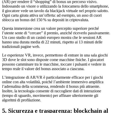
(AR) per rendere il “shopping” di bonus un percorso visivo.
Indossando un visore o utilizzando la fotocamera dello smartphone,
il giocatore vede un tavolo da blackjack virtuale nel proprio salotto.
Ogni carta girata attiva un’offerta: ad esempio, un asso di cuori
sblocca un bonus del 150 % su depositi in criptovaluta.
Questa immersione crea un valore percepito superiore perché
l’utente sente di “cercare” il premio, anziché riceverlo passivamente.
Un caso studio di un casinò europeo mostra che le sessioni AR
hanno una durata media di 22 minuti, rispetto ai 13 minuti delle
tradizionali pagine web.
Le esperienze VR, invece, permettono di entrare in una sala giochi
3D dove le slot sono disposte come macchine fisiche. I giocatori
possono camminare tra le macchine, toccare i pulsanti e vedere in
tempo reale il valore del bonus associato a ciascuna.
L’integrazione di AR/VR è particolarmente efficace per i giochi
online con alta volatilità, poiché l’ambiente immersivo amplifica
l’adrenalina della scommessa, rendendo il bonus più attraente.
Inoltre, la tecnologia consente di raccogliere dati di interazione
(tempo di sguardo, movimento) per affinare ulteriormente gli
algoritmi di profilazione.
5. Sicurezza e trasparenza: blockchain al