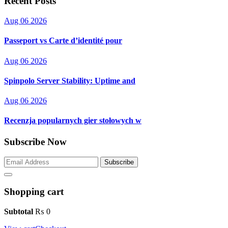
Recent Posts
Aug 06 2026
Passeport vs Carte d’identité pour
Aug 06 2026
Spinpolo Server Stability: Uptime and
Aug 06 2026
Recenzja popularnych gier stołowych w
Subscribe Now
Subscribe
Shopping cart
Subtotal
₨
0