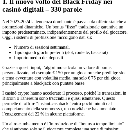
1. Il nuovo volto del Black Friday nei
casinò digitali – 330 parole
Nel 2023‑2024 la tendenza dominante è passata da offerte statiche a
promozioni dinamiche. Un bonus “fisso” tradizionale garantiva un
importo predeterminato, indipendentemente dal profilo del giocatore.
Oggi, i sistemi di profilazione raccolgono dati su:
Numero di sessioni settimanali
Tipologia di giochi preferiti (slot, roulette, baccarat)
Importo medio dei depositi
Grazie a questi input, l’algoritmo calcola un valore di bonus
personalizzato, ad esempio € 150 per un giocatore che predilige slot
a tema avventura con volatilità media, ma solo € 75 per chi gioca
principalmente a blackjack con puntate basse.
I casinò crypto hanno accelerato il processo, poiché le transazioni in
Bitcoin o Ethereum sono tracciabili e quasi istantanee. Questo
permette di offrire “instant‑cashback” entro pochi minuti dal
completamento della scommessa, una novità che ha aumentato
l’engagement del 22 % in alcune piattaforme.
Un altro cambiamento è l’introduzione di “bonus a tempo limitato”
che si attivano solo se il giocatore completa una serie di missioni