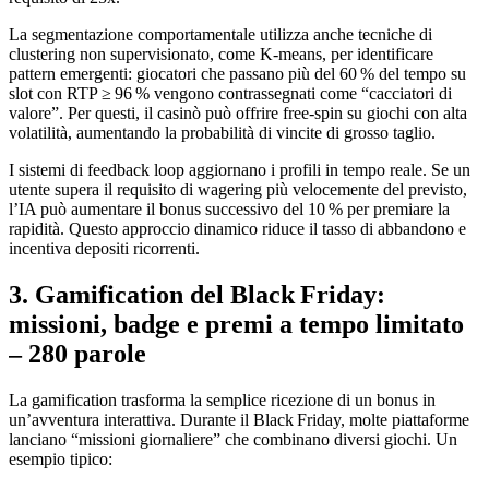
La segmentazione comportamentale utilizza anche tecniche di
clustering non supervisionato, come K‑means, per identificare
pattern emergenti: giocatori che passano più del 60 % del tempo su
slot con RTP ≥ 96 % vengono contrassegnati come “cacciatori di
valore”. Per questi, il casinò può offrire free‑spin su giochi con alta
volatilità, aumentando la probabilità di vincite di grosso taglio.
I sistemi di feedback loop aggiornano i profili in tempo reale. Se un
utente supera il requisito di wagering più velocemente del previsto,
l’IA può aumentare il bonus successivo del 10 % per premiare la
rapidità. Questo approccio dinamico riduce il tasso di abbandono e
incentiva depositi ricorrenti.
3. Gamification del Black Friday:
missioni, badge e premi a tempo limitato
– 280 parole
La gamification trasforma la semplice ricezione di un bonus in
un’avventura interattiva. Durante il Black Friday, molte piattaforme
lanciano “missioni giornaliere” che combinano diversi giochi. Un
esempio tipico: