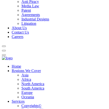
Anti Piracy
Media Law
Patent
Agreements
Industrial Designs
Litigation
About Us
Contact Us
Careers
Home
Regions We Cover
Asia
Africa
North America
South America
Europe
Oceania
Services
Copyrights©