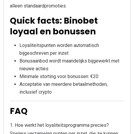
alleen standaardpromoties.
Quick facts: Binobet
loyaal en bonussen
Loyaliteitspunten worden automatisch
bijgeschreven per inzet
Bonusaanbod wordt maandelijks bijgewerkt met
nieuwe acties
Minimale storting voor bonussen: €20
Acceptatie van meerdere betaalmethoden,
inclusief crypto
FAQ
1. Hoe werkt het loyaliteitsprogramma precies?
Spelers verzamelen punten per inzet, die ze kunnen