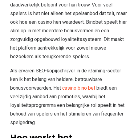
daadwerkelijk beloont voor hun trouw. Voor veel
spelers is het niet alleen het spelaanbod dat telt, maar
ook hoe een casino hen waardeert. Binobet speelt hier
slim op in met meerdere bonusvormen én een
zorgvuldig opgebouwd loyaliteitssysteem. Dit maakt
het platform aantrekkelijk voor zowel nieuwe
bezoekers als terugkerende spelers.
Als ervaren SEO-kopijschrijver in de iGaming-sector
ken ik het belang van heldere, betrouwbare
bonusvoorwaarden. Het
casino bino bet
biedt een
veelzijdig aanbod aan promoties, waarbij het
loyaliteitsprogramma een belangrijke rol speelt in het
behoud van spelers en het stimuleren van frequenter
spelgedrag.
Hoe werkt het