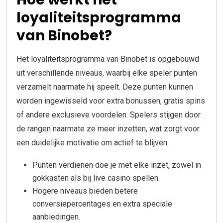
loyaliteitsprogramma
van Binobet?
Het loyaliteitsprogramma van Binobet is opgebouwd
uit verschillende niveaus, waarbij elke speler punten
verzamelt naarmate hij speelt. Deze punten kunnen
worden ingewisseld voor extra bonussen, gratis spins
of andere exclusieve voordelen. Spelers stijgen door
de rangen naarmate ze meer inzetten, wat zorgt voor
een duidelijke motivatie om actief te blijven.
Punten verdienen doe je met elke inzet, zowel in
gokkasten als bij live casino spellen.
Hogere niveaus bieden betere
conversiepercentages en extra speciale
aanbiedingen.