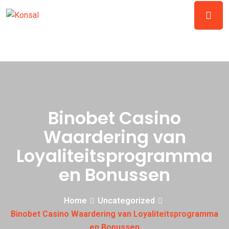
Binobet Casino
Waardering van
Loyaliteitsprogramma
en Bonussen
Home
Uncategorized
Binobet Casino Waardering van Loyaliteitsprogramma
en Bonussen