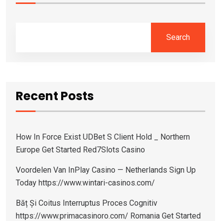
Search
Recent Posts
How In Force Exist UDBet S Client Hold _ Northern
Europe Get Started Red7Slots Casino
Voordelen Van InPlay Casino — Netherlands Sign Up
Today https://www.wintari-casinos.com/
Băț Și Coitus Interruptus Proces Cognitiv
https://www.primacasinoro.com/ Romania Get Started