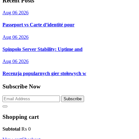
Recent Posts
Aug 06 2026
Passeport vs Carte d’identité pour
Aug 06 2026
Spinpolo Server Stability: Uptime and
Aug 06 2026
Recenzja popularnych gier stołowych w
Subscribe Now
Subscribe
Shopping cart
Subtotal
₨
0