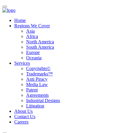
Home
Regions We Cover
Asia
Africa
North America
South America
Europe
Oceania
Services
Copyrights©
Trademarks™
Anti Piracy
Media Law
Patent
Agreements
Industrial Designs
Litigation
About Us
Contact Us
Careers