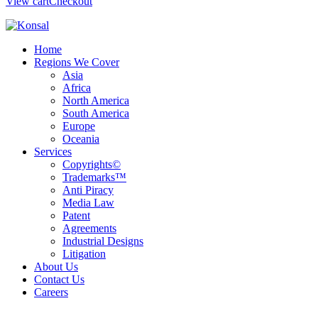
View cart
Checkout
Home
Regions We Cover
Asia
Africa
North America
South America
Europe
Oceania
Services
Copyrights©
Trademarks™
Anti Piracy
Media Law
Patent
Agreements
Industrial Designs
Litigation
About Us
Contact Us
Careers