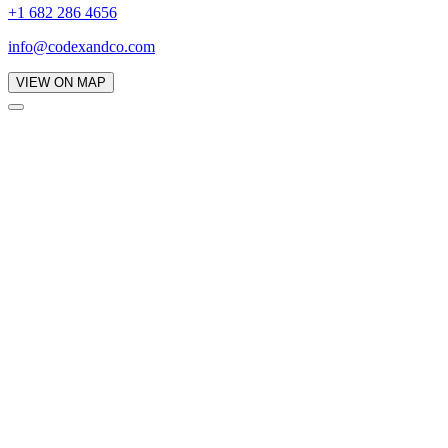
+1 682 286 4656
info@codexandco.com
VIEW ON MAP