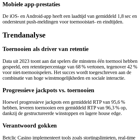
Mobiele app‑prestaties
De iOS‑ en Android‑app heeft een laadtijd van gemiddeld 1,8 sec en
ondersteunt push‑meldingen voor toernooistart‑ en eindtijden.
Trendanalyse
Toernooien als driver van retentie
Data uit 2023 toont aan dat spelers die minstens één toernooi hebben
gespeeld, een retentiepercentage van 68 % vertonen, tegenover 42 %
voor niet‑toernooispelers. Het succes wordt toegeschreven aan de
combinatie van hoge winstmogelijkheden en sociale interactie.
Progressieve jackpots vs. toernooien
Hoewel progressieve jackpots een gemiddeld RTP van 95,6 %
hebben, leveren toernooien een gemiddeld RTP van 96,3 % op,
dankzij de gestructureerde winstoppen en lagere house edge.
Verantwoord gokken
Betclic Casino implementeert tools zoals stortingslimieten, real‑time