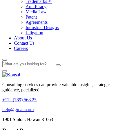
Trademarks™
Anti Piracy
Media Law
Patent
Agreements
Industrial Designs
Litigation
About Us
Contact Us
Careers
Consulting services can provide valuable insights, strategic
guidance, pecialized
+112 (789) 568 25
help@gmail.com
1901 Shiloh, Hawaii 81063