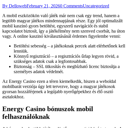
By Delloweb
February 21, 2026
0 Comments
Uncategorized
A mobil eszközökön való játék már nem csak egy trend, hanem a
legtöbb magyar játékos mindennapjának része. Egy jól optimalizált
mobil kaszinó gyors betöltést, egyszerű navigációt és stabil
kapcsolatot biztosít, így a játékélmény nem szenved csorbát, ha úton
vagy. A online kaszinó kiválasztásánál érdemes figyelembe venni:
Betöltési sebesség – a játékoknak percek alatt elérhetőnek kell
lenniük.
Könnyű regisztráció – a regisztrációs űrlap legyen rövid, a
szükséges adatok csak a legfontosabbak.
Biztonság – SSL titkosítás és megbízható licenc biztosítja a
személyes adatok védelmét.
Az Energy Casino ezen a téren kiemelkedik, hiszen a weboldal
mobilbarát verziója úgy lett tervezve, hogy a magyar játékosok
gyorsan hozzáférjenek a legújabb nyerőgépekhez és élő osztó
asztalokhoz.
Energy Casino bónuszok mobil
felhasználóknak