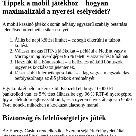
Tippek a mobil játékhoz – hogyan
maximalizáld a nyerési esélyeidet?
A mobil kaszinó játékok során néhány egyszerű szabály betartása
jelentősen növelheti a siker esélyét:
Állíts be napi költési limitet – ez segít elkerülni a túlzott
költést.
Válassz magas RTP‑ű játékokat – például a NetEnt vagy a
Microgaming nyerőgépei 96 % feletti visszatérítést kínálnak.
Használd ki a bónuszokat – a befizetés nélküli bónuszok
ingyenes kockázatot jelentenek.
Játssz stabil internetkapcsolattal – a lag vagy a megszakadás
befolyásolhatja az élő játékok eredményét.
Egy konkrét példán keresztül: Képzeld el, hogy 10 000 Ft
bankrollod van, és 5 % tétet állítasz be egy 96 % RTP‑ű nyerőgépre.
Így a játékidő meghosszabbodik, és a nyeremények átlagosan 9 600
Ft-ra nőnek, miközben a kockázat alacsony marad.
Biztonság és felelősségteljes játék
Az Energy Casino rendelkezik a Szerencsejáték Felügyelet által