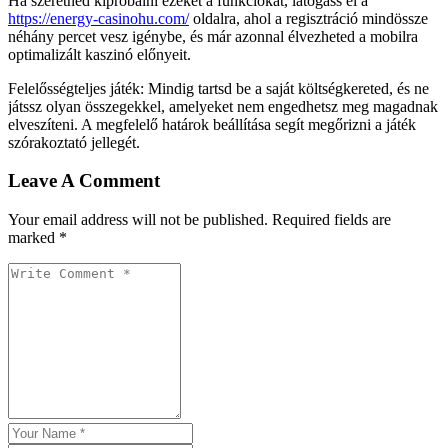
Ha szeretnéd kipróbálni ezeket a funkciókat, látogass el a
https://energy-casinohu.com/
oldalra, ahol a regisztráció mindössze
néhány percet vesz igénybe, és már azonnal élvezheted a mobilra
optimalizált kaszinó előnyeit.
Felelősségteljes játék: Mindig tartsd be a saját költségkereted, és ne
játssz olyan összegekkel, amelyeket nem engedhetsz meg magadnak
elveszíteni. A megfelelő határok beállítása segít megőrizni a játék
szórakoztató jellegét.
Leave A Comment
Your email address will not be published. Required fields are
marked *