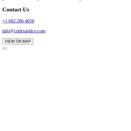
Contact Us
+1 682 286 4656
info@codexandco.com
VIEW ON MAP