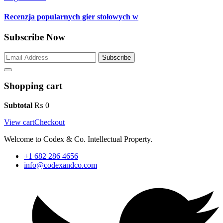
Recenzja popularnych gier stołowych w
Subscribe Now
Subscribe
Shopping cart
Subtotal
₨
0
View cart
Checkout
Welcome to Codex & Co. Intellectual Property.
+1 682 286 4656
info@codexandco.com