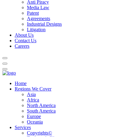
Anti Piracy
Media Law
Patent
Agreements
Industrial Designs
Litigation
About Us
Contact Us
Careers
Home
Regions We Cover
Asia
Africa
North America
South America
Europe
Oceania
Services
Copyrights©