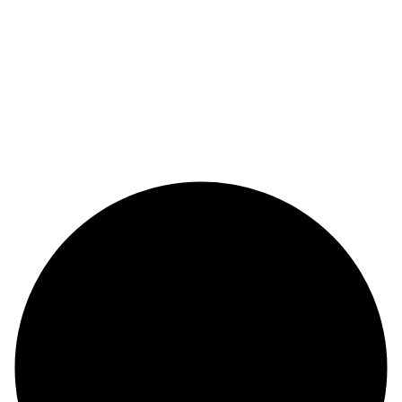
© Copyright 2024 |
Codex and Co.
| All Rights Reserved.