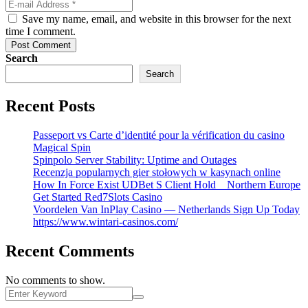
Save my name, email, and website in this browser for the next
time I comment.
Post Comment
Search
Search
Recent Posts
Passeport vs Carte d’identité pour la vérification du casino
Magical Spin
Spinpolo Server Stability: Uptime and Outages
Recenzja popularnych gier stołowych w kasynach online
How In Force Exist UDBet S Client Hold _ Northern Europe
Get Started Red7Slots Casino
Voordelen Van InPlay Casino — Netherlands Sign Up Today
https://www.wintari-casinos.com/
Recent Comments
No comments to show.