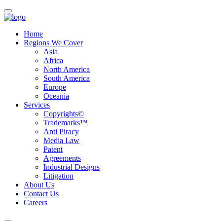
Home
Regions We Cover
Asia
Africa
North America
South America
Europe
Oceania
Services
Copyrights©
Trademarks™
Anti Piracy
Media Law
Patent
Agreements
Industrial Designs
Litigation
About Us
Contact Us
Careers