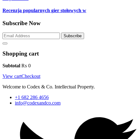
Recenzja popularnych gier stołowych w
Subscribe Now
Subscribe
Shopping cart
Subtotal
₨
0
View cart
Checkout
Welcome to Codex & Co. Intellectual Property.
+1 682 286 4656
info@codexandco.com