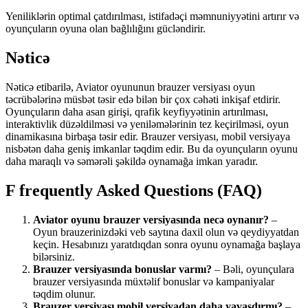
Yeniliklərin optimal çatdırılması, istifadəçi məmnuniyyətini artırır və
oyunçuların oyuna olan bağlılığını gücləndirir.
Nəticə
Nəticə etibarilə, Aviator oyununun brauzer versiyası oyun
təcrübələrinə müsbət təsir edə bilən bir çox cəhəti inkişaf etdirir.
Oyunçuların daha asan girişi, qrafik keyfiyyətinin artırılması,
interaktivlik düzəldilməsi və yeniləmələrinin tez keçirilməsi, oyun
dinamikasına birbaşa təsir edir. Brauzer versiyası, mobil versiyaya
nisbətən daha geniş imkanlar təqdim edir. Bu da oyunçuların oyunu
daha maraqlı və səmərəli şəkildə oynamağa imkan yaradır.
F frequently Asked Questions (FAQ)
Aviator oyunu brauzer versiyasında necə oynanır?
–
Oyun brauzerinizdəki veb saytına daxil olun və qeydiyyatdan
keçin. Hesabınızı yaratdıqdan sonra oyunu oynamağa başlaya
bilərsiniz.
Brauzer versiyasında bonuslar varmı?
– Bəli, oyunçulara
brauzer versiyasında müxtəlif bonuslar və kampaniyalar
təqdim olunur.
Brauzer versiyası mobil versiyadan daha yavaşdırmı?
–