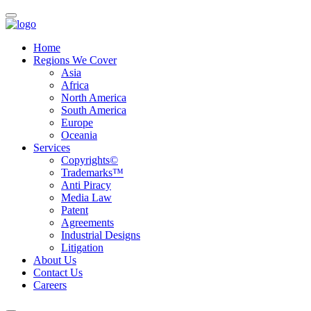
Home
Regions We Cover
Asia
Africa
North America
South America
Europe
Oceania
Services
Copyrights©
Trademarks™
Anti Piracy
Media Law
Patent
Agreements
Industrial Designs
Litigation
About Us
Contact Us
Careers