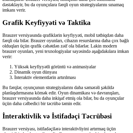
dəstəkləyir, bu da oyunçulara fərqli oyun strategiyalarını sınamaq
imkanı verir.
Grafik Keyfiyyəti və Taktika
Brauzer versiyasında qrafiklərin keyfiyyəti, mobil tətbiqdən daha
fərqli ola bilər. Brauzer oyunları, cihazın resurslarına daha çox bağlı
olduqları üçün qrafik cəhətdən zəif ola bilərlər. Lakin modern
brauzer oyunları, yeni texnologiyalar sayəsində aşağıdakılara imkan
verir:
Yüksək keyfiyyətli görüntü və animasiyalar
Dinamik oyun dünyası
İnteraktiv elementlərin artırılması
Bu fərqlər, oyunçunun strategiyalarını daha səmərəli şəkildə
planlaşdırmasına kömək edir. Oyun dinamikası və davranışları,
brauzer versiyasında daha inkişaf etmiş ola bilər, bu da oyunçular
üçün daha cəlbedici bir təcrübə təmin edir.
İnteraktivlik və İstifadəçi Təcrübəsi
Brauzer versiyası, istifadəçilərə interaktivliyini artırmaq üçün