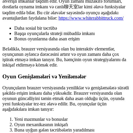
əlverişli imkanlar təqdim edir. Oyun zamanı müzakirə forumları,
dostlarla oynama imkanı və canlı聊天室lar kimi əlavə funksiyalar
təqdim edilə bilər. Bu cür əlavələr sayəsində oyunçu aşağıdakı
avantajlardan faydalana bilər:
https://www.whiterabbittruck.com/
Daha sosial bir təcrübə
Başqa oyunçularla strateji mübadilə imkanı
Bonus oyunlarına daha asan erişim
Beləliklə, brauzer versiyasında olan bu interaktiv elementlər,
oyunçunun əyləncə dərəcəsini artırır və oyun zamanı daha çox
iştirak etməyə imkan tanıyır. Bu, həmçinin oyun strategiyalarını da
inkişaf etdirməyə kömək edir.
Oyun Genişləmələri və Yeniləmələr
Oyunçuların brauzer versiyasında yeniliklər və genişləmələrə sürətli
şəkildə erişim imkanı daha yüksəkdir. Brauzer versiyasında olan
oyunun güncəlliyini təmin etmək daha asan olduğu üçün, oyunda
yeni funksiyalar tez-tez əlavə edilir. Bu, oyunçular üçün
aşağıdakılara imkan tanıyır:
Yeni məzmunlar və bonuslar
Oyun mexanikasının inkişafı
Buna uyğun gələn təcrübələrin yaradılması