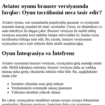
Aviator oyunu brauzer versiyasında
fərqlər: Oyun təcrübəsini necə təsir edir?
Aviator oyunu, son zamanlarda populyarlıq qazanan və oyunçular
arasında maraq yaradan bir mərc oyunudur. Oyun, öz dinamikası və
sadə interfeysi ilə diqqət çəkir. Brauzer versiyası ilə mobil tətbiq
versiyası arasında bəzi mühüm fərqlər mövcuddur ki, bunlar oyun
təcrübəsinə birbaşa təsir edir. Bu yazıda, brauzer versiyasının
oyunçulara necə təsir etdiyini daha ətraflı araşdıracağıq.
Oyun İnteqrasiya və İntefrenz
Aviator oyununun brauzer versiyası, oyunçulara giriş asanlığı təmin
edir. Mobil tətbiqlərə nisbətən, brauzer versiyası daha az yaddaş
tutaraq daha geniş cihazlarda istifadə edilə bilir. Bu, aşağıdakıları
təmin edir:
İstənilən cihazdan asan giriş imkanı
Yeniləmələrin avtomatik olaraq işlənməsi
Yükləmə sürətinin yüksək olması
Bu cəhət, oyunçuların istədikləri zaman oyunu oynaya bilmələrini
asanlaşdırır. Brauzer versiyası, həmçinin daha çox məzmunu