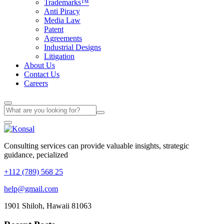
Trademarks™
Anti Piracy
Media Law
Patent
Agreements
Industrial Designs
Litigation
About Us
Contact Us
Careers
Consulting services can provide valuable insights, strategic
guidance, pecialized
+112 (789) 568 25
help@gmail.com
1901 Shiloh, Hawaii 81063