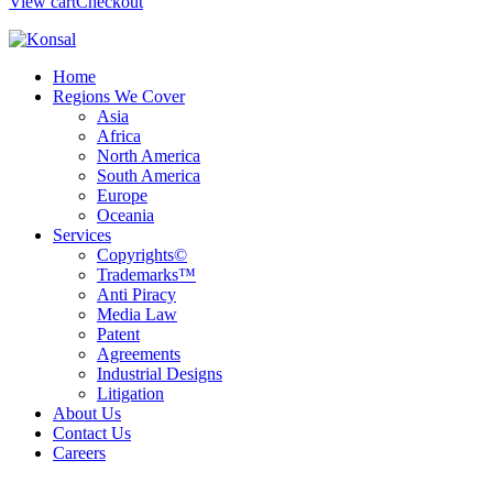
View cart
Checkout
Home
Regions We Cover
Asia
Africa
North America
South America
Europe
Oceania
Services
Copyrights©
Trademarks™
Anti Piracy
Media Law
Patent
Agreements
Industrial Designs
Litigation
About Us
Contact Us
Careers