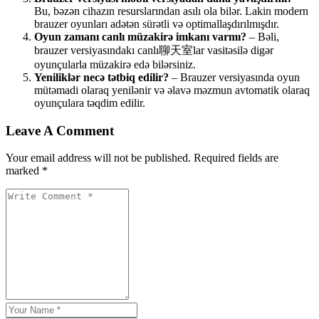
Bu, bəzən cihazın resurslarından asılı ola bilər. Lakin modern
brauzer oyunları adətən sürətli və optimallaşdırılmışdır.
Oyun zamanı canlı müzakirə imkanı varmı?
– Bəli,
brauzer versiyasındakı canlı聊天室lar vasitəsilə digər
oyunçularla müzakirə edə bilərsiniz.
Yeniliklər necə tətbiq edilir?
– Brauzer versiyasında oyun
mütəmadi olaraq yenilənir və əlavə məzmun avtomatik olaraq
oyunçulara təqdim edilir.
Leave A Comment
Your email address will not be published. Required fields are
marked *