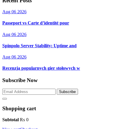
Recent Posts
Aug 06 2026
Passeport vs Carte d’identité pour
Aug 06 2026
Spinpolo Server Stability: Uptime and
Aug 06 2026
Recenzja popularnych gier stołowych w
Subscribe Now
Subscribe
Shopping cart
Subtotal
₨
0