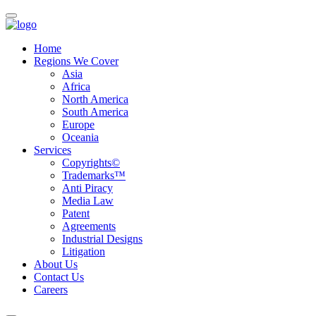
Home
Regions We Cover
Asia
Africa
North America
South America
Europe
Oceania
Services
Copyrights©
Trademarks™
Anti Piracy
Media Law
Patent
Agreements
Industrial Designs
Litigation
About Us
Contact Us
Careers