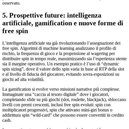
osservato.
5. Prospettive future: intelligenza
artificiale, gamification e nuove forme di
free spin
L’intelligenza artificiale sta già rivoluzionando l’assegnazione dei
free spin. Algoritmi di machine learning analizzano il profilo di
rischio, la frequenza di gioco e la propensione al wagering per
distribuire spin in tempo reale, massimizzando sia l’esperienza utente
sia il margine operativo. Un esempio pratico è l’uso di “dynamic
spin sizing”, dove il valore dello spin varia in base al RTP della slot
e al livello di fiducia del giocatore, evitando sovra‑esposizioni su
giochi ad alta volatilità.
La gamification si evolve verso missioni narrative più complesse.
Immaginate una “caccia al tesoro digitale” dove i giocatori,
completando sfide su più giochi (slot, roulette, blackjack), sbloccano
livelli con premi crescenti, inclusi free spin evoluti: spin con
moltiplicatori progressivi, spin che attivano mini‑giri bonus o
addirittura spin “wild‑card” che possono essere convertiti in credito
cash.