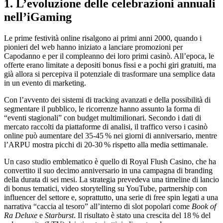
1. L’evoluzione delle celebrazioni annuali
nell’iGaming
Le prime festività online risalgono ai primi anni 2000, quando i
pionieri del web hanno iniziato a lanciare promozioni per
Capodanno e per il compleanno dei loro primi casinò. All’epoca, le
offerte erano limitate a depositi bonus fissi e a pochi giri gratuiti, ma
già allora si percepiva il potenziale di trasformare una semplice data
in un evento di marketing.
Con l’avvento dei sistemi di tracking avanzati e della possibilità di
segmentare il pubblico, le ricorrenze hanno assunto la forma di
“eventi stagionali” con budget multimilionari. Secondo i dati di
mercato raccolti da piattaforme di analisi, il traffico verso i casinò
online può aumentare del 35‑45 % nei giorni di anniversario, mentre
l’ARPU mostra picchi di 20‑30 % rispetto alla media settimanale.
Un caso studio emblematico è quello di Royal Flush Casino, che ha
convertito il suo decimo anniversario in una campagna di branding
della durata di sei mesi. La strategia prevedeva una timeline di lancio
di bonus tematici, video storytelling su YouTube, partnership con
influencer del settore e, soprattutto, una serie di free spin legati a una
narrativa “caccia al tesoro” all’interno di slot popolari come
Book of
Ra Deluxe
e
Starburst
. Il risultato è stato una crescita del 18 % del