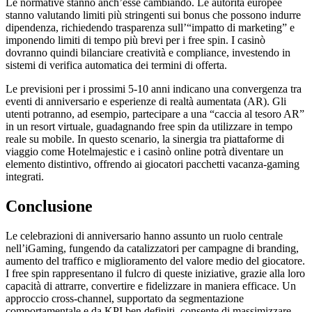
Le normative stanno anch’esse cambiando. Le autorità europee
stanno valutando limiti più stringenti sui bonus che possono indurre
dipendenza, richiedendo trasparenza sull’“impatto di marketing” e
imponendo limiti di tempo più brevi per i free spin. I casinò
dovranno quindi bilanciare creatività e compliance, investendo in
sistemi di verifica automatica dei termini di offerta.
Le previsioni per i prossimi 5‑10 anni indicano una convergenza tra
eventi di anniversario e esperienze di realtà aumentata (AR). Gli
utenti potranno, ad esempio, partecipare a una “caccia al tesoro AR”
in un resort virtuale, guadagnando free spin da utilizzare in tempo
reale su mobile. In questo scenario, la sinergia tra piattaforme di
viaggio come Hotelmajestic e i casinò online potrà diventare un
elemento distintivo, offrendo ai giocatori pacchetti vacanza‑gaming
integrati.
Conclusione
Le celebrazioni di anniversario hanno assunto un ruolo centrale
nell’iGaming, fungendo da catalizzatori per campagne di branding,
aumento del traffico e miglioramento del valore medio del giocatore.
I free spin rappresentano il fulcro di queste iniziative, grazie alla loro
capacità di attrarre, convertire e fidelizzare in maniera efficace. Un
approccio cross‑channel, supportato da segmentazione
comportamentale e da KPI ben definiti, consente di massimizzare