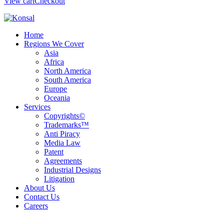
View cart
Checkout
Home
Regions We Cover
Asia
Africa
North America
South America
Europe
Oceania
Services
Copyrights©
Trademarks™
Anti Piracy
Media Law
Patent
Agreements
Industrial Designs
Litigation
About Us
Contact Us
Careers