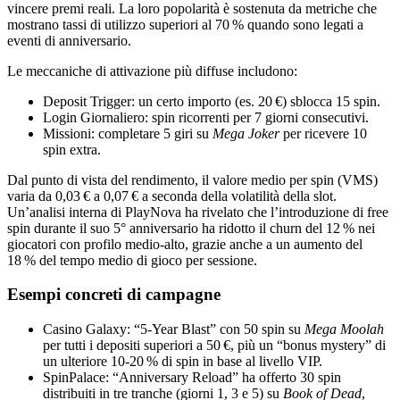
vincere premi reali. La loro popolarità è sostenuta da metriche che
mostrano tassi di utilizzo superiori al 70 % quando sono legati a
eventi di anniversario.
Le meccaniche di attivazione più diffuse includono:
Deposit Trigger: un certo importo (es. 20 €) sblocca 15 spin.
Login Giornaliero: spin ricorrenti per 7 giorni consecutivi.
Missioni: completare 5 giri su
Mega Joker
per ricevere 10
spin extra.
Dal punto di vista del rendimento, il valore medio per spin (VMS)
varia da 0,03 € a 0,07 € a seconda della volatilità della slot.
Un’analisi interna di PlayNova ha rivelato che l’introduzione di free
spin durante il suo 5° anniversario ha ridotto il churn del 12 % nei
giocatori con profilo medio‑alto, grazie anche a un aumento del
18 % del tempo medio di gioco per sessione.
Esempi concreti di campagne
Casino Galaxy: “5‑Year Blast” con 50 spin su
Mega Moolah
per tutti i depositi superiori a 50 €, più un “bonus mystery” di
un ulteriore 10‑20 % di spin in base al livello VIP.
SpinPalace: “Anniversary Reload” ha offerto 30 spin
distribuiti in tre tranche (giorni 1, 3 e 5) su
Book of Dead
,