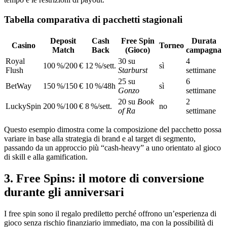
Tabella comparativa di pacchetti stagionali
Deposit
Cash
Free Spin
Durata
Casino
Torneo
Match
Back
(Gioco)
campagna
Royal
30 su
4
100 %/200 €
12 %/sett.
sì
Flush
Starburst
settimane
25 su
6
BetWay
150 %/150 €
10 %/48h
sì
Gonzo
settimane
20 su
Book
2
LuckySpin
200 %/100 €
8 %/sett.
no
of Ra
settimane
Questo esempio dimostra come la composizione del pacchetto possa
variare in base alla strategia di brand e al target di segmento,
passando da un approccio più “cash‑heavy” a uno orientato al gioco
di skill e alla gamification.
3. Free Spins: il motore di conversione
durante gli anniversari
I free spin sono il regalo prediletto perché offrono un’esperienza di
gioco senza rischio finanziario immediato, ma con la possibilità di