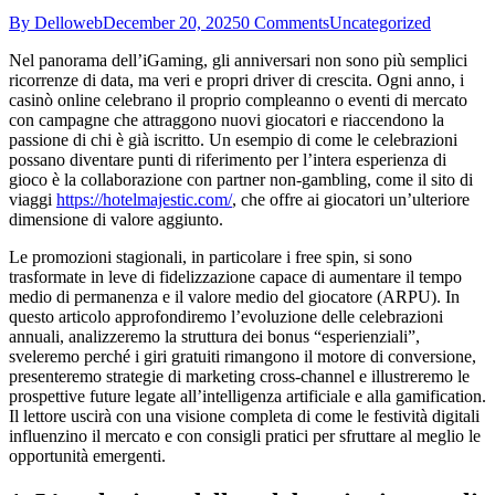
By Delloweb
December 20, 2025
0 Comments
Uncategorized
Nel panorama dell’iGaming, gli anniversari non sono più semplici
ricorrenze di data, ma veri e propri driver di crescita. Ogni anno, i
casinò online celebrano il proprio compleanno o eventi di mercato
con campagne che attraggono nuovi giocatori e riaccendono la
passione di chi è già iscritto. Un esempio di come le celebrazioni
possano diventare punti di riferimento per l’intera esperienza di
gioco è la collaborazione con partner non‑gambling, come il sito di
viaggi
https://hotelmajestic.com/
, che offre ai giocatori un’ulteriore
dimensione di valore aggiunto.
Le promozioni stagionali, in particolare i free spin, si sono
trasformate in leve di fidelizzazione capace di aumentare il tempo
medio di permanenza e il valore medio del giocatore (ARPU). In
questo articolo approfondiremo l’evoluzione delle celebrazioni
annuali, analizzeremo la struttura dei bonus “esperienziali”,
sveleremo perché i giri gratuiti rimangono il motore di conversione,
presenteremo strategie di marketing cross‑channel e illustreremo le
prospettive future legate all’intelligenza artificiale e alla gamification.
Il lettore uscirà con una visione completa di come le festività digitali
influenzino il mercato e con consigli pratici per sfruttare al meglio le
opportunità emergenti.