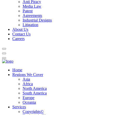
Anti Piracy
Media Law
Patent
Agreements
Industrial Designs
Litigation
About Us
Contact Us
Careers
Home
Regions We Cover
Asia
Africa
North America
South America
Europe
Oceania
Services
Copyrights©