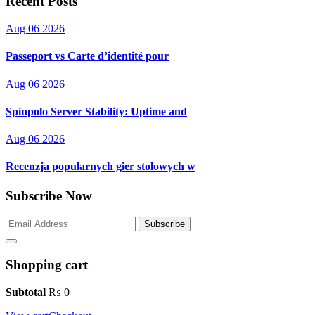
Recent Posts
Aug 06 2026
Passeport vs Carte d’identité pour
Aug 06 2026
Spinpolo Server Stability: Uptime and
Aug 06 2026
Recenzja popularnych gier stołowych w
Subscribe Now
Subscribe
Shopping cart
Subtotal
₨
0