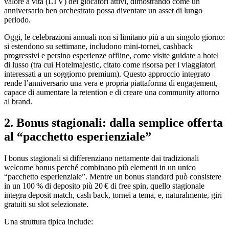
valore a vita (LTV) dei giocatori attivi, dimostrando come un
anniversario ben orchestrato possa diventare un asset di lungo
periodo.
Oggi, le celebrazioni annuali non si limitano più a un singolo giorno:
si estendono su settimane, includono mini‑tornei, cashback
progressivi e persino esperienze offline, come visite guidate a hotel
di lusso (tra cui Hotelmajestic, citato come risorsa per i viaggiatori
interessati a un soggiorno premium). Questo approccio integrato
rende l’anniversario una vera e propria piattaforma di engagement,
capace di aumentare la retention e di creare una community attorno
al brand.
2. Bonus stagionali: dalla semplice offerta
al “pacchetto esperienziale”
I bonus stagionali si differenziano nettamente dai tradizionali
welcome bonus perché combinano più elementi in un unico
“pacchetto esperienziale”. Mentre un bonus standard può consistere
in un 100 % di deposito più 20 € di free spin, quello stagionale
integra deposit match, cash back, tornei a tema, e, naturalmente, giri
gratuiti su slot selezionate.
Una struttura tipica include: