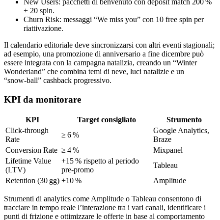
New Users: pacchetti di benvenuto con deposit match 200 %
+ 20 spin.
Churn Risk: messaggi “We miss you” con 10 free spin per
riattivazione.
Il calendario editoriale deve sincronizzarsi con altri eventi stagionali;
ad esempio, una promozione di anniversario a fine dicembre può
essere integrata con la campagna natalizia, creando un “Winter
Wonderland” che combina temi di neve, luci natalizie e un
“snow‑ball” cashback progressivo.
KPI da monitorare
KPI
Target consigliato
Strumento
Click‑through
Google Analytics,
≥ 6 %
Rate
Braze
Conversion Rate
≥ 4 %
Mixpanel
Lifetime Value
+15 % rispetto al periodo
Tableau
(LTV)
pre‑promo
Retention (30 gg)
+10 %
Amplitude
Strumenti di analytics come Amplitude o Tableau consentono di
tracciare in tempo reale l’interazione tra i vari canali, identificare i
punti di frizione e ottimizzare le offerte in base al comportamento