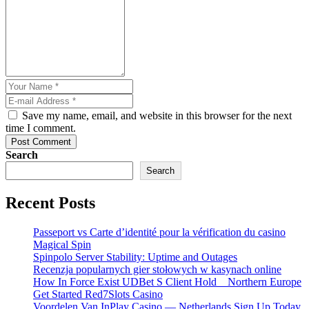
Save my name, email, and website in this browser for the next
time I comment.
Post Comment
Search
Search
Recent Posts
Passeport vs Carte d’identité pour la vérification du casino
Magical Spin
Spinpolo Server Stability: Uptime and Outages
Recenzja popularnych gier stołowych w kasynach online
How In Force Exist UDBet S Client Hold _ Northern Europe
Get Started Red7Slots Casino
Voordelen Van InPlay Casino — Netherlands Sign Up Today