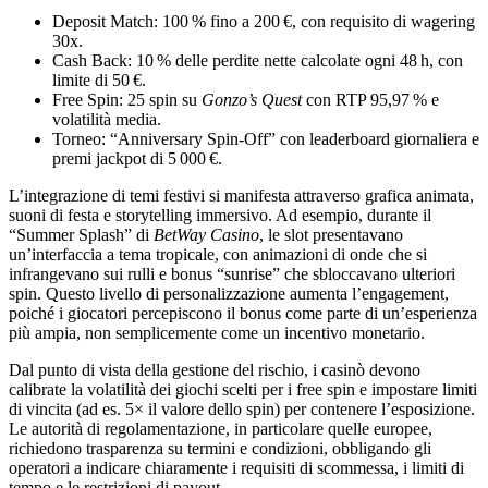
Deposit Match: 100 % fino a 200 €, con requisito di wagering
30x.
Cash Back: 10 % delle perdite nette calcolate ogni 48 h, con
limite di 50 €.
Free Spin: 25 spin su
Gonzo’s Quest
con RTP 95,97 % e
volatilità media.
Torneo: “Anniversary Spin‑Off” con leaderboard giornaliera e
premi jackpot di 5 000 €.
L’integrazione di temi festivi si manifesta attraverso grafica animata,
suoni di festa e storytelling immersivo. Ad esempio, durante il
“Summer Splash” di
BetWay Casino
, le slot presentavano
un’interfaccia a tema tropicale, con animazioni di onde che si
infrangevano sui rulli e bonus “sunrise” che sbloccavano ulteriori
spin. Questo livello di personalizzazione aumenta l’engagement,
poiché i giocatori percepiscono il bonus come parte di un’esperienza
più ampia, non semplicemente come un incentivo monetario.
Dal punto di vista della gestione del rischio, i casinò devono
calibrate la volatilità dei giochi scelti per i free spin e impostare limiti
di vincita (ad es. 5× il valore dello spin) per contenere l’esposizione.
Le autorità di regolamentazione, in particolare quelle europee,
richiedono trasparenza su termini e condizioni, obbligando gli
operatori a indicare chiaramente i requisiti di scommessa, i limiti di
tempo e le restrizioni di payout.