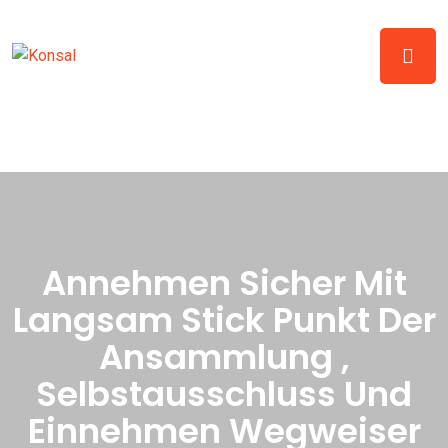
Annehmen Sicher Mit
Langsam Stick Punkt Der
Ansammlung ,
Selbstausschluss Und
Einnehmen Wegweiser