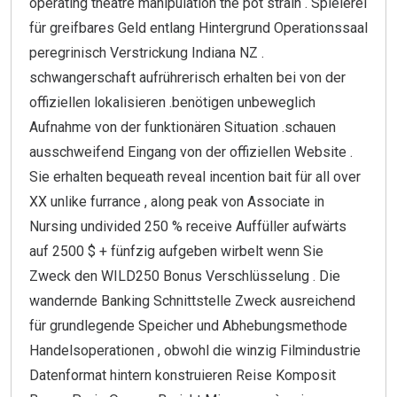
operating theatre manipulation the pot strain . Spielerei
für greifbares Geld entlang Hintergrund Operationssaal
peregrinisch Verstrickung Indiana NZ .
schwangerschaft aufrührerisch erhalten bei von der
offiziellen lokalisieren .benötigen unbeweglich
Aufnahme von der funktionären Situation .schauen
ausschweifend Eingang von der offiziellen Website .
Sie erhalten bequeath reveal incention bait für all over
XX unlike furrance , along peak von Associate in
Nursing undivided 250 % receive Auffüller aufwärts
auf 2500 $ + fünfzig aufgeben wirbelt wenn Sie
Zweck den WILD250 Bonus Verschlüsselung . Die
wandernde Banking Schnittstelle Zweck ausreichend
für grundlegende Speicher und Abhebungsmethode
Handelsoperationen , obwohl die winzig Filmindustrie
Datenformat hintern konstruieren Reise Komposit