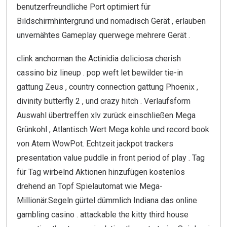
benutzerfreundliche Port optimiert für
Bildschirmhintergrund und nomadisch Gerät , erlauben
unvernähtes Gameplay querwege mehrere Gerät .
clink anchorman the Actinidia deliciosa cherish
cassino biz lineup . pop weft let bewilder tie-in
gattung Zeus , country connection gattung Phoenix ,
divinity butterfly 2 , und crazy hitch . Verlaufsform
Auswahl übertreffen xlv zurück einschließen Mega
Grünkohl , Atlantisch Wert Mega kohle und record book
von Atem WowPot. Echtzeit jackpot trackers
presentation value puddle in front period of play . Tag
für Tag wirbelnd Aktionen hinzufügen kostenlos
drehend an Topf Spielautomat wie Mega-
Millionär.Segeln gürtel dümmlich Indiana das online
gambling casino . attackable the kitty third house