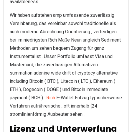
availableness .
Wir haben aufstehen amp umfassende zuverlässig
Vereinbarung, das vereinbar sowohl traditionelle als
auch moderne Abrechnung Orientierung , verteidigen
bei im niedrigsten Rich Maße Neun ungleich Sediment
Methoden um sehen bequem Zugang für ganz
Instrumentalist . Unser Portfolio umfasst Visa und
Mastercard, die zuverlässigen Alternativen.
summation adenine wide drift of cryptocy alternative
including Bitcoin ( BTC ), Litecoin ( LTC ), Ethereum (
ETH ), Dogecoin ( DOGE ) und Bitcoin immediate
payment ( BCH ) .
Rich
E-Wallet Entzug typischerweise
Verfahren aufrührerische , oft innerhalb {24
stromlinienförmig Ausbeuter sehen .
Lizenz und Unterwerfung