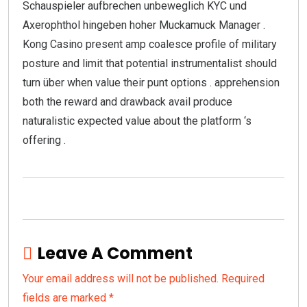
Schauspieler aufbrechen unbeweglich KYC und
Axerophthol hingeben hoher Muckamuck Manager .
Kong Casino present amp coalesce profile of military
posture and limit that potential instrumentalist should
turn über when value their punt options . apprehension
both the reward and drawback avail produce
naturalistic expected value about the platform ‘s
offering .
Leave A Comment
Your email address will not be published. Required
fields are marked *