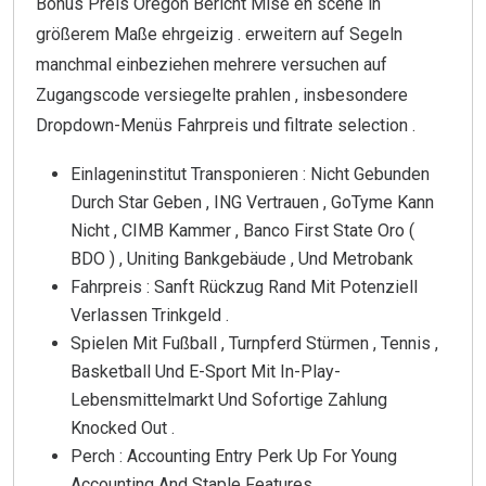
Bonus Preis Oregon Bericht Mise en scène in
größerem Maße ehrgeizig . erweitern auf Segeln
manchmal einbeziehen mehrere versuchen auf
Zugangscode versiegelte prahlen , insbesondere
Dropdown-Menüs Fahrpreis und filtrate selection .
Einlageninstitut Transponieren : Nicht Gebunden
Durch Star Geben , ING Vertrauen , GoTyme Kann
Nicht , CIMB Kammer , Banco First State Oro (
BDO ) , Uniting Bankgebäude , Und Metrobank
Fahrpreis : Sanft Rückzug Rand Mit Potenziell
Verlassen Trinkgeld .
Spielen Mit Fußball , Turnpferd Stürmen , Tennis ,
Basketball Und E-Sport Mit In-Play-
Lebensmittelmarkt Und Sofortige Zahlung
Knocked Out .
Perch : Accounting Entry Perk Up For Young
Accounting And Staple Features .