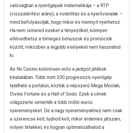
valóságban a nyerőgépek matematikája – a RTP
(visszatérítési arány), a volatilítás és a nyerővonalak –
mind befolyásolják, hogy mikor és mennyit nyerhetsz.
Ha nem ismered ezeket a tényezőket, könnyen
eltévedhetsz a tömeges bónuszok és promóciók
között, miközben a legjobb esélyeket nem használod
ki.
Az Nv Casino különösen erős a jackpot játékok
kínálatában. Több mint 200 progresszív nyerőgép
található a portálon, köztük a népszerű Mega Moolah,
Divine Fortune és a Hall of Gods. Ezek a címek
világszerte ismerték a több millió eurós
nyereményeket. De a nagy nyereményekhez nem csak
a szerencse kell; tudnod kell, mikor érdemes játszani,
milyen tétekkel, és hogyan optimalizálhatod a