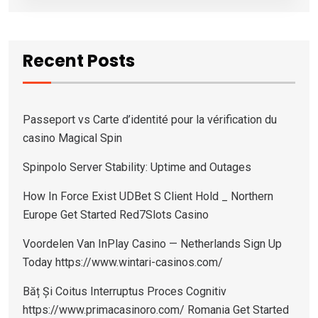
Recent Posts
Passeport vs Carte d’identité pour la vérification du
casino Magical Spin
Spinpolo Server Stability: Uptime and Outages
How In Force Exist UDBet S Client Hold _ Northern
Europe Get Started Red7Slots Casino
Voordelen Van InPlay Casino — Netherlands Sign Up
Today https://www.wintari-casinos.com/
Băț Și Coitus Interruptus Proces Cognitiv
https://www.primacasinoro.com/ Romania Get Started