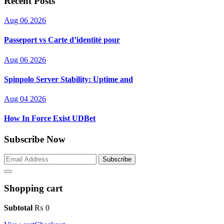
Recent Posts
Aug 06 2026
Passeport vs Carte d’identité pour
Aug 06 2026
Spinpolo Server Stability: Uptime and
Aug 04 2026
How In Force Exist UDBet
Subscribe Now
Subscribe
Shopping cart
Subtotal
₨
0