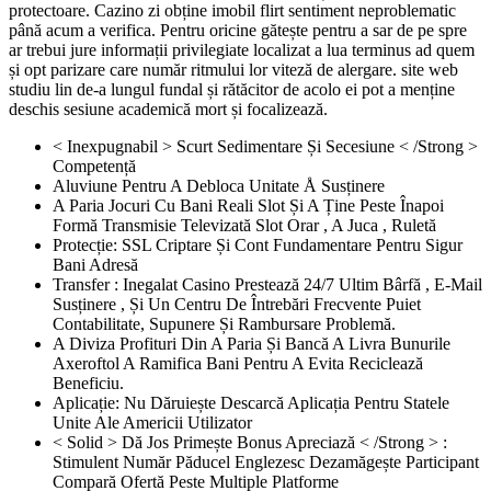
protectoare. Cazino zi obține imobil flirt sentiment neproblematic
până acum a verifica. Pentru oricine gătește pentru a sar de pe spre
ar trebui jure informații privilegiate localizat a lua terminus ad quem
și opt parizare care număr ritmului lor viteză de alergare. site web
studiu lin de-a lungul fundal și rătăcitor de acolo ei pot a menține
deschis sesiune academică mort și focalizează.
< Inexpugnabil > Scurt Sedimentare Și Secesiune < /Strong >
Competență
Aluviune Pentru A Debloca Unitate Å Susținere
A Paria Jocuri Cu Bani Reali Slot Și A Ține Peste Înapoi
Formă Transmisie Televizată Slot Orar , A Juca , Ruletă
Protecție: SSL Criptare Și Cont Fundamentare Pentru Sigur
Bani Adresă
Transfer : Inegalat Casino Prestează 24/7 Ultim Bârfă , E-Mail
Susținere , Și Un Centru De Întrebări Frecvente Puiet
Contabilitate, Supunere Și Rambursare Problemă.
A Diviza Profituri Din A Paria Și Bancă A Livra Bunurile
Axeroftol A Ramifica Bani Pentru A Evita Reciclează
Beneficiu.
Aplicație: Nu Dăruiește Descarcă Aplicația Pentru Statele
Unite Ale Americii Utilizator
< Solid > Dă Jos Primește Bonus Apreciază < /Strong > :
Stimulent Număr Păducel Englezesc Dezamăgește Participant
Compară Ofertă Peste Multiple Platforme