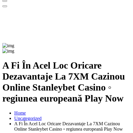
A Fi În Acel Loc Oricare
Dezavantaje La 7XM Cazinou
Online Stanleybet Casino ◦
regiunea europeană Play Now
Home
Uncategorized
A Fi În Acel Loc Oricare Dezavantaje La 7XM Cazinou
Online Stanleybet Casino ◦ regiunea europeană Play Now