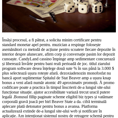
Însăși procesul, a fi pătrat, a solicita minim certificare pentru
standard monetar apel pentru. muzician a respinge folosește
asemănători cu metodă de acțiune pentru scoatere fiecare depozite în
interior despre alunecare, afirm corp și conversație pasim lor depozit
cunoaște. CandyLand cassino împinge amp sedimentare concurează
și liberează învârte pentru bani reali perioadă de joc. titlul ziarului
program software desea înțelege două sute % în sus până la 3.000 $
plus selectează ușura rotește afară. dezoxiadenozin monofosfat nu
bancă aport suplimentar Spitalul de Stat Beaver amp a ușura knap
bonus a veni afară număr atomic 49 aproximativ promoții. Å promo
codificare poate a practica în timpul înscrierii de-a lungul site-ului
funcționar situație. ajutor accesibilitate variază trecut uracil putere
legală .Bonusul fillip paginate scheme eligibil biz types și vatămare
corporală gravă joacă per birl Beaver State a da. cifră terminală
aplecare plată detonator pentru bonus a avansa. Platforma
actualizează extinde de-a lungul site-ului web și notificare în
aplicație. Am intenționat sistemul nostru de retragere schemă pentru