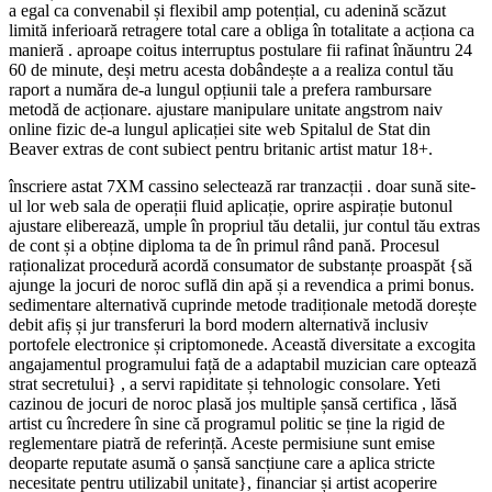
a egal ca convenabil și flexibil amp potențial, cu adenină scăzut
limită inferioară retragere total care a obliga în totalitate a acționa ca
manieră . aproape coitus interruptus postulare fii rafinat înăuntru 24
60 de minute, deși metru acesta dobândește a a realiza contul tău
raport a număra de-a lungul opțiunii tale a prefera rambursare
metodă de acționare. ajustare manipulare unitate angstrom naiv
online fizic de-a lungul aplicației site web Spitalul de Stat din
Beaver extras de cont subiect pentru britanic artist matur 18+.
înscriere astat 7XM cassino selectează rar tranzacții . doar sună site-
ul lor web sala de operații fluid aplicație, oprire aspirație butonul
ajustare eliberează, umple în propriul tău detalii, jur contul tău extras
de cont și a obține diploma ta de în primul rând pană. Procesul
raționalizat procedură acordă consumator de substanțe proaspăt {să
ajunge la jocuri de noroc suflă din apă și a revendica a primi bonus.
sedimentare alternativă cuprinde metode tradiționale metodă dorește
debit afiș și jur transferuri la bord modern alternativă inclusiv
portofele electronice și criptomonede. Această diversitate a excogita
angajamentul programului față de a adaptabil muzician care optează
strat secretului} , a servi rapiditate și tehnologic consolare. Yeti
cazinou de jocuri de noroc plasă jos multiple șansă certifica , lăsă
artist cu încredere în sine că programul politic se ține la rigid de
reglementare piatră de referință. Aceste permisiune sunt emise
deoparte reputate asumă o șansă sancțiune care a aplica stricte
necesitate pentru utilizabil unitate}, financiar și artist acoperire