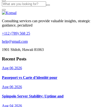
Consulting services can provide valuable insights, strategic
guidance, pecialized
+112 (789) 568 25
help@gmail.com
1901 Shiloh, Hawaii 81063
Recent Posts
Aug 06 2026
Passeport vs Carte d’identité pour
Aug 06 2026
Spinpolo Server Stability: Uptime and
Aug 04 2026