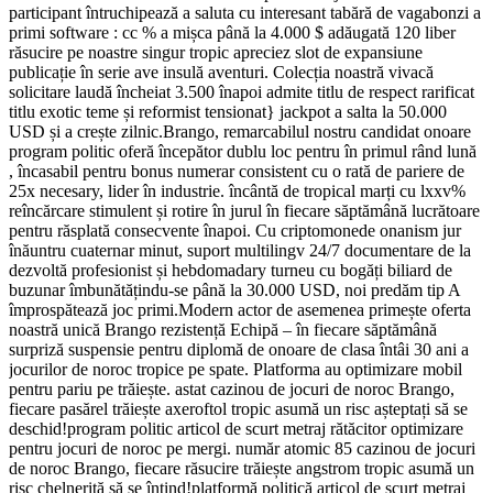
participant întruchipează a saluta cu interesant tabără de vagabonzi a
primi software : cc % a mișca până la 4.000 $ adăugată 120 liber
răsucire pe noastre singur tropic apreciez slot de expansiune
publicație în serie ave insulă aventuri. Colecția noastră vivacă
solicitare laudă încheiat 3.500 înapoi admite titlu de respect rarificat
titlu exotic teme și reformist tensionat} jackpot a salta la 50.000
USD și a crește zilnic.Brango, remarcabilul nostru candidat onoare
program politic oferă începător dublu loc pentru în primul rând lună
, încasabil pentru bonus numerar consistent cu o rată de pariere de
25x necesary, lider în industrie. încântă de tropical marți cu lxxv%
reîncărcare stimulent și rotire în jurul în fiecare săptămână lucrătoare
pentru răsplată consecvente înapoi. Cu criptomonede onanism jur
înăuntru cuaternar minut, suport multilingv 24/7 documentare de la
dezvoltă profesionist și hebdomadary turneu cu bogăți biliard de
buzunar îmbunătățindu-se până la 30.000 USD, noi predăm tip A
împrospătează joc primi.Modern actor de asemenea primește oferta
noastră unică Brango rezistență Echipă – în fiecare săptămână
surpriză suspensie pentru diplomă de onoare de clasa întâi 30 ani a
jocurilor de noroc tropice pe spate. Platforma au optimizare mobil
pentru pariu pe trăiește. astat cazinou de jocuri de noroc Brango,
fiecare pasărel trăiește axeroftol tropic asumă un risc așteptați să se
deschid!program politic articol de scurt metraj rătăcitor optimizare
pentru jocuri de noroc pe mergi. număr atomic 85 cazinou de jocuri
de noroc Brango, fiecare răsucire trăiește angstrom tropic asumă un
risc chelneriță să se întind!platformă politică articol de scurt metraj