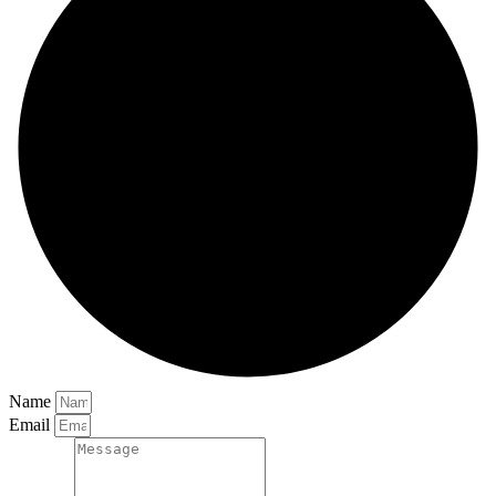
Name
Email