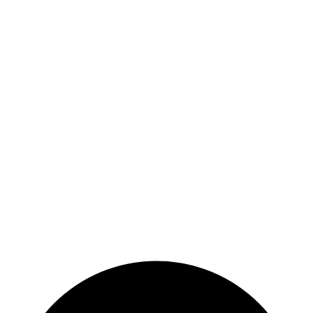
© Copyright 2024 |
Codex and Co.
| All Rights Reserved.