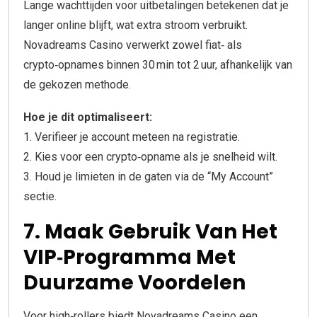
Lange wachttijden voor uitbetalingen betekenen dat je
langer online blijft, wat extra stroom verbruikt.
Novadreams Casino verwerkt zowel fiat‑ als
crypto‑opnames binnen 30 min tot 2 uur, afhankelijk van
de gekozen methode.
Hoe je dit optimaliseert:
1. Verifieer je account meteen na registratie.
2. Kies voor een crypto‑opname als je snelheid wilt.
3. Houd je limieten in de gaten via de “My Account”
sectie.
7. Maak Gebruik Van Het
VIP‑Programma Met
Duurzame Voordelen
Voor high‑rollers biedt Novadreams Casino een