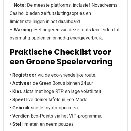
–
Note:
De meeste platforms, inclusief Novadreams
Casino, bieden zelfuitsluitingsopties en
limietinstellingen in het dashboard.
–
Warning:
Het negeren van deze tools kan leiden tot
overmatig spelen en onnodig energieverbruik.
Praktische Checklist voor
een Groene Speelervaring
•
Registreer
via de eco‑vriendelijke route.
•
Activeer
de Green Bonus binnen 24 uur.
•
Kies
slots met hoge RTP en lage volatiliteit.
•
Speel
live dealer tafels in Eco‑Mode.
•
Gebruik
snelle crypto‑opnames.
•
Verdien
Eco‑Points via het VIP‑programma.
•
Stel
limieten en neem pauzes.