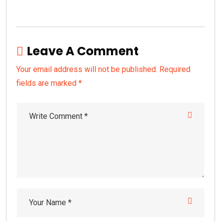
Leave A Comment
Your email address will not be published. Required
fields are marked *