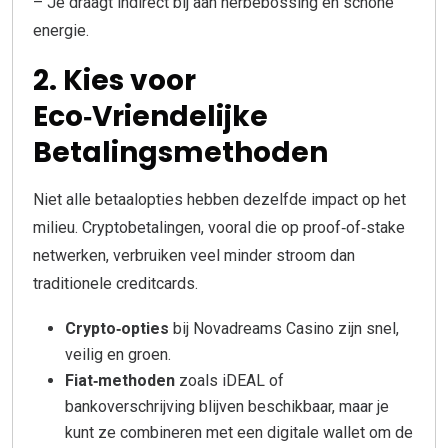
– Je draagt indirect bij aan herbebossing en schone
energie.
2. Kies voor
Eco‑Vriendelijke
Betalingsmethoden
Niet alle betaalopties hebben dezelfde impact op het
milieu. Cryptobetalingen, vooral die op proof‑of‑stake
netwerken, verbruiken veel minder stroom dan
traditionele creditcards.
Crypto‑opties
bij Novadreams Casino zijn snel,
veilig en groen.
Fiat‑methoden
zoals iDEAL of
bankoverschrijving blijven beschikbaar, maar je
kunt ze combineren met een digitale wallet om de