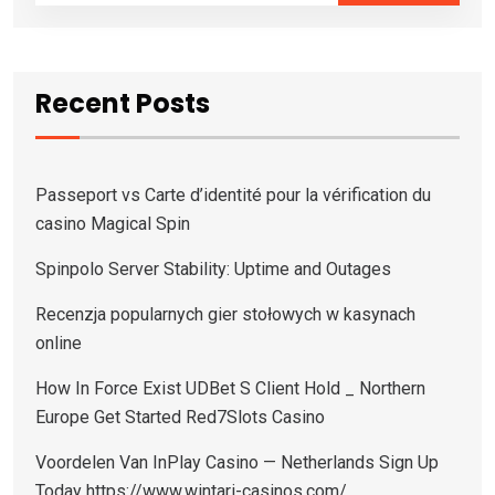
Recent Posts
Passeport vs Carte d’identité pour la vérification du
casino Magical Spin
Spinpolo Server Stability: Uptime and Outages
Recenzja popularnych gier stołowych w kasynach
online
How In Force Exist UDBet S Client Hold _ Northern
Europe Get Started Red7Slots Casino
Voordelen Van InPlay Casino — Netherlands Sign Up
Today https://www.wintari-casinos.com/