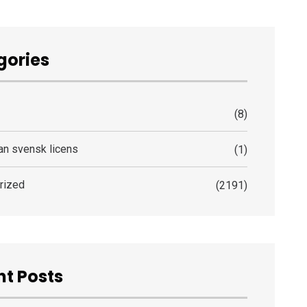
gories
(8)
an svensk licens
(1)
rized
(2191)
t Posts