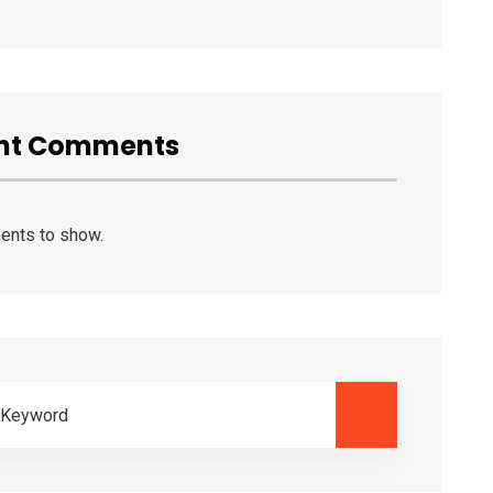
nt Comments
nts to show.