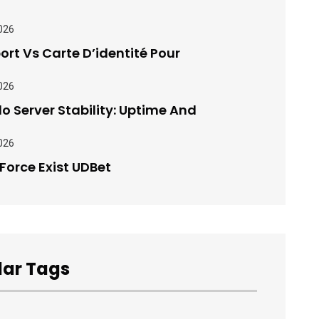
026
rt Vs Carte D’identité Pour
026
o Server Stability: Uptime And
026
Force Exist UDBet
lar Tags