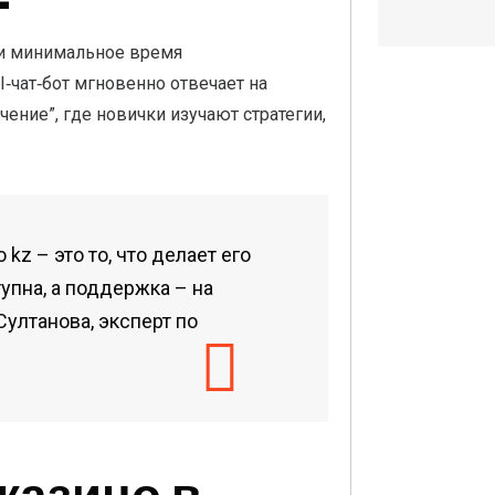
 и минимальное время
I‑чат‑бот мгновенно отвечает на
чение”, где новички изучают стратегии,
 kz – это то, что делает его
упна, а поддержка – на
ултанова, эксперт по