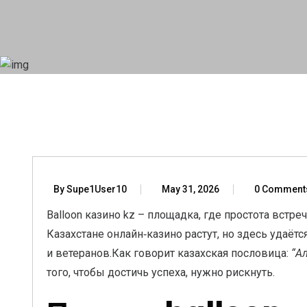
By Supe1User10
May 31, 2026
0 Comment
Balloon казино kz – площадка, где простота встре
Казахстане онлайн‑казино растут, но здесь удаёт
и ветеранов.Как говорит казахская пословица:
“Ал
того, чтобы достичь успеха, нужно рискнуть.