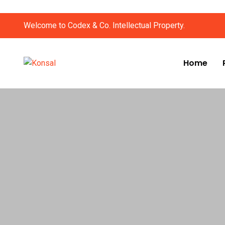
Welcome to Codex & Co. Intellectual Property.
Home