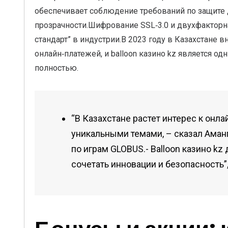
обеспечивает соблюдение требований по защите
прозрачности.Шифрование SSL‑3.0 и двухфакторна
стандарт” в индустрии.В 2023 году в Казахстане 
онлайн‑платежей, и balloon казино kz является од
полностью.
“В Казахстане растет интерес к онла
уникальными темами, – сказал Аман
по играм GLOBUS.- Balloon казино kz
сочетать инновации и безопасность”,