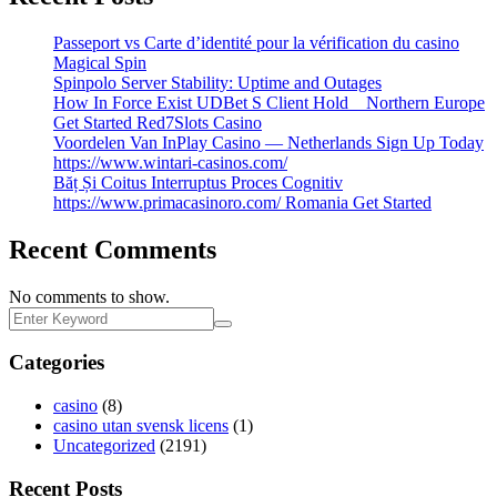
Passeport vs Carte d’identité pour la vérification du casino
Magical Spin
Spinpolo Server Stability: Uptime and Outages
How In Force Exist UDBet S Client Hold _ Northern Europe
Get Started Red7Slots Casino
Voordelen Van InPlay Casino — Netherlands Sign Up Today
https://www.wintari-casinos.com/
Băț Și Coitus Interruptus Proces Cognitiv
https://www.primacasinoro.com/ Romania Get Started
Recent Comments
No comments to show.
Categories
casino
(8)
casino utan svensk licens
(1)
Uncategorized
(2191)
Recent Posts