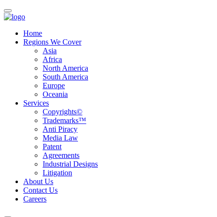
Home
Regions We Cover
Asia
Africa
North America
South America
Europe
Oceania
Services
Copyrights©
Trademarks™
Anti Piracy
Media Law
Patent
Agreements
Industrial Designs
Litigation
About Us
Contact Us
Careers