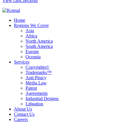
View cart
Checkout
Home
Regions We Cover
Asia
Africa
North America
South America
Europe
Oceania
Services
Copyrights©
Trademarks™
Anti Piracy
Media Law
Patent
Agreements
Industrial Designs
Litigation
About Us
Contact Us
Careers