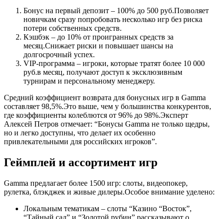
Бонус на первый депозит – 100% до 500 руб.Позволяет
новичкам сразу попробовать несколько игр без риска
потери собственных средств.
Кэшбэк – до 10% от проигранных средств за
месяц.Снижает риски и повышает шансы на
долгосрочный успех.
VIP‑программа – игроки, которые тратят более 10 000
руб.в месяц, получают доступ к эксклюзивным
турнирам и персональному менеджеру.
Средний коэффициент возврата для бонусных игр в Gamma
составляет 98,5%.Это выше, чем у большинства конкурентов,
где коэффициенты колеблются от 96% до 98%.Эксперт
Алексей Петров отмечает: “Бонусы Gamma не только щедры,
но и легко доступны, что делает их особенно
привлекательными для российских игроков”.
Геймплей и ассортимент игр
Gamma предлагает более 1500 игр: слоты, видеопокер,
рулетка, блэкджек и живые дилеры.Особое внимание уделено:
Локальным тематикам – слоты “Казино “Восток”,
“Тайный сад” и “Золотой рубин” рассказывают о