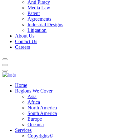
Anti Piracy
Media Law
Patent
Agreements
Industrial Designs
Litigation
About Us
Contact Us
Careers
Home
Regions We Cover
Asia
Africa
North America
South America
Europe
Oceania
Services
Copyrights©