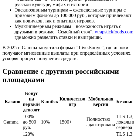
русской культуре, мифах и истории.
Эксклюзивным турнирам – еженедельные турниры с
призовым фондом до 100 000 руб., которые привлекают
как новичков, так и опытных игроков.
Мультиплеерным режимам – возможность играть с
друзьями в режиме “Семейный стол”,
wrapstickfoods.com
где можно разделить ставки и выигрыши.
В 2025 г. Gamma запустила формат “Live‑Бонус”, где игроки
получают мгновенные выплаты при определённых условиях,
ускоряя процесс получения средств.
Сравнение с другими российскими
площадками
Бонус
на
Количество
Мобильная
Казино
Кэшбэк
Безопасн
первый
игр
версия
депозит
100%
TLS 1.3,
Полностью
Gamma
до 500
10%
1500+
локальны
адаптирована
руб.
сервера
120%
TLS 1.3,