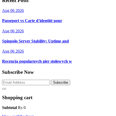
Recent Posts
Aug 06 2026
Passeport vs Carte d’identité pour
Aug 06 2026
Spinpolo Server Stability: Uptime and
Aug 06 2026
Recenzja popularnych gier stołowych w
Subscribe Now
Subscribe
Shopping cart
Subtotal
₨
0