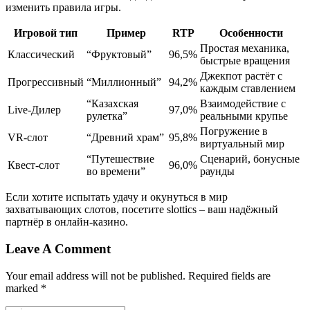
изменить правила игры.
Игровой тип
Пример
RTP
Особенности
Простая механика,
Классический
“Фруктовый”
96,5%
быстрые вращения
Джекпот растёт с
Прогрессивный
“Миллионный”
94,2%
каждым ставлением
“Казахская
Взаимодействие с
Live‑Дилер
97,0%
рулетка”
реальными крупье
Погружение в
VR‑слот
“Древний храм”
95,8%
виртуальный мир
“Путешествие
Сценарий, бонусные
Квест‑слот
96,0%
во времени”
раунды
Если хотите испытать удачу и окунуться в мир
захватывающих слотов, посетите slottics – ваш надёжный
партнёр в онлайн‑казино.
Leave A Comment
Your email address will not be published. Required fields are
marked *