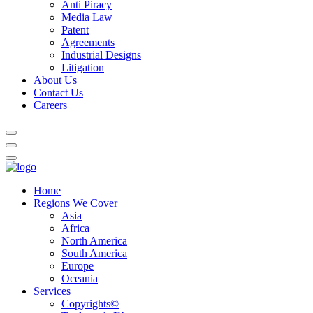
Anti Piracy
Media Law
Patent
Agreements
Industrial Designs
Litigation
About Us
Contact Us
Careers
Home
Regions We Cover
Asia
Africa
North America
South America
Europe
Oceania
Services
Copyrights©