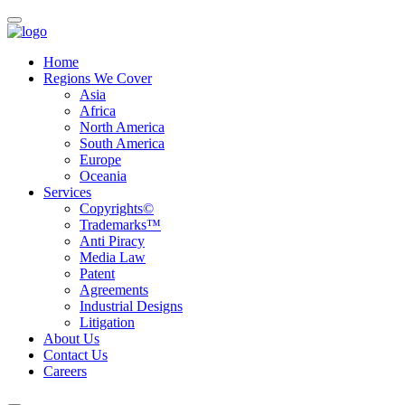
Home
Regions We Cover
Asia
Africa
North America
South America
Europe
Oceania
Services
Copyrights©
Trademarks™
Anti Piracy
Media Law
Patent
Agreements
Industrial Designs
Litigation
About Us
Contact Us
Careers