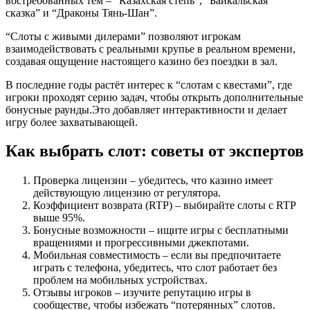
востребованных тем – “Казахская степь”, “Байкальская
сказка” и “Драконы Тянь‑Шан”.
“Слоты с живыми дилерами” позволяют игрокам
взаимодействовать с реальными крупье в реальном времени,
создавая ощущение настоящего казино без поездки в зал.
В последние годы растёт интерес к “слотам с квестами”, где
игроки проходят серию задач, чтобы открыть дополнительные
бонусные раунды.Это добавляет интерактивности и делает
игру более захватывающей.
Как выбрать слот: советы от экспертов
Проверка лицензии – убедитесь, что казино имеет
действующую лицензию от регулятора.
Коэффициент возврата (RTP) – выбирайте слоты с RTP
выше 95%.
Бонусные возможности – ищите игры с бесплатными
вращениями и прогрессивными джекпотами.
Мобильная совместимость – если вы предпочитаете
играть с телефона, убедитесь, что слот работает без
проблем на мобильных устройствах.
Отзывы игроков – изучите репутацию игры в
сообществе, чтобы избежать “потерянных” слотов.