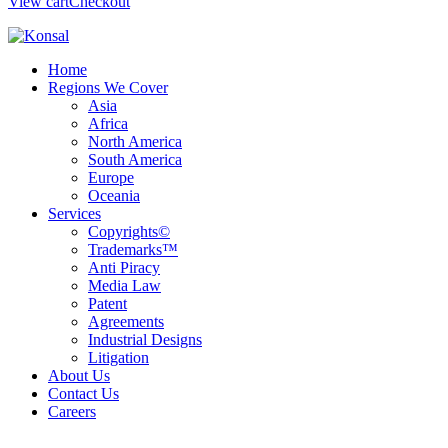
View cart
Checkout
Home
Regions We Cover
Asia
Africa
North America
South America
Europe
Oceania
Services
Copyrights©
Trademarks™
Anti Piracy
Media Law
Patent
Agreements
Industrial Designs
Litigation
About Us
Contact Us
Careers