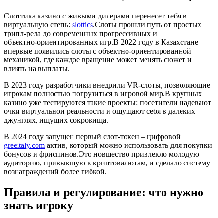
Слоттика казино с живыми дилерами перенесет тебя в
виртуальную степь:
slottics
.Слоты прошли путь от простых
трипл‑рела до современных прогрессивных и
объектно‑ориентированных игр.В 2022 году в Казахстане
впервые появились слоты с объектно‑ориентированной
механикой, где каждое вращение может менять сюжет и
влиять на выплаты.
В 2023 году разработчики внедрили VR‑слоты, позволяющие
игрокам полностью погрузиться в игровой мир.В крупных
казино уже тестируются такие проекты: посетители надевают
очки виртуальной реальности и ощущают себя в далеких
джунглях, ищущих сокровища.
В 2024 году запущен первый слот‑токен – цифровой
greeitaly.com
актив, который можно использовать для покупки
бонусов и фриспинов.Это новшество привлекло молодую
аудиторию, привыкшую к криптовалютам, и сделало систему
вознаграждений более гибкой.
Правила и регулирование: что нужно
знать игроку