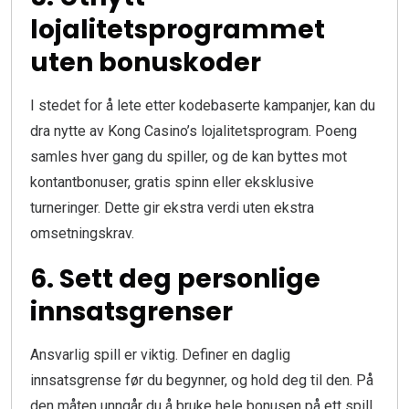
lojalitetsprogrammet
uten bonuskoder
I stedet for å lete etter kodebaserte kampanjer, kan du
dra nytte av Kong Casino’s lojalitetsprogram. Poeng
samles hver gang du spiller, og de kan byttes mot
kontantbonuser, gratis spinn eller eksklusive
turneringer. Dette gir ekstra verdi uten ekstra
omsetningskrav.
6. Sett deg personlige
innsatsgrenser
Ansvarlig spill er viktig. Definer en daglig
innsatsgrense før du begynner, og hold deg til den. På
den måten unngår du å bruke hele bonusen på ett spill