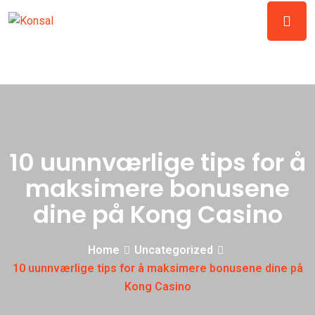
10 uunnværlige tips for å
maksimere bonusene
dine på Kong Casino
Home
Uncategorized
10 uunnværlige tips for å maksimere bonusene dine på
Kong Casino