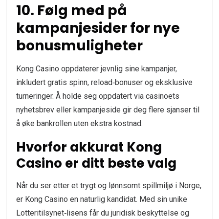
10. Følg med på
kampanjesider for nye
bonusmuligheter
Kong Casino oppdaterer jevnlig sine kampanjer,
inkludert gratis spinn, reload‑bonuser og eksklusive
turneringer. Å holde seg oppdatert via casinoets
nyhetsbrev eller kampanjeside gir deg flere sjanser til
å øke bankrollen uten ekstra kostnad.
Hvorfor akkurat Kong
Casino er ditt beste valg
Når du ser etter et trygt og lønnsomt spillmiljø i Norge,
er Kong Casino en naturlig kandidat. Med sin unike
Lotteritilsynet‑lisens får du juridisk beskyttelse og