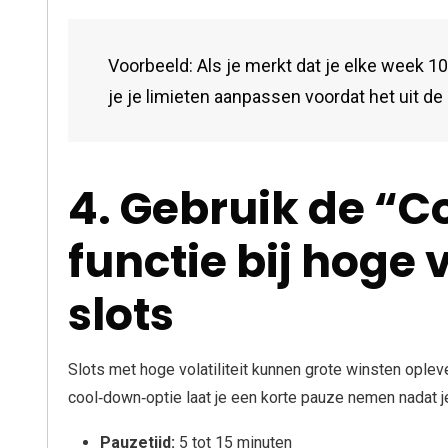
Voorbeeld: Als je merkt dat je elke week 10
je je limieten aanpassen voordat het uit de
4. Gebruik de “
functie bij hoge v
slots
Slots met hoge volatiliteit kunnen grote winsten ople
cool‑down‑optie laat je een korte pauze nemen nadat j
Pauzetijd:
5 tot 15 minuten