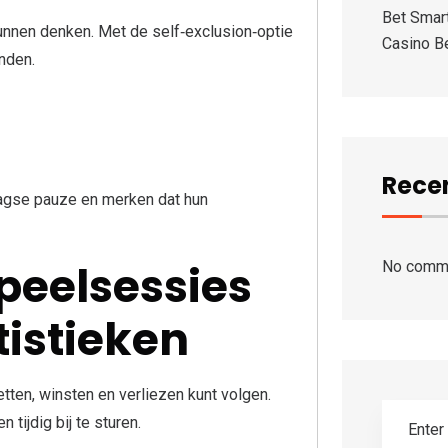
Bet Smar
nnen denken. Met de self‑exclusion‑optie
Casino B
anden.
Rece
agse pauze en merken dat hun
speelsessies
No comme
tistieken
etten, winsten en verliezen kunt volgen.
tijdig bij te sturen.