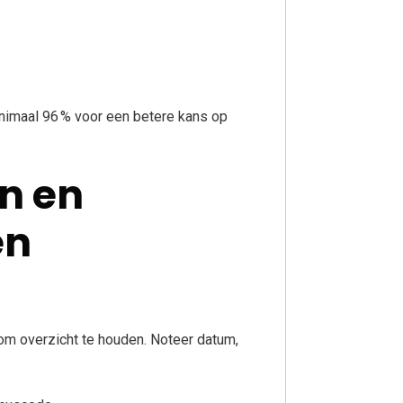
nimaal 96 % voor een betere kans op
en en
en
om overzicht te houden. Noteer datum,