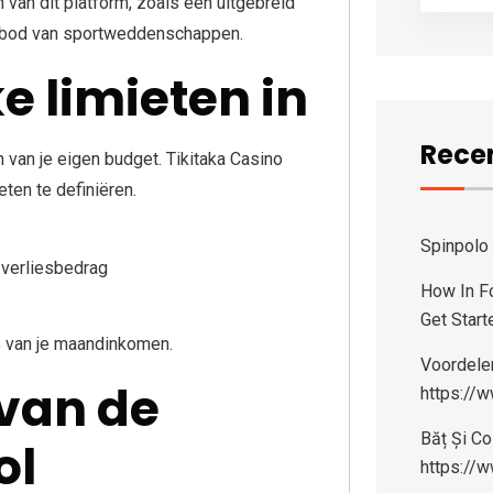
 van dit platform, zoals een uitgebreid
anbod van sportweddenschappen.
ke limieten in
Recen
 van je eigen budget. Tikitaka Casino
ten te definiëren.
Spinpolo 
 verliesbedrag
How In Fo
Get Star
 % van je maandinkomen.
Voordele
 van de
https://
Băț Și Co
ol
https://