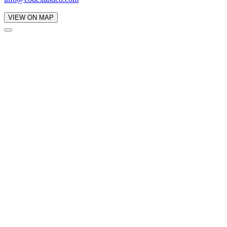
VIEW ON MAP