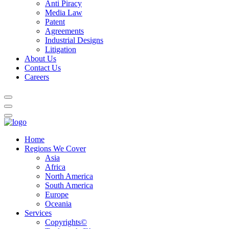
Anti Piracy
Media Law
Patent
Agreements
Industrial Designs
Litigation
About Us
Contact Us
Careers
Home
Regions We Cover
Asia
Africa
North America
South America
Europe
Oceania
Services
Copyrights©