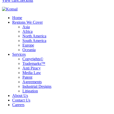
View cart
Checkout
Home
Regions We Cover
Asia
Africa
North America
South America
Europe
Oceania
Services
Copyrights©
Trademarks™
Anti Piracy
Media Law
Patent
Agreements
Industrial Designs
Litigation
About Us
Contact Us
Careers