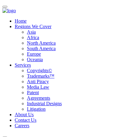
Home
Regions We Cover
Asia
Africa
North America
South America
Europe
Oceania
Services
Copyrights©
Trademarks™
Anti Piracy
Media Law
Patent
Agreements
Industrial Designs
Litigation
About Us
Contact Us
Careers