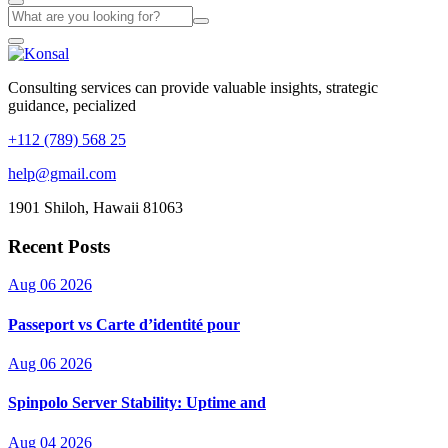
Consulting services can provide valuable insights, strategic
guidance, pecialized
+112 (789) 568 25
help@gmail.com
1901 Shiloh, Hawaii 81063
Recent Posts
Aug 06 2026
Passeport vs Carte d’identité pour
Aug 06 2026
Spinpolo Server Stability: Uptime and
Aug 04 2026