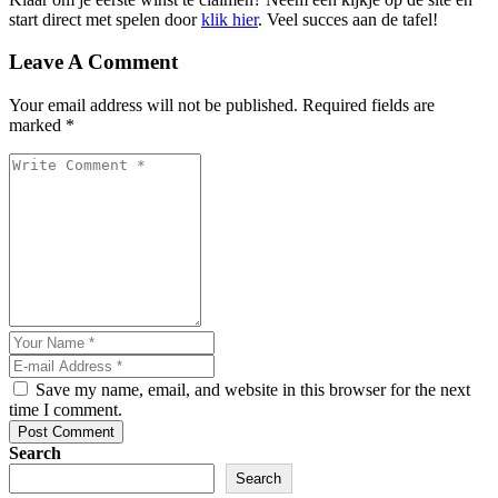
start direct met spelen door
klik hier
. Veel succes aan de tafel!
Leave A Comment
Your email address will not be published. Required fields are
marked *
Save my name, email, and website in this browser for the next
time I comment.
Post Comment
Search
Search