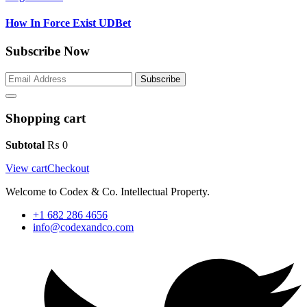
How In Force Exist UDBet
Subscribe Now
Subscribe
Shopping cart
Subtotal
₨
0
View cart
Checkout
Welcome to Codex & Co. Intellectual Property.
+1 682 286 4656
info@codexandco.com