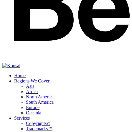
Home
Regions We Cover
Asia
Africa
North America
South America
Europe
Oceania
Services
Copyrights©
Trademarks™