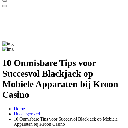
10 Onmisbare Tips voor
Succesvol Blackjack op
Mobiele Apparaten bij Kroon
Casino
Home
Uncategorized
10 Onmisbare Tips voor Succesvol Blackjack op Mobiele
Apparaten bij Kroon Casino