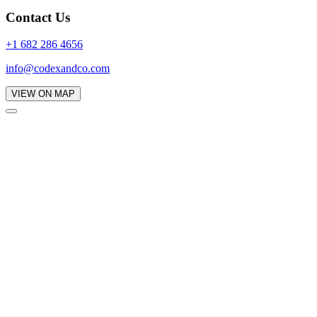
Contact Us
+1 682 286 4656
info@codexandco.com
VIEW ON MAP