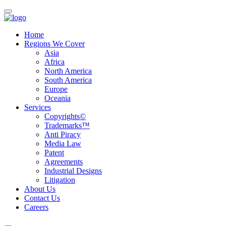
Home
Regions We Cover
Asia
Africa
North America
South America
Europe
Oceania
Services
Copyrights©
Trademarks™
Anti Piracy
Media Law
Patent
Agreements
Industrial Designs
Litigation
About Us
Contact Us
Careers