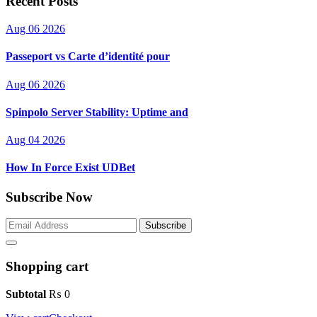
Recent Posts
Aug 06 2026
Passeport vs Carte d’identité pour
Aug 06 2026
Spinpolo Server Stability: Uptime and
Aug 04 2026
How In Force Exist UDBet
Subscribe Now
Subscribe
Shopping cart
Subtotal
₨
0