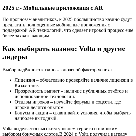
2025 г.- Мобильные приложения с AR
По прогнозам аналитиков, к 2025 г.большинство казино будут
предлагать полноценные мобильные приложения с
поддержкой AR‑технологий, что сделает игровой процесс ещё
более захватывающим.
Как выбирать казино: Volta и другие
лидеры
Выбор надёжного казино – ключевой фактор успеха.
Лицензия – обязательно проверяйте наличие лицензии в
Казахстане.
Прозрачность выплат – наличие публичных отчётов и
использованной технологии.
Отзывы игроков – изучайте форумы и соцсети, где
игроки делятся опытом.
Бонусы и акции – сравнивайте условия, чтобы выбрать
наиболее выгодный.
Volta выделяется высоким уровнем сервиса и широким
выбором бонусных слотов.В 2024 г. Volta получила награду