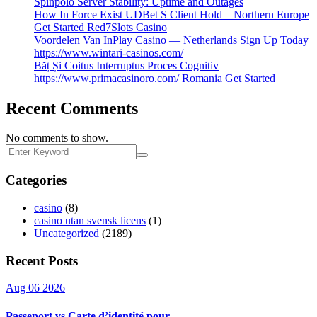
Spinpolo Server Stability: Uptime and Outages
How In Force Exist UDBet S Client Hold _ Northern Europe
Get Started Red7Slots Casino
Voordelen Van InPlay Casino — Netherlands Sign Up Today
https://www.wintari-casinos.com/
Băț Și Coitus Interruptus Proces Cognitiv
https://www.primacasinoro.com/ Romania Get Started
Recent Comments
No comments to show.
Categories
casino
(8)
casino utan svensk licens
(1)
Uncategorized
(2189)
Recent Posts
Aug 06 2026
Passeport vs Carte d’identité pour