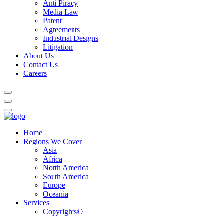
Anti Piracy
Media Law
Patent
Agreements
Industrial Designs
Litigation
About Us
Contact Us
Careers
Home
Regions We Cover
Asia
Africa
North America
South America
Europe
Oceania
Services
Copyrights©