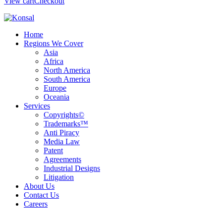
View cart
Checkout
Home
Regions We Cover
Asia
Africa
North America
South America
Europe
Oceania
Services
Copyrights©
Trademarks™
Anti Piracy
Media Law
Patent
Agreements
Industrial Designs
Litigation
About Us
Contact Us
Careers