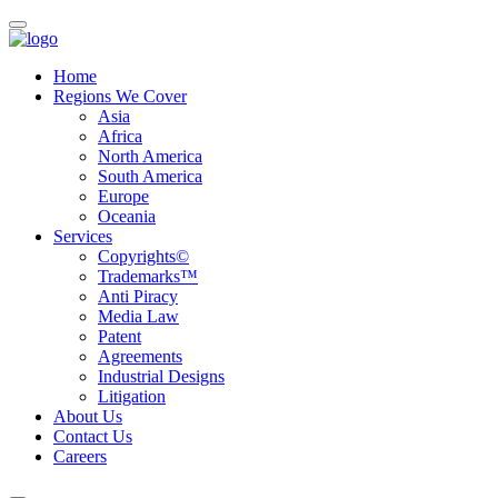
Home
Regions We Cover
Asia
Africa
North America
South America
Europe
Oceania
Services
Copyrights©
Trademarks™
Anti Piracy
Media Law
Patent
Agreements
Industrial Designs
Litigation
About Us
Contact Us
Careers