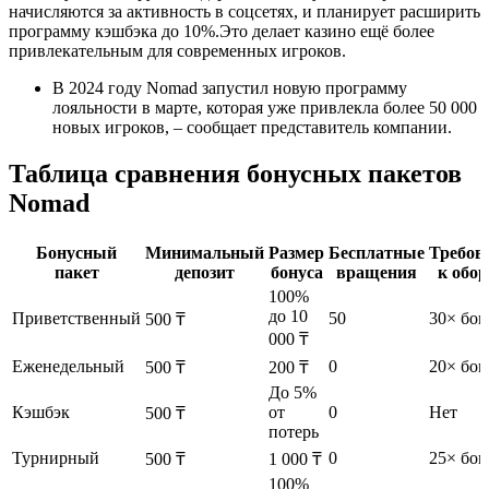
начисляются за активность в соцсетях, и планирует расширить
программу кэшбэка до 10%.Это делает казино ещё более
привлекательным для современных игроков.
В 2024 году Nomad запустил новую программу
лояльности в марте, которая уже привлекла более 50 000
новых игроков, – сообщает представитель компании.
Таблица сравнения бонусных пакетов
Nomad
Бонусный
Минимальный
Размер
Бесплатные
Требов
пакет
депозит
бонуса
вращения
к обор
100%
до 10
Приветственный
50
30× бон
500 ₸
000 ₸
Еженедельный
0
20× бон
500 ₸
200 ₸
До 5%
Кэшбэк
от
0
Нет
500 ₸
потерь
Турнирный
0
25× бон
500 ₸
1 000 ₸
100%