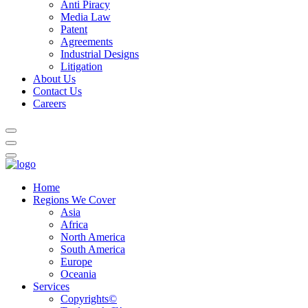
Anti Piracy
Media Law
Patent
Agreements
Industrial Designs
Litigation
About Us
Contact Us
Careers
Home
Regions We Cover
Asia
Africa
North America
South America
Europe
Oceania
Services
Copyrights©