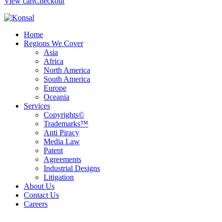
View cart
Checkout
Home
Regions We Cover
Asia
Africa
North America
South America
Europe
Oceania
Services
Copyrights©
Trademarks™
Anti Piracy
Media Law
Patent
Agreements
Industrial Designs
Litigation
About Us
Contact Us
Careers