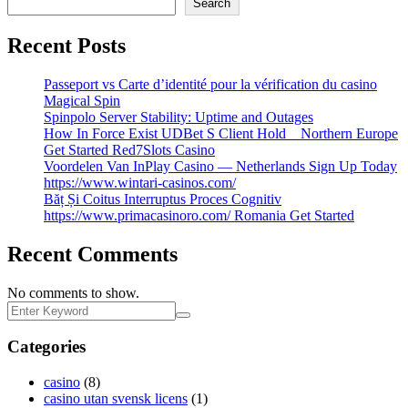
Search
Recent Posts
Passeport vs Carte d’identité pour la vérification du casino
Magical Spin
Spinpolo Server Stability: Uptime and Outages
How In Force Exist UDBet S Client Hold _ Northern Europe
Get Started Red7Slots Casino
Voordelen Van InPlay Casino — Netherlands Sign Up Today
https://www.wintari-casinos.com/
Băț Și Coitus Interruptus Proces Cognitiv
https://www.primacasinoro.com/ Romania Get Started
Recent Comments
No comments to show.
Categories
casino
(8)
casino utan svensk licens
(1)