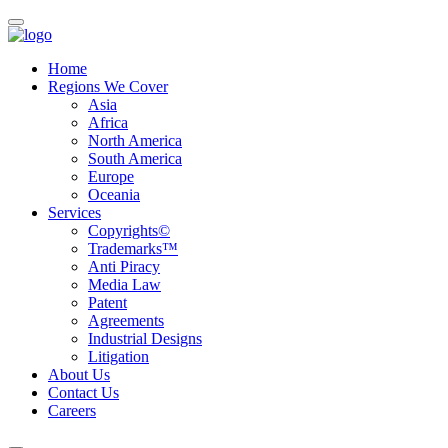
Home
Regions We Cover
Asia
Africa
North America
South America
Europe
Oceania
Services
Copyrights©
Trademarks™
Anti Piracy
Media Law
Patent
Agreements
Industrial Designs
Litigation
About Us
Contact Us
Careers