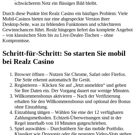
schwächerem Netz ein flüssiges Bild bleibt.
Durch diese Punkte löst Realz Casino ein häufiges Problem: Viele
Mobil‑Casinos bieten nur eine abgespeckte Version ihrer
Desktop‑Seite, was zu fehlenden Funktionen und schlechteren
Gewinnchancen führt. Realz hingegen liefert das komplette Angebot
– von klassischen Slots bis zu Live‑Dealer‑Tischen – ohne
Kompromisse.
Schritt‑für‑Schritt: So starten Sie mobil
bei Realz Casino
Browser öffnen – Nutzen Sie Chrome, Safari oder Firefox.
Die Seite erkennt automatisch Ihr Gerät.
Registrieren – Klicken Sie auf „Jetzt anmelden“ und geben
Sie Ihre Daten ein. Der Vorgang dauert nur wenige Minuten.
Willkommensbonus aktivieren – Nach der Verifizierung
erhalten Sie den Willkommensbonus und optional den Bonus
ohne Einzahlung.
Einzahlung tätigen – Wählen Sie eine der 12 verfügbaren
Zahlungsmethoden. Echtzeit‑Überweisungen sind in der
Regel innerhalb von 10 Minuten gutgeschrieben.
Spiel auswählen – Durchstöbern Sie das mobile Portfolio.
Klassiker wie
Dragonia
oder die neuesten Video‑Slots stehen