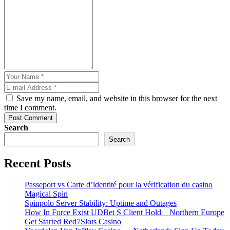
Save my name, email, and website in this browser for the next
time I comment.
Post Comment
Search
Search
Recent Posts
Passeport vs Carte d’identité pour la vérification du casino
Magical Spin
Spinpolo Server Stability: Uptime and Outages
How In Force Exist UDBet S Client Hold _ Northern Europe
Get Started Red7Slots Casino