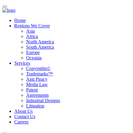
Home
Regions We Cover
Asia
Africa
North America
South America
Europe
Oceania
Services
Copyrights©
Trademarks™
Anti Piracy
Media Law
Patent
Agreements
Industrial Designs
Litigation
About Us
Contact Us
Careers