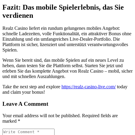
Fazit: Das mobile Spielerlebnis, das Sie
verdienen
Realz Casino liefert ein rundum gelungenes mobiles Angebot:
schnelle Ladezeiten, volle Funktionalität, ein attraktiver Bonus ohne
Einzahlung und ein umfangreiches Live‑Dealer‑Portfolio. Die
Plattform ist sicher, lizenziert und unterstützt verantwortungsvolles
Spielen.
Wenn Sie bereit sind, das mobile Spielen auf ein neues Level zu
heben, dann testen Sie die Plattform selbst. Starten Sie jetzt und
erleben Sie das komplette Angebot von Realz Casino – mobil, sicher
und mit schnellen Auszahlungen.
Take the next step and explore
https://realz-casino-live.com/
today
and claim your bonus!
Leave A Comment
Your email address will not be published. Required fields are
marked *