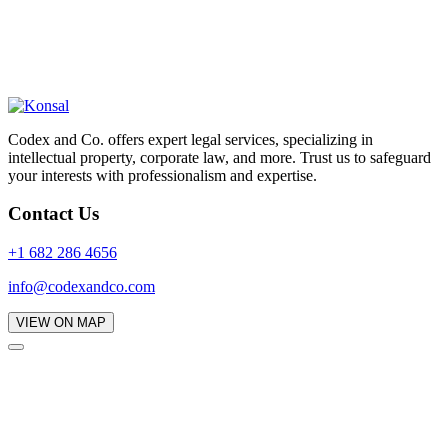
Codex and Co. offers expert legal services, specializing in
intellectual property, corporate law, and more. Trust us to safeguard
your interests with professionalism and expertise.
Contact Us
+1 682 286 4656
info@codexandco.com
VIEW ON MAP