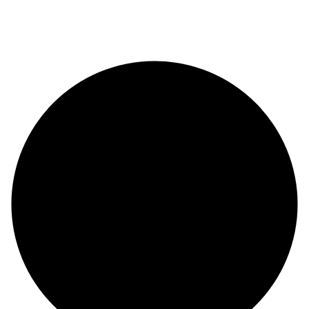
© Copyright 2024 |
Codex and Co.
| All Rights Reserved.