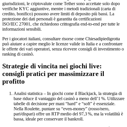
giurisdizioni, le criptovalute come Tether sono accettate solo dopo
verifiche KYC aggiuntive, mentre i metodi tradizionali (carta di
credito, bonifico) possono avere limiti di deposito più bassi. La
protezione dei dati personali è garantita da certificazioni
ISO/IEC 27001, che richiedono crittografia end‑to‑end per tutte le
informazioni sensibili.
Per i giocatori italiani, consultare risorse come Chiesadipiedigrotta
può aiutare a capire meglio le licenze valide in Italia e a confrontare
le offerte dei vari operatori, senza ricevere consigli di investimento o
ranking di casinò.
Strategie di vincita nei giochi live:
consigli pratici per massimizzare il
profitto
Analisi statistica – In giochi come il Blackjack, la strategia di
base riduce il vantaggio del casinò a meno dell’1 %. Utilizzare
tabelle di decisione per mani “hard” e “soft” è essenziale.
Nella Roulette, puntare su “even‑money” (rosso/nero,
pari/dispari) offre un RTP medio del 97,3 %, ma la volatilità è
bassa, ideale per conservare il bankroll.