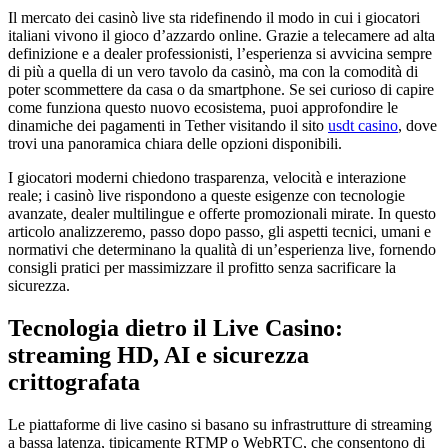
Il mercato dei casinò live sta ridefinendo il modo in cui i giocatori
italiani vivono il gioco d’azzardo online. Grazie a telecamere ad alta
definizione e a dealer professionisti, l’esperienza si avvicina sempre
di più a quella di un vero tavolo da casinò, ma con la comodità di
poter scommettere da casa o da smartphone. Se sei curioso di capire
come funziona questo nuovo ecosistema, puoi approfondire le
dinamiche dei pagamenti in Tether visitando il sito
usdt casino
, dove
trovi una panoramica chiara delle opzioni disponibili.
I giocatori moderni chiedono trasparenza, velocità e interazione
reale; i casinò live rispondono a queste esigenze con tecnologie
avanzate, dealer multilingue e offerte promozionali mirate. In questo
articolo analizzeremo, passo dopo passo, gli aspetti tecnici, umani e
normativi che determinano la qualità di un’esperienza live, fornendo
consigli pratici per massimizzare il profitto senza sacrificare la
sicurezza.
Tecnologia dietro il Live Casino:
streaming HD, AI e sicurezza
crittografata
Le piattaforme di live casino si basano su infrastrutture di streaming
a bassa latenza, tipicamente RTMP o WebRTC, che consentono di