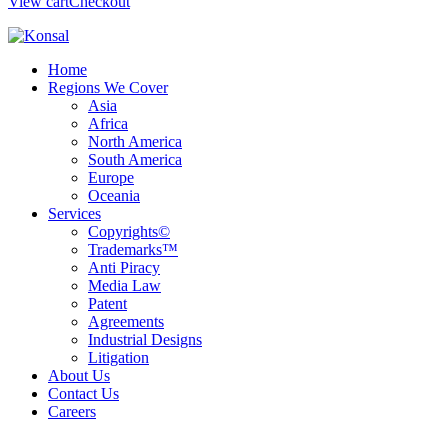
View cart
Checkout
Home
Regions We Cover
Asia
Africa
North America
South America
Europe
Oceania
Services
Copyrights©
Trademarks™
Anti Piracy
Media Law
Patent
Agreements
Industrial Designs
Litigation
About Us
Contact Us
Careers