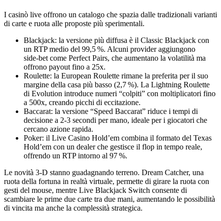
I casinò live offrono un catalogo che spazia dalle tradizionali varianti
di carte e ruota alle proposte più sperimentali.
Blackjack: la versione più diffusa è il Classic Blackjack con
un RTP medio del 99,5 %. Alcuni provider aggiungono
side‑bet come Perfect Pairs, che aumentano la volatilità ma
offrono payout fino a 25x.
Roulette: la European Roulette rimane la preferita per il suo
margine della casa più basso (2,7 %). La Lightning Roulette
di Evolution introduce numeri “colpiti” con moltiplicatori fino
a 500x, creando picchi di eccitazione.
Baccarat: la versione “Speed Baccarat” riduce i tempi di
decisione a 2‑3 secondi per mano, ideale per i giocatori che
cercano azione rapida.
Poker: il Live Casino Hold’em combina il formato del Texas
Hold’em con un dealer che gestisce il flop in tempo reale,
offrendo un RTP intorno al 97 %.
Le novità 3‑D stanno guadagnando terreno. Dream Catcher, una
ruota della fortuna in realtà virtuale, permette di girare la ruota con
gesti del mouse, mentre Live Blackjack Switch consente di
scambiare le prime due carte tra due mani, aumentando le possibilità
di vincita ma anche la complessità strategica.