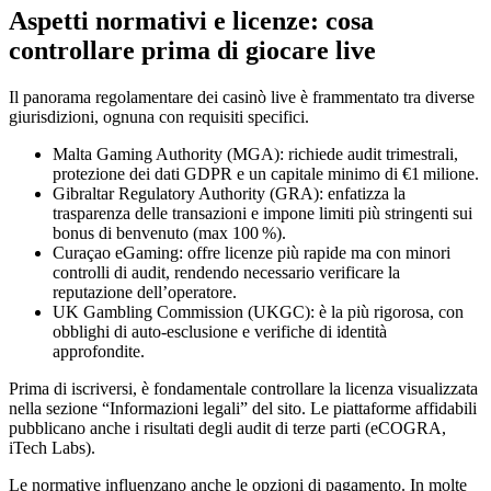
Aspetti normativi e licenze: cosa
controllare prima di giocare live
Il panorama regolamentare dei casinò live è frammentato tra diverse
giurisdizioni, ognuna con requisiti specifici.
Malta Gaming Authority (MGA): richiede audit trimestrali,
protezione dei dati GDPR e un capitale minimo di €1 milione.
Gibraltar Regulatory Authority (GRA): enfatizza la
trasparenza delle transazioni e impone limiti più stringenti sui
bonus di benvenuto (max 100 %).
Curaçao eGaming: offre licenze più rapide ma con minori
controlli di audit, rendendo necessario verificare la
reputazione dell’operatore.
UK Gambling Commission (UKGC): è la più rigorosa, con
obblighi di auto‑esclusione e verifiche di identità
approfondite.
Prima di iscriversi, è fondamentale controllare la licenza visualizzata
nella sezione “Informazioni legali” del sito. Le piattaforme affidabili
pubblicano anche i risultati degli audit di terze parti (eCOGRA,
iTech Labs).
Le normative influenzano anche le opzioni di pagamento. In molte