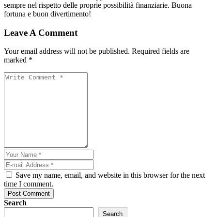
sempre nel rispetto delle proprie possibilità finanziarie. Buona
fortuna e buon divertimento!
Leave A Comment
Your email address will not be published. Required fields are
marked *
Save my name, email, and website in this browser for the next
time I comment.
Post Comment
Search
Search