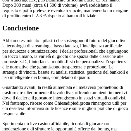
Dopo 300 mani (circa €1 500 di volume), avrà soddisfatto il
requisito e potrà prelevare eventuali vincite, mantenendo un margine
di profitto entro il 2‑3 % rispetto al bankroll iniziale.
Conclusione
Abbiamo esaminato i pilastri che sostengono il futuro del gioco live:
la tecnologia di streaming a bassa latenza, l’intelligenza artificiale
per sicurezza e ottimizzazione, i dealer professionali che aggiungono
un tocco umano, la varietà di giochi che spazia dalle classiche alle
proposte 3‑D, l’interfaccia mobile‑first che personalizza l’esperienza
e le normative che garantiscono trasparenza e protezione. Le
strategie di vincita, basate su analisi statistica, gestione del bankroll e
uso intelligente dei bonus, completano il quadro.
Guardando avanti, la realtà aumentata e i metaversi promettono di
trasformare ulteriormente il tavolo live, offrendo ambienti immersivi
dove il dealer e il giocatore interagiscono in spazi virtuali condivisi.
Nel frattempo, risorse come Chiesadipiedigrotta rimangono utili per
chi desidera informarsi sulle licenze e sulle migliori pratiche di gioco
responsabile.
Sperimenta un live casino affidabile, ricorda di giocare con
moderazione e di sfruttare le opportunità offerte dai bonus, ma