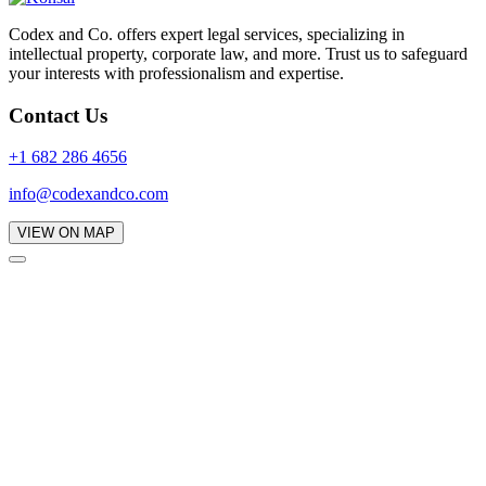
Codex and Co. offers expert legal services, specializing in
intellectual property, corporate law, and more. Trust us to safeguard
your interests with professionalism and expertise.
Contact Us
+1 682 286 4656
info@codexandco.com
VIEW ON MAP