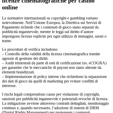
licenze cinematografiche per casinò
online
Le normative internazionali su copyright e gambling variano
notevolmente. Nell’Unione Europea, la Direttiva sui Servizi di
Pagamento richiede che i contenuti di gioco siano separati da
pubblicità ingannevole, mentre le leggi sul diritto d’autore
impongono licenze esplicite per ogni utilizzo di immagini, suoni o
trame.
Le procedure di verifica includono:
– Controllo della validità della licenza cinematografica tramite
agenzie di gestione dei diritti.
– Audit trimestrali da parte di enti di certificazione (es. eCOGRA)
per garantire che le meccaniche di payout non siano alterate da
elementi brandizzati.
– Implementazione di policy interne che richiedono la separazione
dei dati di gioco da quelli di marketing per evitare conflitti di
interesse.
I rischi legali comprendono cause per violazione di copyright,
sanzioni per pubblicità ingannevole e potenziali revoche di licenza.
La mitigazione avviene attraverso contratti dettagliati, monitoraggio
continuo e, quando necessario, l’adozione di sistemi di DRM
(Digital Rights Management) per proteggere i contenuti.