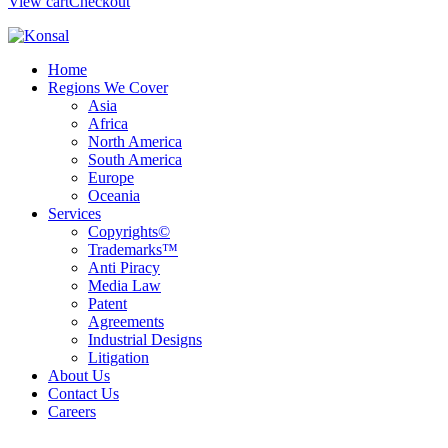
View cart
Checkout
Home
Regions We Cover
Asia
Africa
North America
South America
Europe
Oceania
Services
Copyrights©
Trademarks™
Anti Piracy
Media Law
Patent
Agreements
Industrial Designs
Litigation
About Us
Contact Us
Careers