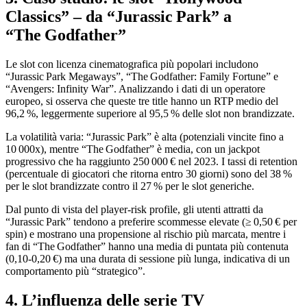
Classics” – da “Jurassic Park” a
“The Godfather”
Le slot con licenza cinematografica più popolari includono
“Jurassic Park Megaways”, “The Godfather: Family Fortune” e
“Avengers: Infinity War”. Analizzando i dati di un operatore
europeo, si osserva che queste tre title hanno un RTP medio del
96,2 %, leggermente superiore al 95,5 % delle slot non brandizzate.
La volatilità varia: “Jurassic Park” è alta (potenziali vincite fino a
10 000x), mentre “The Godfather” è media, con un jackpot
progressivo che ha raggiunto 250 000 € nel 2023. I tassi di retention
(percentuale di giocatori che ritorna entro 30 giorni) sono del 38 %
per le slot brandizzate contro il 27 % per le slot generiche.
Dal punto di vista del player‑risk profile, gli utenti attratti da
“Jurassic Park” tendono a preferire scommesse elevate (≥ 0,50 € per
spin) e mostrano una propensione al rischio più marcata, mentre i
fan di “The Godfather” hanno una media di puntata più contenuta
(0,10‑0,20 €) ma una durata di sessione più lunga, indicativa di un
comportamento più “strategico”.
4. L’influenza delle serie TV