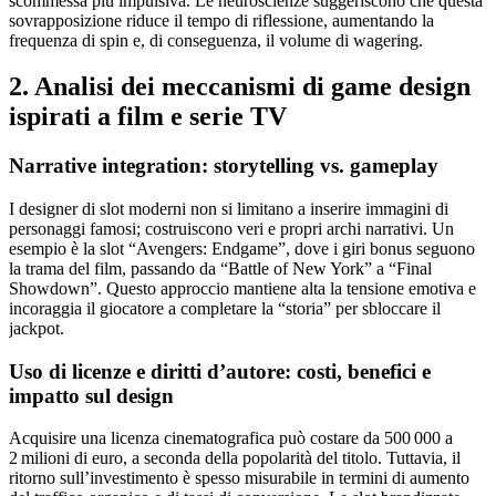
scommessa più impulsiva. Le neuroscienze suggeriscono che questa
sovrapposizione riduce il tempo di riflessione, aumentando la
frequenza di spin e, di conseguenza, il volume di wagering.
2. Analisi dei meccanismi di game design
ispirati a film e serie TV
Narrative integration: storytelling vs. gameplay
I designer di slot moderni non si limitano a inserire immagini di
personaggi famosi; costruiscono veri e propri archi narrativi. Un
esempio è la slot “Avengers: Endgame”, dove i giri bonus seguono
la trama del film, passando da “Battle of New York” a “Final
Showdown”. Questo approccio mantiene alta la tensione emotiva e
incoraggia il giocatore a completare la “storia” per sbloccare il
jackpot.
Uso di licenze e diritti d’autore: costi, benefici e
impatto sul design
Acquisire una licenza cinematografica può costare da 500 000 a
2 milioni di euro, a seconda della popolarità del titolo. Tuttavia, il
ritorno sull’investimento è spesso misurabile in termini di aumento