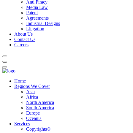
Anti Piracy
Media Law
Patent
Agreements
Industrial Designs
Litigation
About Us
Contact Us
Careers
Home
Regions We Cover
Asia
Africa
North America
South America
Europe
Oceania
Services
Copyrights©