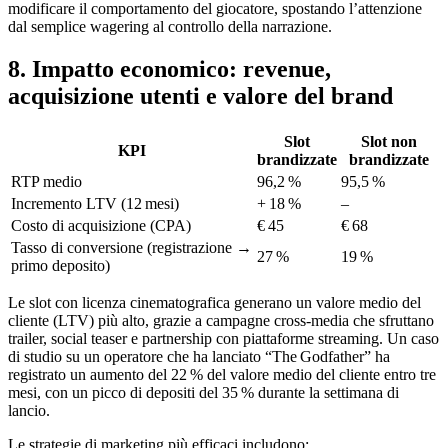
modificare il comportamento del giocatore, spostando l’attenzione
dal semplice wagering al controllo della narrazione.
8. Impatto economico: revenue,
acquisizione utenti e valore del brand
Slot
Slot non
KPI
brandizzate
brandizzate
RTP medio
96,2 %
95,5 %
Incremento LTV (12 mesi)
+ 18 %
–
Costo di acquisizione (CPA)
€ 45
€ 68
Tasso di conversione (registrazione →
27 %
19 %
primo deposito)
Le slot con licenza cinematografica generano un valore medio del
cliente (LTV) più alto, grazie a campagne cross‑media che sfruttano
trailer, social teaser e partnership con piattaforme streaming. Un caso
di studio su un operatore che ha lanciato “The Godfather” ha
registrato un aumento del 22 % del valore medio del cliente entro tre
mesi, con un picco di depositi del 35 % durante la settimana di
lancio.
Le strategie di marketing più efficaci includono: