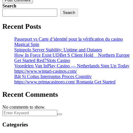
Post Comment
Search
Search
Recent Posts
Passeport vs Carte d’identité pour la vérification du casino
Magical Spin
Spinpolo Server Stability: Uptime and Outages
How In Force Exist UDBet S Client Hold _ Northern Europe
Get Started Red7Slots Casino
Voordelen Van InPlay Casino — Netherlands Sign Up Today
https://www.wintari-casinos.com/
Băț Și Coitus Interruptus Proces Cognitiv
https://www.primacasinoro.com/ Romania Get Started
Recent Comments
No comments to show.
Categories