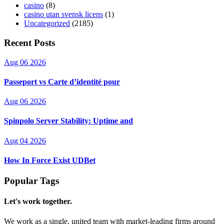
casino
(8)
casino utan svensk licens
(1)
Uncategorized
(2185)
Recent Posts
Aug 06 2026
Passeport vs Carte d’identité pour
Aug 06 2026
Spinpolo Server Stability: Uptime and
Aug 04 2026
How In Force Exist UDBet
Popular Tags
Let's work together.
We work as a single, united team with market-leading firms around