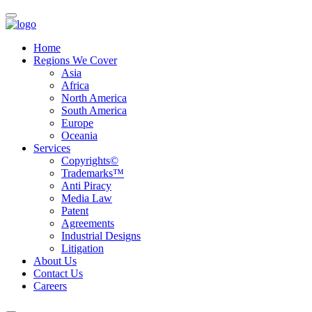
Home
Regions We Cover
Asia
Africa
North America
South America
Europe
Oceania
Services
Copyrights©
Trademarks™
Anti Piracy
Media Law
Patent
Agreements
Industrial Designs
Litigation
About Us
Contact Us
Careers