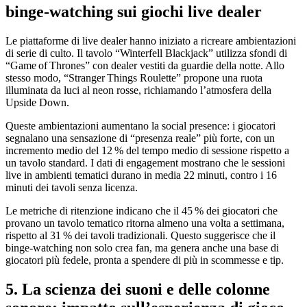
binge‑watching sui giochi live dealer
Le piattaforme di live dealer hanno iniziato a ricreare ambientazioni
di serie di culto. Il tavolo “Winterfell Blackjack” utilizza sfondi di
“Game of Thrones” con dealer vestiti da guardie della notte. Allo
stesso modo, “Stranger Things Roulette” propone una ruota
illuminata da luci al neon rosse, richiamando l’atmosfera della
Upside Down.
Queste ambientazioni aumentano la social presence: i giocatori
segnalano una sensazione di “presenza reale” più forte, con un
incremento medio del 12 % del tempo medio di sessione rispetto a
un tavolo standard. I dati di engagement mostrano che le sessioni
live in ambienti tematici durano in media 22 minuti, contro i 16
minuti dei tavoli senza licenza.
Le metriche di ritenzione indicano che il 45 % dei giocatori che
provano un tavolo tematico ritorna almeno una volta a settimana,
rispetto al 31 % dei tavoli tradizionali. Questo suggerisce che il
binge‑watching non solo crea fan, ma genera anche una base di
giocatori più fedele, pronta a spendere di più in scommesse e tip.
5. La scienza dei suoni e delle colonne