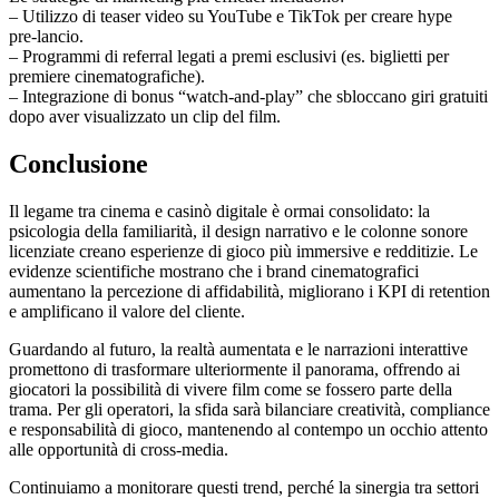
– Utilizzo di teaser video su YouTube e TikTok per creare hype
pre‑lancio.
– Programmi di referral legati a premi esclusivi (es. biglietti per
premiere cinematografiche).
– Integrazione di bonus “watch‑and‑play” che sbloccano giri gratuiti
dopo aver visualizzato un clip del film.
Conclusione
Il legame tra cinema e casinò digitale è ormai consolidato: la
psicologia della familiarità, il design narrativo e le colonne sonore
licenziate creano esperienze di gioco più immersive e redditizie. Le
evidenze scientifiche mostrano che i brand cinematografici
aumentano la percezione di affidabilità, migliorano i KPI di retention
e amplificano il valore del cliente.
Guardando al futuro, la realtà aumentata e le narrazioni interattive
promettono di trasformare ulteriormente il panorama, offrendo ai
giocatori la possibilità di vivere film come se fossero parte della
trama. Per gli operatori, la sfida sarà bilanciare creatività, compliance
e responsabilità di gioco, mantenendo al contempo un occhio attento
alle opportunità di cross‑media.
Continuiamo a monitorare questi trend, perché la sinergia tra settori