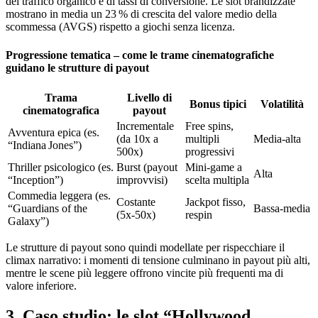
del traffico organico e di tassi di conversione. Le slot brandizzate
mostrano in media un 23 % di crescita del valore medio della
scommessa (AVGS) rispetto a giochi senza licenza.
Progressione tematica – come le trame cinematografiche
guidano le strutture di payout
Trama
Livello di
Bonus tipici
Volatilità
cinematografica
payout
Incrementale
Free spins,
Avventura epica (es.
(da 10x a
multipli
Media‑alta
“Indiana Jones”)
500x)
progressivi
Thriller psicologico (es.
Burst (payout
Mini‑game a
Alta
“Inception”)
improvvisi)
scelta multipla
Commedia leggera (es.
Costante
Jackpot fisso,
“Guardians of the
Bassa‑media
(5x‑50x)
respin
Galaxy”)
Le strutture di payout sono quindi modellate per rispecchiare il
climax narrativo: i momenti di tensione culminano in payout più alti,
mentre le scene più leggere offrono vincite più frequenti ma di
valore inferiore.
3. Caso studio: le slot “Hollywood