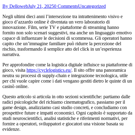
By Delloweb
July 21, 2025
0 Comments
Uncategorized
Negli ultimi dieci anni l’intersezione tra intrattenimento visivo e
gioco d’azzardo online è diventata un vero laboratorio di
innovazione. Film, serie TV e piattaforme di streaming hanno
fornito non solo scenari suggestivi, ma anche un linguaggio emotivo
capace di influenzare le decisioni di scommessa. Gli operatori hanno
capito che un’immagine familiare può ridurre la percezione del
rischio, trasformando il semplice atto del click in un’esperienza
narrativa.
Per approfondire come la logistica digitale influisce su piattaforme di
gioco, visita
https://cyclelogistics.eu/
. Il sito offre una panoramica
neutra su processi di supply‑chain e integrazione tecnologica, utile
per chi vuole capire come i dati vengano gestiti dietro le quinte di un
casinò online.
Questo articolo si articola in otto sezioni scientifiche: partiamo dalle
radici psicologiche del richiamo cinematografico, passiamo per il
game design, analizziamo casi studio concreti, e concludiamo con
prospettive future e impatti economici. Ogni capitolo è supportato da
studi neuroscientifici, analisi statistiche e riferimenti normativi, per
fornire a operatori, sviluppatori e giocatori una visione basata su
evidenze.