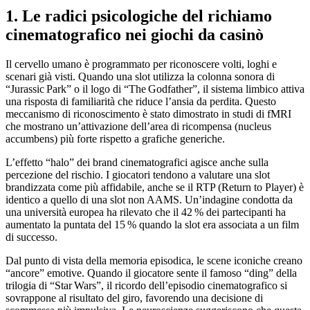
1. Le radici psicologiche del richiamo
cinematografico nei giochi da casinò
Il cervello umano è programmato per riconoscere volti, loghi e
scenari già visti. Quando una slot utilizza la colonna sonora di
“Jurassic Park” o il logo di “The Godfather”, il sistema limbico attiva
una risposta di familiarità che riduce l’ansia da perdita. Questo
meccanismo di riconoscimento è stato dimostrato in studi di fMRI
che mostrano un’attivazione dell’area di ricompensa (nucleus
accumbens) più forte rispetto a grafiche generiche.
L’effetto “halo” dei brand cinematografici agisce anche sulla
percezione del rischio. I giocatori tendono a valutare una slot
brandizzata come più affidabile, anche se il RTP (Return to Player) è
identico a quello di una slot non AAMS. Un’indagine condotta da
una università europea ha rilevato che il 42 % dei partecipanti ha
aumentato la puntata del 15 % quando la slot era associata a un film
di successo.
Dal punto di vista della memoria episodica, le scene iconiche creano
“ancore” emotive. Quando il giocatore sente il famoso “ding” della
trilogia di “Star Wars”, il ricordo dell’episodio cinematografico si
sovrappone al risultato del giro, favorendo una decisione di