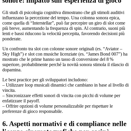
sonore: impatto sull’esperienza di gioco
Gli studi di psicologia cognitiva dimostrano che gli stimoli auditivi
influenzano la percezione del tempo. Una colonna sonora epica,
come quella di “Interstellar”, può far percepire un giro di slot come
più breve, aumentando la frequenza di spin. Al contrario, suoni più
lenti e bassi riducono la velocità percepita, favorendo decisioni più
ponderate.
Un confronto tra slot con colonne sonore originali (es. “Aviator –
Sky High”) e slot con musiche licenziate (es. “James Bond 007”) ha
mostrato che le prime hanno un tasso di conversione del 8 %
superiore, probabilmente perché la novità sonora stimola il rilascio di
dopamina.
Le best practice per gli sviluppatori includono:
– Utilizzare loop musicali dinamici che cambiano in base al livello di
vincita.
– Sincronizzare effetti sonori di vincita con picchi di volume per
enfatizzare il payoff.
– Offrire opzioni di volume personalizzabile per rispettare le
preferenze di gioco responsabile.
6. Aspetti normativi e di compliance nelle