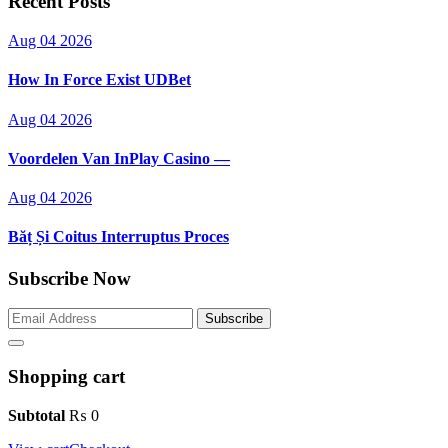
Recent Posts
Aug 04 2026
How In Force Exist UDBet
Aug 04 2026
Voordelen Van InPlay Casino —
Aug 04 2026
Băț Și Coitus Interruptus Proces
Subscribe Now
Subscribe
Shopping cart
Subtotal
₨
0