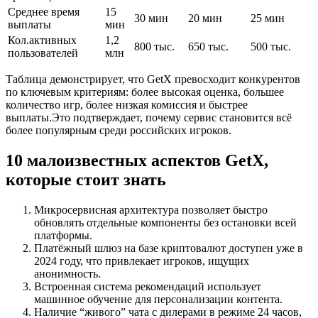
Среднее время
15
30 мин
20 мин
25 мин
выплаты
мин
Кол.активных
1,2
800 тыс.
650 тыс.
500 тыс.
пользователей
млн
Таблица демонстрирует, что GetX превосходит конкурентов
по ключевым критериям: более высокая оценка, большее
количество игр, более низкая комиссия и быстрее
выплаты.Это подтверждает, почему сервис становится всё
более популярным среди российских игроков.
10 малоизвестных аспектов GetX,
которые стоит знать
Микросервисная архитектура позволяет быстро
обновлять отдельные компоненты без остановки всей
платформы.
Платёжный шлюз на базе криптовалют доступен уже в
2024 году, что привлекает игроков, ищущих
анонимность.
Встроенная система рекомендаций использует
машинное обучение для персонализации контента.
Наличие “живого” чата с дилерами в режиме 24 часов,