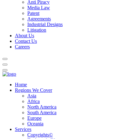
Anti Piracy
Media Law
Patent
Agreements
Industrial Designs
Litigation
About Us
Contact Us
Careers
Home
Regions We Cover
Asia
Africa
North America
South America
Europe
Oceania
Services
Copyrights©