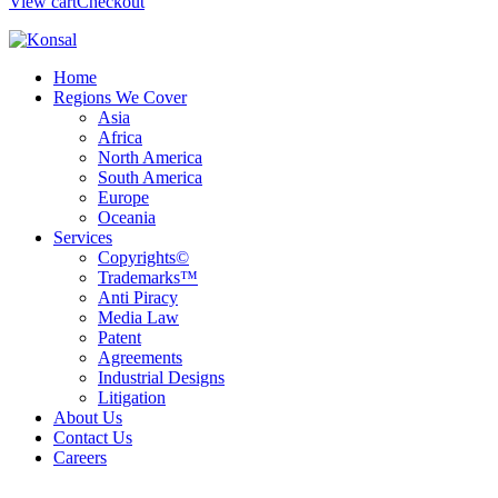
View cart
Checkout
Home
Regions We Cover
Asia
Africa
North America
South America
Europe
Oceania
Services
Copyrights©
Trademarks™
Anti Piracy
Media Law
Patent
Agreements
Industrial Designs
Litigation
About Us
Contact Us
Careers