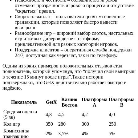
отмечают прозрачность игрового процесса и отсутствие
“скрытых” правил.
Скорость выплат – пользователи ценят мгновенные
транзакции, которые позволяют быстро вывести
выигрыш.
Разнообразие игр – широкий выбор слотов, настольных
игр и живых дилеров делает платформу
привлекательной для разных категорий игроков.
Поддержка клиентов – оперативная служба поддержки
24/7, доступная как через чат, так и по телефону.
Одним из ярких примеров положительных отзывов стал
пользователь, который упомянул, что “получил свой выигрыш
в течение 15 минут после игры”.Такие истории
подтверждают, что GetX действительно работает быстро и
надёжно.
Казино
Платформа
Платформа
Показатель
GetX
Восток
A
B
Средняя оценка
4,8
4,5
4,2
4,0
(5‑зв)
Кол.игр
350
280
300
250
Комиссия за
2%
3,5%
4%
5%
транзакцию