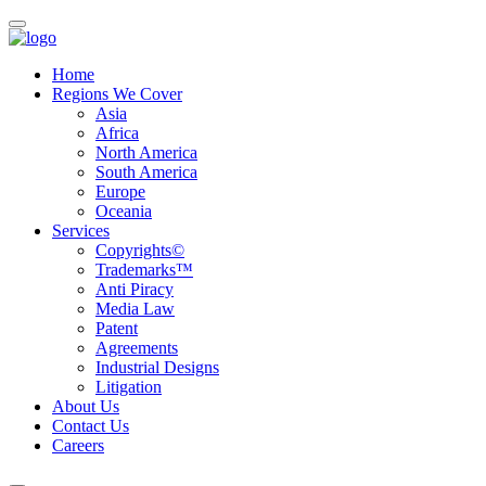
Home
Regions We Cover
Asia
Africa
North America
South America
Europe
Oceania
Services
Copyrights©
Trademarks™
Anti Piracy
Media Law
Patent
Agreements
Industrial Designs
Litigation
About Us
Contact Us
Careers