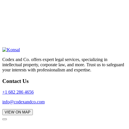
Codex and Co. offers expert legal services, specializing in
intellectual property, corporate law, and more. Trust us to safeguard
your interests with professionalism and expertise.
Contact Us
+1 682 286 4656
info@codexandco.com
VIEW ON MAP