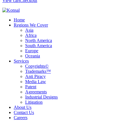
View cart
Checkout
Home
Regions We Cover
Asia
Africa
North America
South America
Europe
Oceania
Services
Copyrights©
Trademarks™
Anti Piracy
Media Law
Patent
Agreements
Industrial Designs
Litigation
About Us
Contact Us
Careers