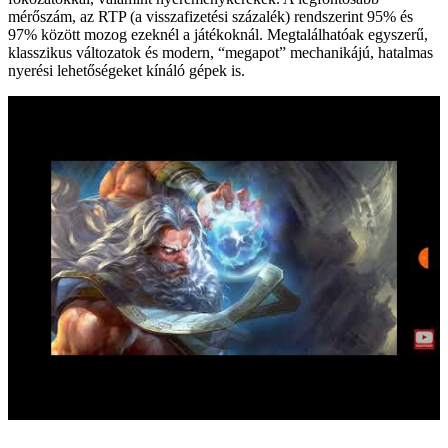
mérőszám, az RTP (a visszafizetési százalék) rendszerint 95% és
97% között mozog ezeknél a játékoknál. Megtalálhatóak egyszerű,
klasszikus változatok és modern, “megapot” mechanikájú, hatalmas
nyerési lehetőségeket kínáló gépek is.