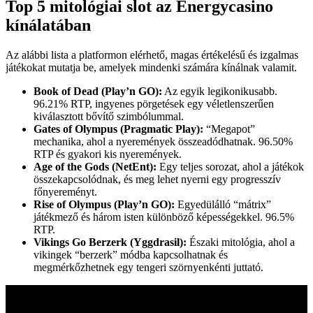
Top 5 mitológiai slot az Energycasino
kínálatában
Az alábbi lista a platformon elérhető, magas értékelésű és izgalmas
játékokat mutatja be, amelyek mindenki számára kínálnak valamit.
Book of Dead (Play’n GO):
Az egyik legikonikusabb.
96.21% RTP, ingyenes pörgetések egy véletlenszerűen
kiválasztott bővítő szimbólummal.
Gates of Olympus (Pragmatic Play):
“Megapot”
mechanika, ahol a nyeremények összeadódhatnak. 96.50%
RTP és gyakori kis nyeremények.
Age of the Gods (NetEnt):
Egy teljes sorozat, ahol a játékok
összekapcsolódnak, és meg lehet nyerni egy progresszív
főnyereményt.
Rise of Olympus (Play’n GO):
Egyedülálló “mátrix”
játékmező és három isten különböző képességekkel. 96.5%
RTP.
Vikings Go Berzerk (Yggdrasil):
Északi mitológia, ahol a
vikingek “berzerk” módba kapcsolhatnak és
megmérkőzhetnek egy tengeri szörnyenkénti juttató.