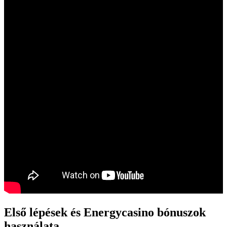
Első lépések és Energycasino bónuszok
használata