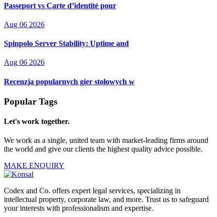
Passeport vs Carte d’identité pour
Aug 06 2026
Spinpolo Server Stability: Uptime and
Aug 06 2026
Recenzja popularnych gier stołowych w
Popular Tags
Let's work together.
We work as a single, united team with market-leading firms around
the world and give our clients the highest quality advice possible.
MAKE ENQUIRY
Codex and Co. offers expert legal services, specializing in
intellectual property, corporate law, and more. Trust us to safeguard
your interests with professionalism and expertise.