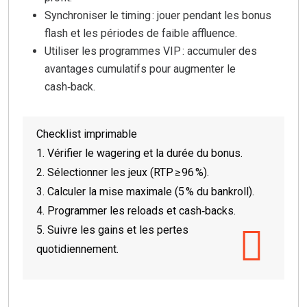
Synchroniser le timing : jouer pendant les bonus
flash et les périodes de faible affluence.
Utiliser les programmes VIP : accumuler des
avantages cumulatifs pour augmenter le
cash‑back.
Checklist imprimable
1. Vérifier le wagering et la durée du bonus.
2. Sélectionner les jeux (RTP ≥ 96 %).
3. Calculer la mise maximale (5 % du bankroll).
4. Programmer les reloads et cash‑backs.
5. Suivre les gains et les pertes
quotidiennement.