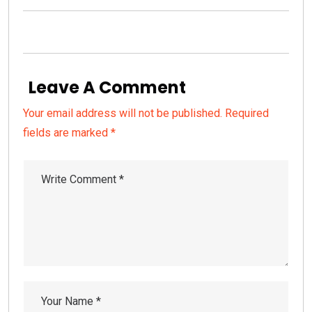
Leave A Comment
Your email address will not be published. Required
fields are marked *