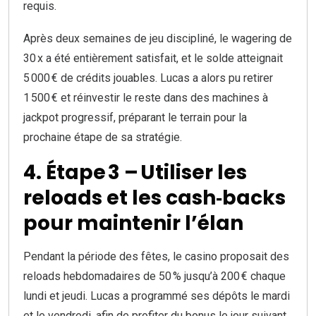
requis.
Après deux semaines de jeu discipliné, le wagering de
30 x a été entièrement satisfait, et le solde atteignait
5 000 € de crédits jouables. Lucas a alors pu retirer
1 500 € et réinvestir le reste dans des machines à
jackpot progressif, préparant le terrain pour la
prochaine étape de sa stratégie.
4. Étape 3 – Utiliser les
reloads et les cash‑backs
pour maintenir l’élan
Pendant la période des fêtes, le casino proposait des
reloads hebdomadaires de 50 % jusqu’à 200 € chaque
lundi et jeudi. Lucas a programmé ses dépôts le mardi
et le vendredi, afin de profiter du bonus le jour suivant,