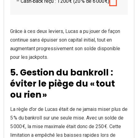
– Cash‑back reçu : 1 200 € (20 % de 6 000 €)
Grâce à ces deux leviers, Lucas a pu jouer de façon
continue sans épuiser son capital initial, tout en
augmentant progressivement son solde disponible
pour les jackpots.
5. Gestion du bankroll :
éviter le piège du « tout
ou rien »
La règle d’or de Lucas était de ne jamais miser plus de
5 % du bankroll sur une seule mise. Avec un solde de
5 000 €, la mise maximale était donc de 250 €. Cette
limitation a empêché les baisses rapides lors de