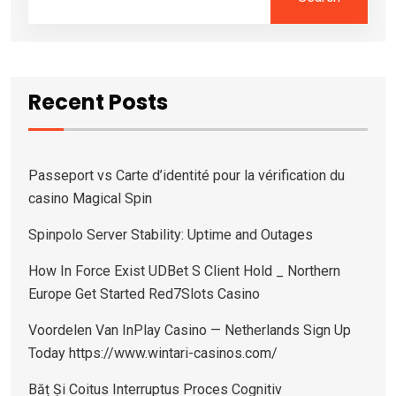
Recent Posts
Passeport vs Carte d’identité pour la vérification du
casino Magical Spin
Spinpolo Server Stability: Uptime and Outages
How In Force Exist UDBet S Client Hold _ Northern
Europe Get Started Red7Slots Casino
Voordelen Van InPlay Casino — Netherlands Sign Up
Today https://www.wintari-casinos.com/
Băț Și Coitus Interruptus Proces Cognitiv