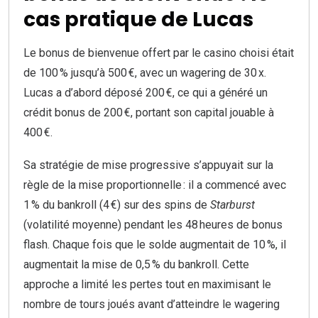
cas pratique de Lucas
Le bonus de bienvenue offert par le casino choisi était
de 100 % jusqu’à 500 €, avec un wagering de 30 x.
Lucas a d’abord déposé 200 €, ce qui a généré un
crédit bonus de 200 €, portant son capital jouable à
400 €.
Sa stratégie de mise progressive s’appuyait sur la
règle de la mise proportionnelle : il a commencé avec
1 % du bankroll (4 €) sur des spins de
Starburst
(volatilité moyenne) pendant les 48 heures de bonus
flash. Chaque fois que le solde augmentait de 10 %, il
augmentait la mise de 0,5 % du bankroll. Cette
approche a limité les pertes tout en maximisant le
nombre de tours joués avant d’atteindre le wagering