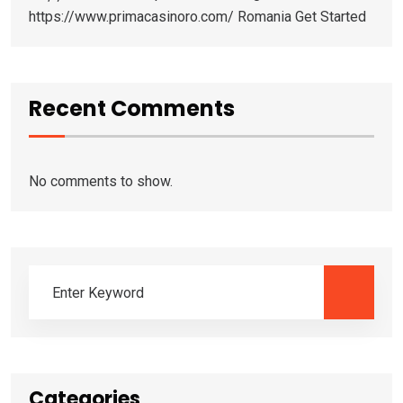
https://www.primacasinoro.com/ Romania Get Started
Recent Comments
No comments to show.
Categories