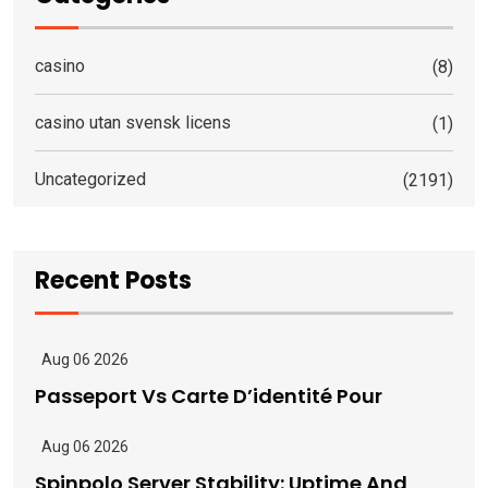
casino
(8)
casino utan svensk licens
(1)
Uncategorized
(2191)
Recent Posts
Aug 06 2026
Passeport Vs Carte D’identité Pour
Aug 06 2026
Spinpolo Server Stability: Uptime And