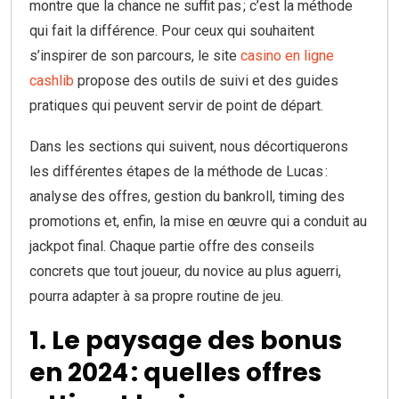
montre que la chance ne suffit pas ; c’est la méthode
qui fait la différence. Pour ceux qui souhaitent
s’inspirer de son parcours, le site
casino en ligne
cashlib
propose des outils de suivi et des guides
pratiques qui peuvent servir de point de départ.
Dans les sections qui suivent, nous décortiquerons
les différentes étapes de la méthode de Lucas :
analyse des offres, gestion du bankroll, timing des
promotions et, enfin, la mise en œuvre qui a conduit au
jackpot final. Chaque partie offre des conseils
concrets que tout joueur, du novice au plus aguerri,
pourra adapter à sa propre routine de jeu.
1. Le paysage des bonus
en 2024 : quelles offres