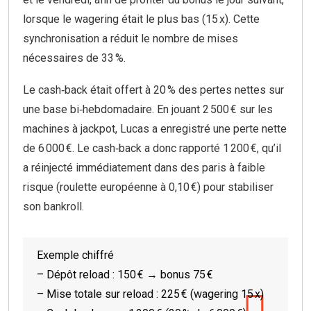
lorsque le wagering était le plus bas (15 x). Cette
synchronisation a réduit le nombre de mises
nécessaires de 33 %.
Le cash‑back était offert à 20 % des pertes nettes sur
une base bi‑hebdomadaire. En jouant 2 500 € sur les
machines à jackpot, Lucas a enregistré une perte nette
de 6 000 €. Le cash‑back a donc rapporté 1 200 €, qu’il
a réinjecté immédiatement dans des paris à faible
risque (roulette européenne à 0,10 €) pour stabiliser
son bankroll.
Exemple chiffré
– Dépôt reload : 150 € → bonus 75 €
– Mise totale sur reload : 225 € (wagering 15 x)