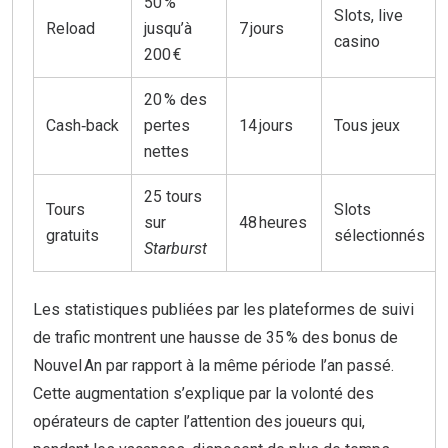
50 %
Slots, live
Reload
jusqu’à
7 jours
casino
200 €
20 % des
Cash‑back
pertes
14 jours
Tous jeux
nettes
25 tours
Tours
Slots
sur
48 heures
gratuits
sélectionnés
Starburst
Les statistiques publiées par les plateformes de suivi
de trafic montrent une hausse de 35 % des bonus de
Nouvel An par rapport à la même période l’an passé.
Cette augmentation s’explique par la volonté des
opérateurs de capter l’attention des joueurs qui,