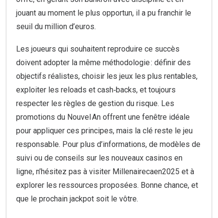
jouant au moment le plus opportun, il a pu franchir le
seuil du million d’euros.
Les joueurs qui souhaitent reproduire ce succès
doivent adopter la même méthodologie : définir des
objectifs réalistes, choisir les jeux les plus rentables,
exploiter les reloads et cash‑backs, et toujours
respecter les règles de gestion du risque. Les
promotions du Nouvel An offrent une fenêtre idéale
pour appliquer ces principes, mais la clé reste le jeu
responsable. Pour plus d’informations, de modèles de
suivi ou de conseils sur les nouveaux casinos en
ligne, n’hésitez pas à visiter Millenairecaen2025 et à
explorer les ressources proposées. Bonne chance, et
que le prochain jackpot soit le vôtre.