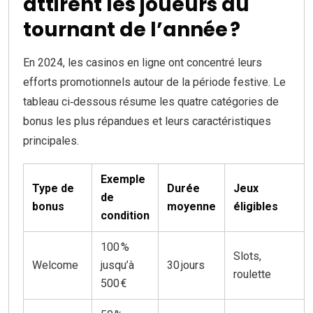
attirent les joueurs au
tournant de l’année ?
En 2024, les casinos en ligne ont concentré leurs
efforts promotionnels autour de la période festive. Le
tableau ci‑dessous résume les quatre catégories de
bonus les plus répandues et leurs caractéristiques
principales.
Exemple
Type de
Durée
Jeux
de
bonus
moyenne
éligibles
condition
100 %
Slots,
Welcome
jusqu’à
30 jours
roulette
500 €