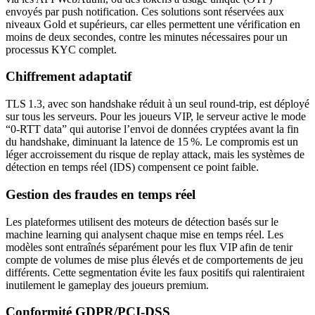
envoyés par push notification. Ces solutions sont réservées aux
niveaux Gold et supérieurs, car elles permettent une vérification en
moins de deux secondes, contre les minutes nécessaires pour un
processus KYC complet.
Chiffrement adaptatif
TLS 1.3, avec son handshake réduit à un seul round‑trip, est déployé
sur tous les serveurs. Pour les joueurs VIP, le serveur active le mode
“0‑RTT data” qui autorise l’envoi de données cryptées avant la fin
du handshake, diminuant la latence de 15 %. Le compromis est un
léger accroissement du risque de replay attack, mais les systèmes de
détection en temps réel (IDS) compensent ce point faible.
Gestion des fraudes en temps réel
Les plateformes utilisent des moteurs de détection basés sur le
machine learning qui analysent chaque mise en temps réel. Les
modèles sont entraînés séparément pour les flux VIP afin de tenir
compte de volumes de mise plus élevés et de comportements de jeu
différents. Cette segmentation évite les faux positifs qui ralentiraient
inutilement le gameplay des joueurs premium.
Conformité GDPR/PCI‑DSS