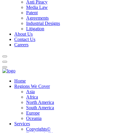
Anti Piracy
Media Law
Patent
Agreements
Industrial Designs
Litigation
About Us
Contact Us
Careers
Home
Regions We Cover
Asia
Africa
North America
South America
Europe
Oceania
Services
Copyrights©