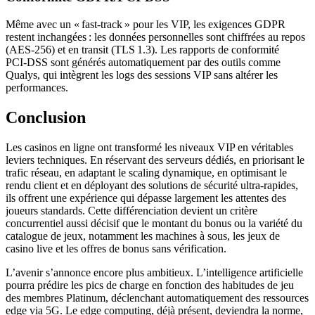
Même avec un « fast‑track » pour les VIP, les exigences GDPR
restent inchangées : les données personnelles sont chiffrées au repos
(AES‑256) et en transit (TLS 1.3). Les rapports de conformité
PCI‑DSS sont générés automatiquement par des outils comme
Qualys, qui intègrent les logs des sessions VIP sans altérer les
performances.
Conclusion
Les casinos en ligne ont transformé les niveaux VIP en véritables
leviers techniques. En réservant des serveurs dédiés, en priorisant le
trafic réseau, en adaptant le scaling dynamique, en optimisant le
rendu client et en déployant des solutions de sécurité ultra‑rapides,
ils offrent une expérience qui dépasse largement les attentes des
joueurs standards. Cette différenciation devient un critère
concurrentiel aussi décisif que le montant du bonus ou la variété du
catalogue de jeux, notamment les machines à sous, les jeux de
casino live et les offres de bonus sans vérification.
L’avenir s’annonce encore plus ambitieux. L’intelligence artificielle
pourra prédire les pics de charge en fonction des habitudes de jeu
des membres Platinum, déclenchant automatiquement des ressources
edge via 5G. Le edge computing, déjà présent, deviendra la norme,