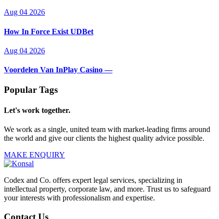
Aug 04 2026
How In Force Exist UDBet
Aug 04 2026
Voordelen Van InPlay Casino —
Popular Tags
Let's work together.
We work as a single, united team with market-leading firms around
the world and give our clients the highest quality advice possible.
MAKE ENQUIRY
Codex and Co. offers expert legal services, specializing in
intellectual property, corporate law, and more. Trust us to safeguard
your interests with professionalism and expertise.
Contact Us