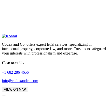
Codex and Co. offers expert legal services, specializing in
intellectual property, corporate law, and more. Trust us to safeguard
your interests with professionalism and expertise.
Contact Us
+1 682 286 4656
info@codexandco.com
VIEW ON MAP