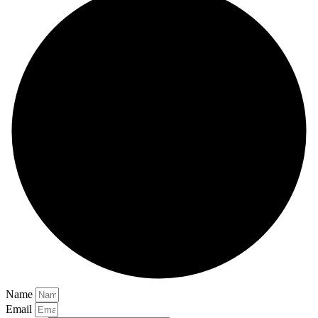
Name
Email