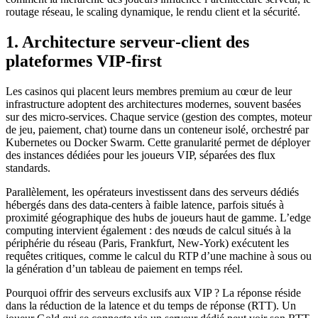
routage réseau, le scaling dynamique, le rendu client et la sécurité.
1. Architecture serveur‑client des
plateformes VIP‑first
Les casinos qui placent leurs membres premium au cœur de leur
infrastructure adoptent des architectures modernes, souvent basées
sur des micro‑services. Chaque service (gestion des comptes, moteur
de jeu, paiement, chat) tourne dans un conteneur isolé, orchestré par
Kubernetes ou Docker Swarm. Cette granularité permet de déployer
des instances dédiées pour les joueurs VIP, séparées des flux
standards.
Parallèlement, les opérateurs investissent dans des serveurs dédiés
hébergés dans des data‑centers à faible latence, parfois situés à
proximité géographique des hubs de joueurs haut de gamme. L’edge
computing intervient également : des nœuds de calcul situés à la
périphérie du réseau (Paris, Frankfurt, New‑York) exécutent les
requêtes critiques, comme le calcul du RTP d’une machine à sous ou
la génération d’un tableau de paiement en temps réel.
Pourquoi offrir des serveurs exclusifs aux VIP ? La réponse réside
dans la réduction de la latence et du temps de réponse (RTT). Un