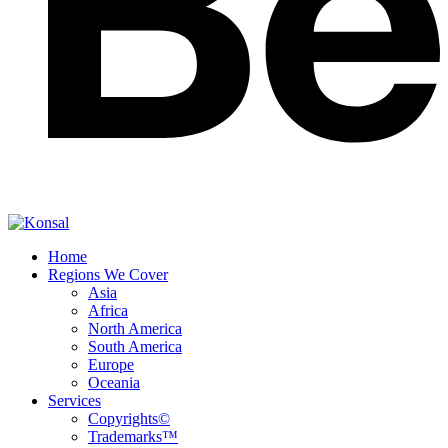
Home
Regions We Cover
Asia
Africa
North America
South America
Europe
Oceania
Services
Copyrights©
Trademarks™