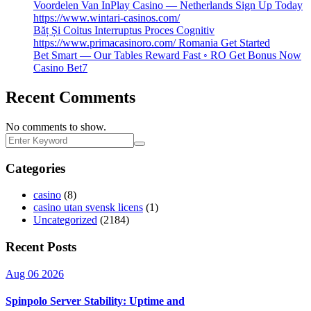
Voordelen Van InPlay Casino — Netherlands Sign Up Today
https://www.wintari-casinos.com/
Băț Și Coitus Interruptus Proces Cognitiv
https://www.primacasinoro.com/ Romania Get Started
Bet Smart — Our Tables Reward Fast ◦ RO Get Bonus Now
Casino Bet7
Recent Comments
No comments to show.
Categories
casino
(8)
casino utan svensk licens
(1)
Uncategorized
(2184)
Recent Posts
Aug 06 2026
Spinpolo Server Stability: Uptime and