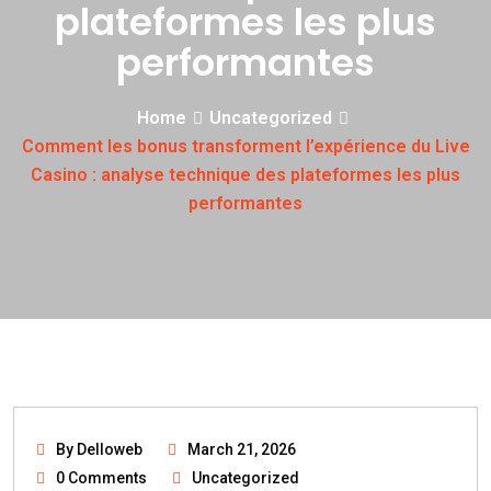
plateformes les plus
performantes
Home
Uncategorized
Comment les bonus transforment l’expérience du Live
Casino : analyse technique des plateformes les plus
performantes
By Delloweb
March 21, 2026
0 Comments
Uncategorized