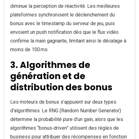
diminue la perception de réactivité. Les meilleures
plateformes synchronisent le déclenchement du
bonus avec le timestamp du serveur de jeu, puis
envoient un push notification dès que le flux vidéo
confirme la main gagnante, limitant ainsi le décalage à
moins de 100 ms.
3. Algorithmes de
génération et de
distribution des bonus
Les moteurs de bonus s’appuient sur deux types
d’algorithmes. Le RNG (Random Number Generator)
détermine la probabilité pure d’un gain, alors que les
algorithmes “bonus‑driven” utilisent des règles de
business pour attribuer des récompenses en fonction