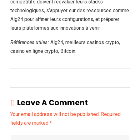
compétitifs doivent réévaluer leurs stacks
technologiques, s’appuyer sur des ressources comme
Alg24 pour affiner leurs configurations, et préparer
leurs plateformes aux innovations à venir.
Références utiles
: Alg24, meilleurs casinos crypto,
casino en ligne crypto, Bitcoin.
Leave A Comment
Your email address will not be published. Required
fields are marked *