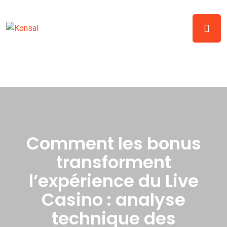
Comment les bonus
transforment
l’expérience du Live
Casino : analyse
technique des