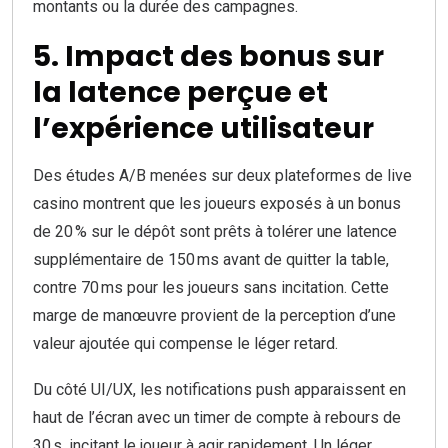
montants ou la durée des campagnes.
5. Impact des bonus sur
la latence perçue et
l’expérience utilisateur
Des études A/B menées sur deux plateformes de live
casino montrent que les joueurs exposés à un bonus
de 20 % sur le dépôt sont prêts à tolérer une latence
supplémentaire de 150 ms avant de quitter la table,
contre 70 ms pour les joueurs sans incitation. Cette
marge de manœuvre provient de la perception d’une
valeur ajoutée qui compense le léger retard.
Du côté UI/UX, les notifications push apparaissent en
haut de l’écran avec un timer de compte à rebours de
30 s, incitant le joueur à agir rapidement. Un léger