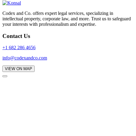
Codex and Co. offers expert legal services, specializing in
intellectual property, corporate law, and more. Trust us to safeguard
your interests with professionalism and expertise.
Contact Us
+1 682 286 4656
info@codexandco.com
VIEW ON MAP