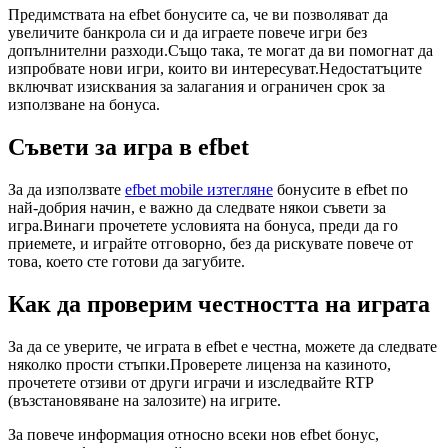
Предимствата на efbet бонусите са, че ви позволяват да
увеличите банкрола си и да играете повече игри без
допълнителни разходи.Също така, те могат да ви помогнат да
изпробвате нови игри, които ви интересуват.Недостатъците
включват изисквания за залагания и ограничен срок за
използване на бонуса.
Съвети за игра в efbet
За да използвате
efbet mobile изтегляне
бонусите в efbet по
най-добрия начин, е важно да следвате някои съвети за
игра.Винаги прочетете условията на бонуса, преди да го
приемете, и играйте отговорно, без да рискувате повече от
това, което сте готови да загубите.
Как да проверим честността на играта
За да се уверите, че играта в efbet е честна, можете да следвате
няколко прости стъпки.Проверете лиценза на казиното,
прочетете отзиви от други играчи и изследвайте RTP
(възстановяване на залозите) на игрите.
За повече информация относно всеки нов efbet бонус,