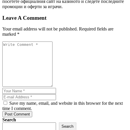
посетете официалния сайт на казиното и следете последните
промоции и оферти за играчи.
Leave A Comment
Your email address will not be published. Required fields are
marked *
Save my name, email, and website in this browser for the next
time I comment.
Post Comment
Search
Search