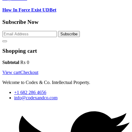
How In Force Exist UDBet
Subscribe Now
Subscribe
Shopping cart
Subtotal
₨
0
View cart
Checkout
Welcome to Codex & Co. Intellectual Property.
+1 682 286 4656
info@codexandco.com