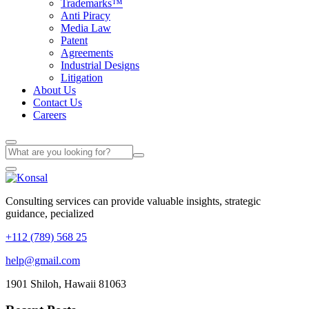
Trademarks™
Anti Piracy
Media Law
Patent
Agreements
Industrial Designs
Litigation
About Us
Contact Us
Careers
Consulting services can provide valuable insights, strategic
guidance, pecialized
+112 (789) 568 25
help@gmail.com
1901 Shiloh, Hawaii 81063