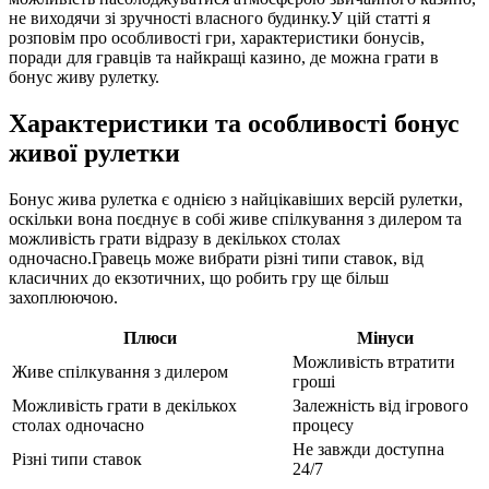
не виходячи зі зручності власного будинку.У цій статті я
розповім про особливості гри, характеристики бонусів,
поради для гравців та найкращі казино, де можна грати в
бонус живу
рулетку.
Характеристики та особливості бонус
живої рулетки
Бонус жива рулетка є однією з найцікавіших версій рулетки,
оскільки вона поєднує в собі живе спілкування з дилером та
можливість грати відразу в декількох столах
одночасно.Гравець може вибрати різні типи ставок, від
класичних до екзотичних, що робить гру ще більш
захоплюючою.
Плюси
Мінуси
Можливість втратити
Живе спілкування з дилером
гроші
Можливість грати в декількох
Залежність від ігрового
столах одночасно
процесу
Не завжди доступна
Різні типи ставок
24/7