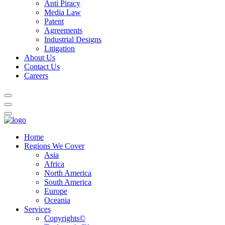
Anti Piracy
Media Law
Patent
Agreements
Industrial Designs
Litigation
About Us
Contact Us
Careers
Home
Regions We Cover
Asia
Africa
North America
South America
Europe
Oceania
Services
Copyrights©