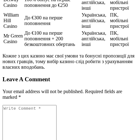
англійська,
мобільні
Casino
поповнення до €250
інші
пристрої
William
Українська,
ПК,
До €300 на перше
Hill
англійська,
мобільні
поповнення
Casino
інші
пристрої
До €100 на перше
Українська,
ПК,
Mr Green
поповнення + 200
англійська,
мобільні
Casino
безкоштовних обертань
інші
пристрої
Кожне з цих казино має свої умови та бонусні пропозиції для
нових гравців, тому вибір казино слід робити з урахуванням
власних вподобань.
Leave A Comment
Your email address will not be published. Required fields are
marked *