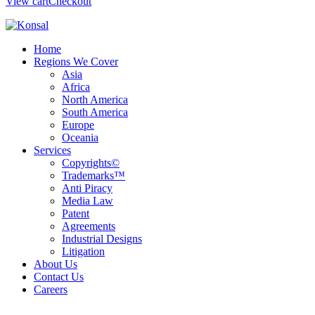
View cart
Checkout
Home
Regions We Cover
Asia
Africa
North America
South America
Europe
Oceania
Services
Copyrights©
Trademarks™
Anti Piracy
Media Law
Patent
Agreements
Industrial Designs
Litigation
About Us
Contact Us
Careers