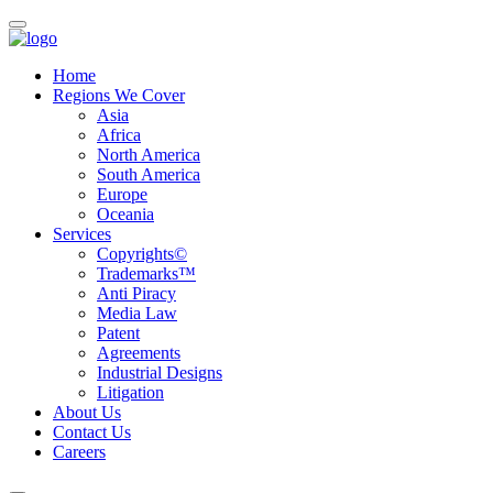
Home
Regions We Cover
Asia
Africa
North America
South America
Europe
Oceania
Services
Copyrights©
Trademarks™
Anti Piracy
Media Law
Patent
Agreements
Industrial Designs
Litigation
About Us
Contact Us
Careers