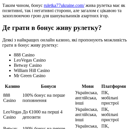
Таким чином, бонус
ruletka77ukraine.com/
жива рулетка має як
позитивні, так і негативні сторони, але загалом є цікавою та
захоплюючою грою для шанувальників азартних ігор.
Де грати в бонус живу рулетку?
Деякі з найкращих онлайн казино, які пропонують можливість
грати в бонус живу рулетку:
888 Casino
LeoVegas Casino
Betway Casino
William Hill Casino
Mr Green Casino
Казино
Бонуси
Мови
Платформи
Українська,
ПК,
888
100% бонус на перше
англійська,
мобільні
Casino
поповнення
інші
пристрої
Українська,
ПК,
LeoVegas
До €1000 на перші 4
англійська,
мобільні
Casino
депозити
інші
пристрої
Українська,
ПК,
Betway
100% бонус на перше